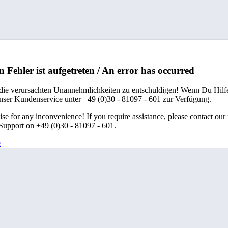
n Fehler ist aufgetreten / An error has occurred
 die verursachten Unannehmlichkeiten zu entschuldigen! Wenn Du Hilfe
unser Kundenservice unter +49 (0)30 - 81097 - 601 zur Verfügung.
se for any inconvenience! If you require assistance, please contact our
upport on +49 (0)30 - 81097 - 601.
e