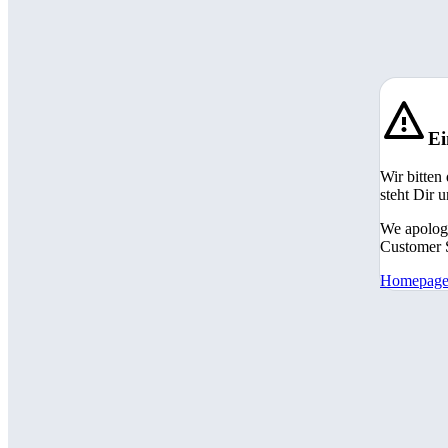
Ei
Wir bitten
steht Dir 
We apologi
Customer S
Homepag