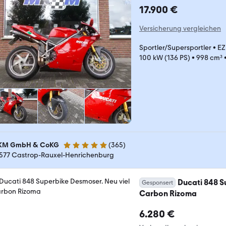
17.900 €
Versicherung vergleichen
Sportler/Supersportler
•
EZ
100 kW (136 PS)
•
998 cm³
M GmbH & CoKG
(
365
)
5 Sterne
577 Castrop-Rauxel-Henrichenburg
Ducati 848 S
Gesponsert
Carbon Rizoma
6.280 €