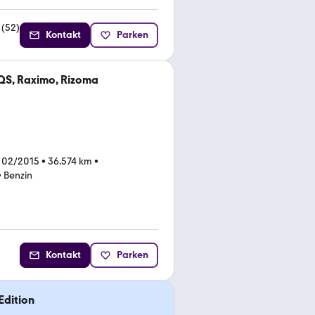
(
52
)
Kontakt
Parken
QS, Raximo, Rizoma
 02/2015
•
36.574 km
•
•
Benzin
Kontakt
Parken
Edition