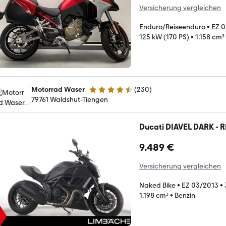
Versicherung vergleichen
Enduro/Reiseenduro
•
EZ 
125 kW (170 PS)
•
1.158 cm³
Motorrad Waser
(
230
)
4.3 Sterne
79761 Waldshut-Tiengen
Ducati DIAVEL DARK - R
9.489 €
Versicherung vergleichen
Naked Bike
•
EZ 03/2013
•
1.198 cm³
•
Benzin