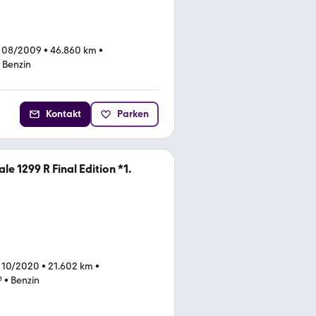
 08/2009
•
46.860 km
•
•
Benzin
Kontakt
Parken
le 1299 R Final Edition *1.
 10/2020
•
21.602 km
•
³
•
Benzin