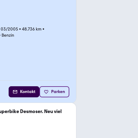
 03/2005
•
48.736 km
•
•
Benzin
Kontakt
Parken
uperbike Desmoser. Neu viel