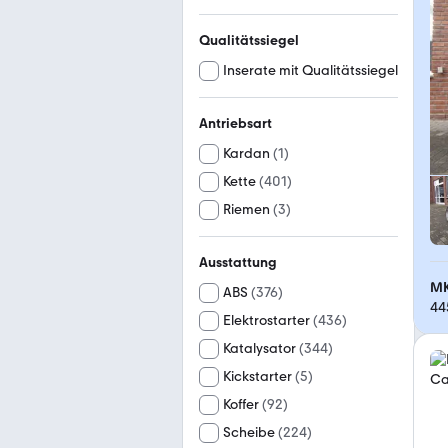
Qualitätssiegel
Inserate mit Qualitätssiegel
Antriebsart
Kardan
(
1
)
Kette
(
401
)
Riemen
(
3
)
Ausstattung
MK
ABS
(
376
)
44
Elektrostarter
(
436
)
Katalysator
(
344
)
Kickstarter
(
5
)
Koffer
(
92
)
Scheibe
(
224
)