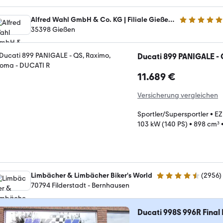
Alfred Wahl GmbH & Co. KG | Filiale Gießen Motorrad
4.8 Sterne
35398 Gießen
Ducati 899 PANIGALE - 
11.689 €
Versicherung vergleichen
Sportler/Supersportler
•
EZ
103 kW (140 PS)
•
898 cm³
Limbächer & Limbächer Biker's World
(
2956
)
4.7 Sterne
70794 Filderstadt - Bernhausen
Ducati 998S 996R Final 