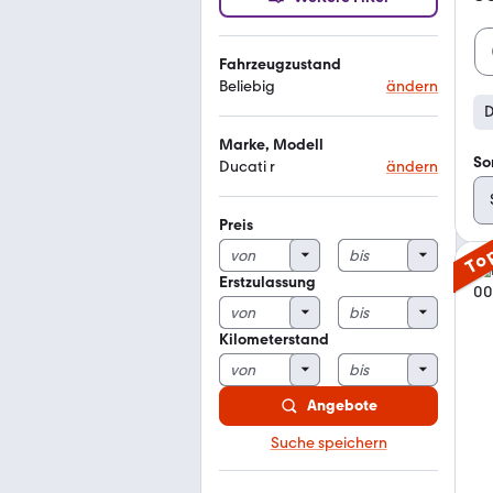
Fahrzeugzustand
Beliebig
ändern
D
Marke, Modell
So
Ducati r
ändern
Preis
To
Erstzulassung
Kilometerstand
Angebote
Suche speichern