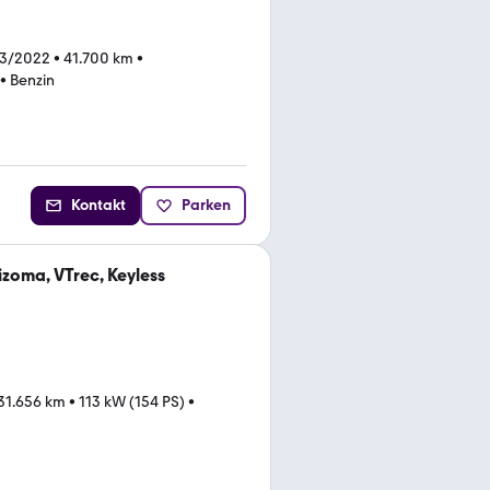
03/2022
•
41.700 km
•
•
Benzin
Kontakt
Parken
izoma, VTrec, Keyless
31.656 km
•
113 kW (154 PS)
•