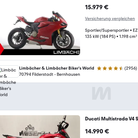
15.979 €
Versicherung vergleichen
Sportler/Supersportler
•
EZ
135 kW (184 PS)
•
1.198 cm³
Limbächer & Limbächer Biker's World
(
2956
)
4.7 Sterne
70794 Filderstadt - Bernhausen
Ducati Multistrada V4 
14.990 €