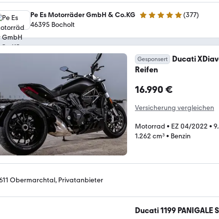
Pe Es Motorräder GmbH & Co.KG
(
377
)
4.8 Sterne
46395 Bocholt
Ducati XDiav
Gesponsert
Reifen
16.990 €
Versicherung vergleichen
Motorrad
•
EZ 04/2022
•
9
1.262 cm³
•
Benzin
611 Obermarchtal, Privatanbieter
Ducati 1199 PANIGALE S