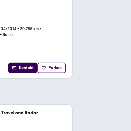
 04/2014
•
20.785 km
•
•
Benzin
Kontakt
Parken
S Travel and Radar