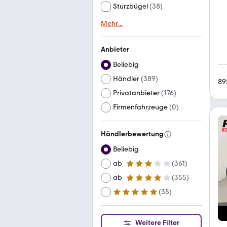
Sturzbügel
(
38
)
Mehr
...
Anbieter
Beliebig
Händler
(
389
)
89
Privatanbieter
(
176
)
Firmenfahrzeuge
(
0
)
Händlerbewertung
Beliebig
ab
(
361
)
3 Sterne
ab
(
355
)
4 Sterne
(
35
)
ab
5 Sterne
Weitere Filter