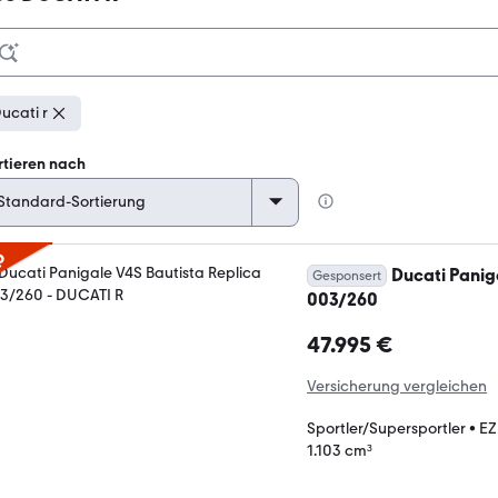
ucati r
rtieren nach
p
Ducati Panig
Gesponsert
003/260
47.995 €
Versicherung vergleichen
Sportler/Supersportler
•
EZ
1.103 cm³