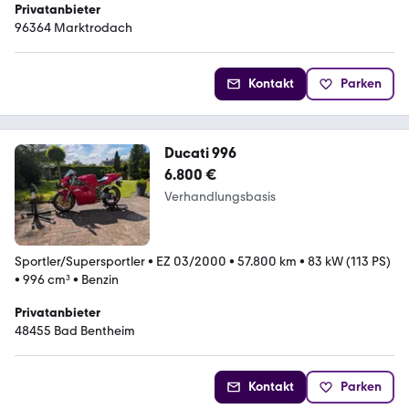
Privatanbieter
96364 Marktrodach
Kontakt
Parken
Ducati 996
6.800 €
Verhandlungsbasis
Sportler/Supersportler
•
EZ 03/2000
•
57.800 km
•
83 kW (113 PS)
•
996 cm³
•
Benzin
Privatanbieter
48455 Bad Bentheim
Kontakt
Parken