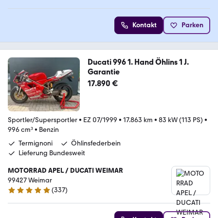
Kontakt
Parken
Ducati 996 1. Hand Öhlins 1 J.
Garantie
17.890 €
Sportler/Supersportler
•
EZ 07/1999
•
17.863 km
•
83 kW (113 PS)
•
996 cm³
•
Benzin
Termignoni
Öhlinsfederbein
Lieferung Bundesweit
MOTORRAD APEL / DUCATI WEIMAR
99427 Weimar
(
337
)
4.9 Sterne