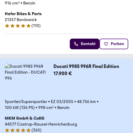
916 cm³
•
Benzin
Hafer Bikes & Parts
21357 Bardowick
(
110
)
5 Sterne
Kontakt
Parken
Ducati 998S 996R Final Edition
17.900 €
Sportler/Supersportler
•
EZ 03/2005
•
48.736 km
•
100 kW (136 PS)
•
998 cm³
•
Benzin
MKM GmbH & CoKG
44577 Castrop-Rauxel-Henrichenburg
(
365
)
5 Sterne