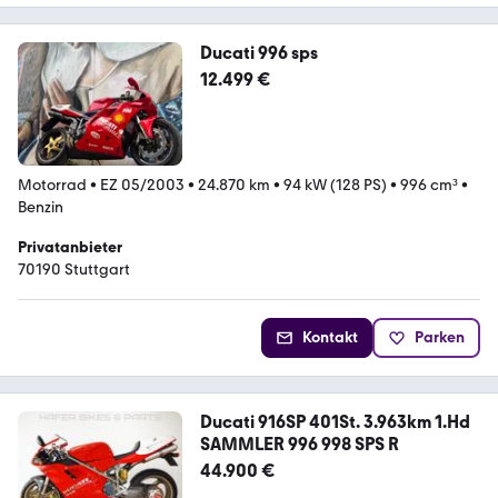
Ducati 996 sps
12.499 €
Motorrad
•
EZ 05/2003
•
24.870 km
•
94 kW (128 PS)
•
996 cm³
•
Benzin
Privatanbieter
70190 Stuttgart
Kontakt
Parken
Ducati 916SP 401St. 3.963km 1.Hd
SAMMLER 996 998 SPS R
44.900 €