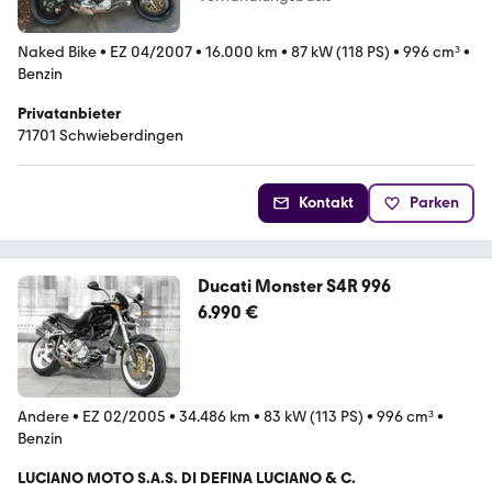
Naked Bike
•
EZ 04/2007
•
16.000 km
•
87 kW (118 PS)
•
996 cm³
•
Benzin
Privatanbieter
71701 Schwieberdingen
Kontakt
Parken
Ducati Monster S4R 996
6.990 €
Andere
•
EZ 02/2005
•
34.486 km
•
83 kW (113 PS)
•
996 cm³
•
Benzin
LUCIANO MOTO S.A.S. DI DEFINA LUCIANO & C.