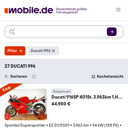
Filter
Ducati 996
27 DUCATI 996
Sortieren
Kachelansicht
Top
Gesponsert
Ducati 916SP 401St. 3.963km 1.Hd
SAMMLER 996 998 SPS R
44.900 €
Sportler/Supersportler
•
EZ 01/2001
•
3.963 km
•
94 kW (128 PS)
•