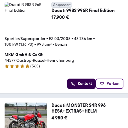
Gesponsert
Ducati 998S 996R Final Edition
17.900 €
Sportler/Supersportler
•
EZ 03/2005
•
48.736 km
•
100 kW (136 PS)
•
998 cm³
•
Benzin
MKM GmbH & CoKG
44577 Castrop-Rauxel-Henrichenburg
(
365
)
5 Sterne
Kontakt
Parken
Ducati MONSTER S4R 996
HESA+EXTRAS+HELM
4.950 €