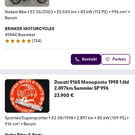
Naked Bike
•
EZ 06/2003
•
25.500 km
•
83 kW (113 PS)
•
996 cm³
•
Benzin
BRINKER MOTORCYCLES
49844 Bawinkel
(
134
)
5 Sterne
Kontakt
Parken
Ducati 916S Monoposto 1998 1.Hd
2.897km Sammler SP 996
23.900 €
Sportler/Supersportler
•
EZ 08/1998
•
2.897 km
•
80 kW (109 PS)
•
916 cm³
•
Benzin
Hafer Bikes & Parts