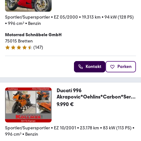
Sportler/Supersportler
•
EZ 05/2000
•
19.313 km
•
94 kW (128 PS)
•
996 cm³
•
Benzin
Motorrad Schnäbele GmbH
75015 Bretten
(
147
)
4.7 Sterne
Kontakt
Parken
Ducati 996
Akrapovic*Oehlins*Carbon*Servi
ce neu
9.990 €
Sportler/Supersportler
•
EZ 10/2001
•
23.178 km
•
83 kW (113 PS)
•
996 cm³
•
Benzin