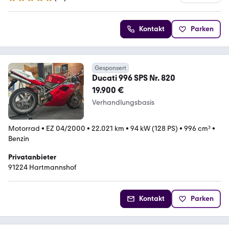
5 Sterne
Kontakt
Parken
Gesponsert
Ducati 996 SPS Nr. 820
19.900 €
Verhandlungsbasis
Motorrad
•
EZ 04/2000
•
22.021 km
•
94 kW (128 PS)
•
996 cm³
•
Benzin
Privatanbieter
91224 Hartmannshof
Kontakt
Parken