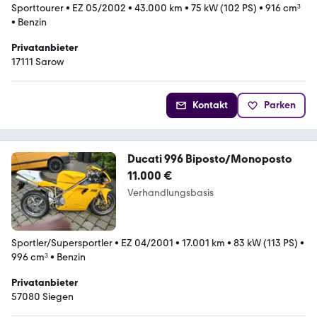
Sporttourer
•
EZ 05/2002
•
43.000 km
•
75 kW (102 PS)
•
916 cm³
•
Benzin
Privatanbieter
17111 Sarow
Kontakt
Parken
Ducati 996 Biposto/Monoposto
11.000 €
Verhandlungsbasis
Sportler/Supersportler
•
EZ 04/2001
•
17.001 km
•
83 kW (113 PS)
•
996 cm³
•
Benzin
Privatanbieter
57080 Siegen