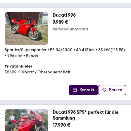
Ducati 996
9.989 €
Verhandlungsbasis
Sportler/Supersportler
•
EZ 04/2000
•
40.412 km
•
83 kW (113 PS)
•
996 cm³
•
Benzin
Privatanbieter
32609 Hüllhorst / Oberbauerschaft
Kontakt
Parken
Ducati 996 SPS* perfekt für die
Sammlung
17.990 €