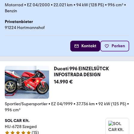
Motorrad
•
EZ 04/2000
•
22.021 km
•
94 kW (128 PS)
•
996 cm³
•
Benzin
Privatanbieter
91224 Hartmannshof
Kontakt
Parken
Ducati 996 EINZELSÜTCK
INFOSTRADA DESIGN
14.990 €
Sportler/Supersportler
•
EZ 04/1999
•
37.736 km
•
92 kW (125 PS)
•
996 cm³
SOL CAR Kft.
HU-6728 Szeged
(
15
)