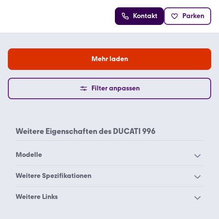
Kontakt
Parken
Mehr laden
Filter anpassen
Weitere Eigenschaften des
DUCATI 996
Modelle
Ducati 1098 S Tricolore
Ducati 1098 S
Weitere Spezifikationen
Ducati 1098
Ducati 1198 SP
Ducati 1000 ds
Ducati 1000 s
Weitere Links
Ducati 1198
Ducati 1199 Panigale R
Ducati 1000
Ducati 1000ss
Ducati 900 Superlight
Ducati Paso