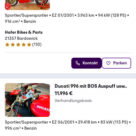
Sportler/Supersportler
•
EZ 01/2001
•
3.963 km
•
94 kW (128 PS)
•
916 cm³
•
Benzin
Hafer Bikes & Parts
21357 Bardowick
(
110
)
5 Sterne
Kontakt
Parken
Ducati 996 mit BOS Auspuff usw..
11.996 €
Verhandlungsbasis
Sportler/Supersportler
•
EZ 06/2001
•
29.418 km
•
83 kW (113 PS)
•
996 cm³
•
Benzin