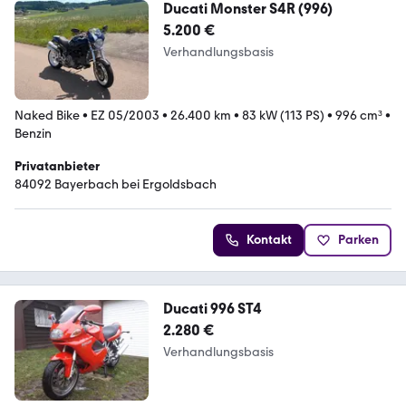
Ducati Monster S4R (996)
5.200 €
Verhandlungsbasis
Naked Bike
•
EZ 05/2003
•
26.400 km
•
83 kW (113 PS)
•
996 cm³
•
Benzin
Privatanbieter
84092 Bayerbach bei Ergoldsbach
Kontakt
Parken
Ducati 996 ST4
2.280 €
Verhandlungsbasis