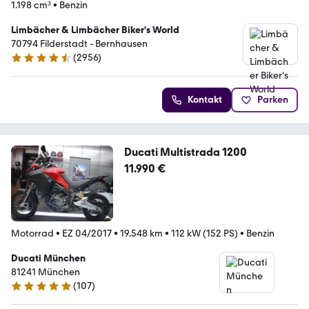
1.198 cm³
•
Benzin
Limbächer & Limbächer Biker's World
70794 Filderstadt - Bernhausen
(
2956
)
4.7 Sterne
Kontakt
Parken
Ducati Multistrada 1200
11.990 €
Motorrad
•
EZ 04/2017
•
19.548 km
•
112 kW (152 PS)
•
Benzin
Ducati München
81241 München
(
107
)
5 Sterne