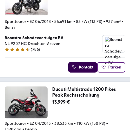
Sporttourer
•
EZ 06/2018
•
56.691 km
•
83 kW (113 PS)
•
937 cm³
•
Benzin
Boonstra Schadevoertuigen BV
NL-9207 HC Drachten-Azeven
(
786
)
4.4 Sterne
Kontakt
Parken
Ducati Multistrada 1200 Pikes
Peak Rechtsschaltung
13.999 €
Sporttourer
•
EZ 04/2013
•
38.533 km
•
110 kW (150 PS)
•
1.198 cm³
•
Benzin