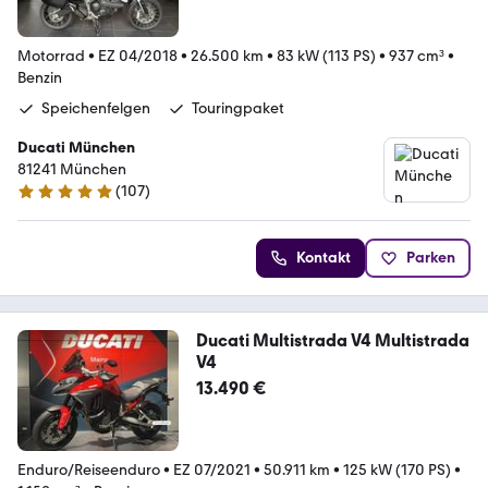
Motorrad
•
EZ 04/2018
•
26.500 km
•
83 kW (113 PS)
•
937 cm³
•
Benzin
Speichenfelgen
Touringpaket
Ducati München
81241 München
(
107
)
5 Sterne
Kontakt
Parken
Ducati Multistrada V4 Multistrada
V4
13.490 €
Enduro/Reiseenduro
•
EZ 07/2021
•
50.911 km
•
125 kW (170 PS)
•