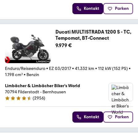
Kontakt
Parken
Ducati MULTISTRADA 1200 S - TC,
Tempomat, BT-Connect
9.979 €
Enduro/Reiseenduro
•
EZ 03/2017
•
41.332 km
•
112 kW (152 PS)
•
1.198 cm³
•
Benzin
Limbächer & Limbächer Biker's World
70794 Filderstadt - Bernhausen
(
2956
)
4.7 Sterne
Kontakt
Parken