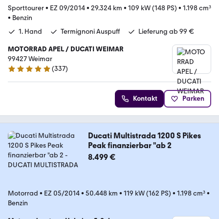
Sporttourer
•
EZ 09/2014
•
29.324 km
•
109 kW (148 PS)
•
1.198 cm³
•
Benzin
1. Hand
Termignoni Auspuff
Lieferung ab 99 €
MOTORRAD APEL / DUCATI WEIMAR
99427 Weimar
(
337
)
4.9 Sterne
Kontakt
Parken
Ducati Multistrada 1200 S Pikes
Peak finanzierbar "ab 2
8.499 €
Motorrad
•
EZ 05/2014
•
50.448 km
•
119 kW (162 PS)
•
1.198 cm³
•
Benzin