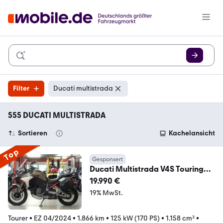
Filter
Ducati multistrada
555 DUCATI MULTISTRADA
Sortieren
Kachelansicht
Top
Gesponsert
Ducati Multistrada V4S Touring
Radar Akra!!!
19.990 €
19% MwSt.
Tourer
•
EZ 04/2024
•
1.866 km
•
125 kW (170 PS)
•
1.158 cm³
•