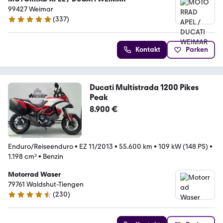
99427 Weimar
(
337
)
4.9 Sterne
Kontakt
Parken
Ducati Multistrada 1200 Pikes
Peak
8.900 €
Enduro/Reiseenduro
•
EZ 11/2013
•
55.600 km
•
109 kW (148 PS)
•
1.198 cm³
•
Benzin
Motorrad Waser
79761 Waldshut-Tiengen
(
230
)
4.3 Sterne