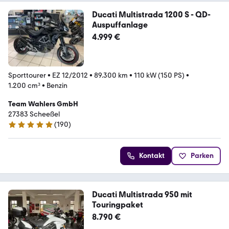
Ducati Multistrada 1200 S - QD-
Auspuffanlage
4.999 €
Sporttourer
•
EZ 12/2012
•
89.300 km
•
110 kW (150 PS)
•
1.200 cm³
•
Benzin
Team Wahlers GmbH
27383 Scheeßel
(
190
)
4.9 Sterne
Kontakt
Parken
Ducati Multistrada 950 mit
Touringpaket
8.790 €