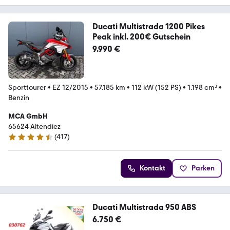
Ducati Multistrada 1200 Pikes
Peak inkl. 200€ Gutschein
9.990 €
Sporttourer
•
EZ 12/2015
•
57.185 km
•
112 kW (152 PS)
•
1.198 cm³
•
Benzin
MCA GmbH
65624 Altendiez
(
417
)
4.7 Sterne
Kontakt
Parken
Ducati Multistrada 950 ABS
6.750 €