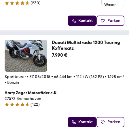
(
230
)
4.3 Sterne
Kontakt
Parken
Ducati Multistrada 1200 Touring
Koffersatz
7.990 €
Sporttourer
•
EZ 06/2015
•
66.444 km
•
112 kW (152 PS)
•
1.198 cm³
•
Benzin
Harry Zager Motorräder e.K.
27572 Bremerhaven
(
122
)
4.5 Sterne
Kontakt
Parken