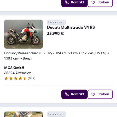
Kontakt
Parken
Gesponsert
Ducati Multistrada V4 RS
33.990 €
Enduro/Reiseenduro
•
EZ 02/2024
•
2.191 km
•
132 kW (179 PS)
•
1.103 cm³
•
Benzin
MCA GmbH
65624 Altendiez
(
417
)
4.7 Sterne
Kontakt
Parken
Gesponsert