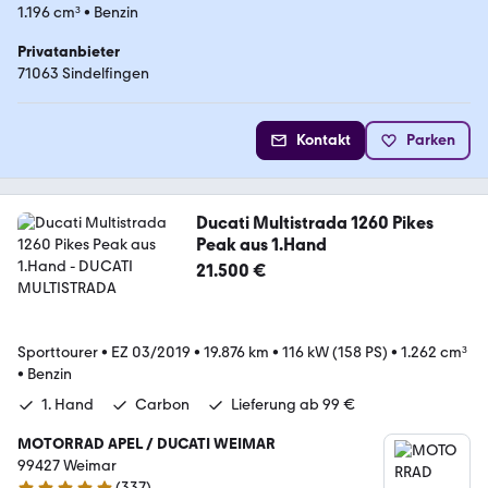
1.196 cm³
•
Benzin
Privatanbieter
71063 Sindelfingen
Kontakt
Parken
Ducati Multistrada 1260 Pikes
Peak aus 1.Hand
21.500 €
Sporttourer
•
EZ 03/2019
•
19.876 km
•
116 kW (158 PS)
•
1.262 cm³
•
Benzin
1. Hand
Carbon
Lieferung ab 99 €
MOTORRAD APEL / DUCATI WEIMAR
99427 Weimar
(
337
)