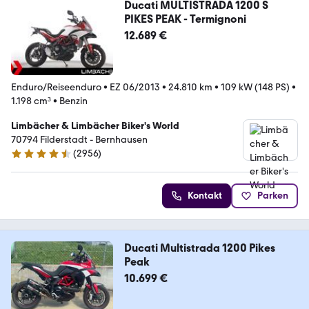
Ducati MULTISTRADA 1200 S
PIKES PEAK - Termignoni
12.689 €
Enduro/Reiseenduro
•
EZ 06/2013
•
24.810 km
•
109 kW (148 PS)
•
1.198 cm³
•
Benzin
Limbächer & Limbächer Biker's World
70794 Filderstadt - Bernhausen
(
2956
)
4.7 Sterne
Kontakt
Parken
Ducati Multistrada 1200 Pikes
Peak
10.699 €