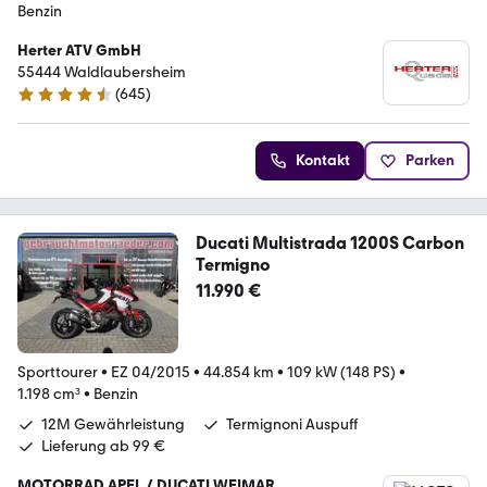
Benzin
Herter ATV GmbH
55444 Waldlaubersheim
(
645
)
4.7 Sterne
Kontakt
Parken
Ducati Multistrada 1200S Carbon
Termigno
11.990 €
Sporttourer
•
EZ 04/2015
•
44.854 km
•
109 kW (148 PS)
•
1.198 cm³
•
Benzin
12M Gewährleistung
Termignoni Auspuff
Lieferung ab 99 €
MOTORRAD APEL / DUCATI WEIMAR