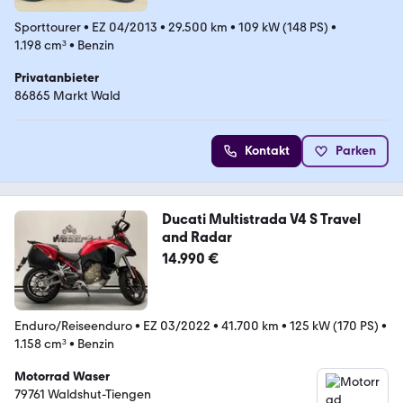
Sporttourer
•
EZ 04/2013
•
29.500 km
•
109 kW (148 PS)
•
1.198 cm³
•
Benzin
Privatanbieter
86865 Markt Wald
Kontakt
Parken
Ducati Multistrada V4 S Travel
and Radar
14.990 €
Enduro/Reiseenduro
•
EZ 03/2022
•
41.700 km
•
125 kW (170 PS)
•
1.158 cm³
•
Benzin
Motorrad Waser
79761 Waldshut-Tiengen