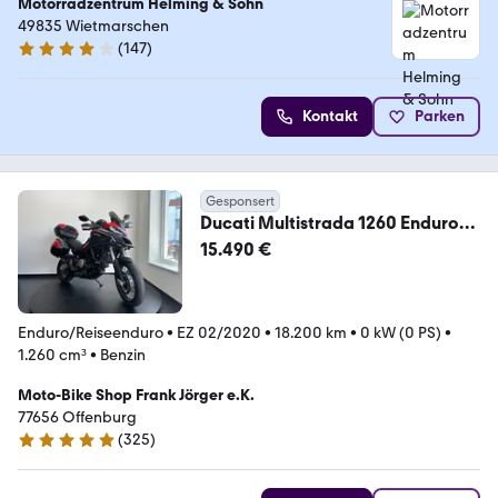
Motorradzentrum Helming & Sohn
49835 Wietmarschen
(
147
)
4.2 Sterne
Kontakt
Parken
Gesponsert
Ducati Multistrada 1260 Enduro
Kofferset, Navi, uvm.
15.490 €
Enduro/Reiseenduro
•
EZ 02/2020
•
18.200 km
•
0 kW (0 PS)
•
1.260 cm³
•
Benzin
Moto-Bike Shop Frank Jörger e.K.
77656 Offenburg
(
325
)
4.8 Sterne