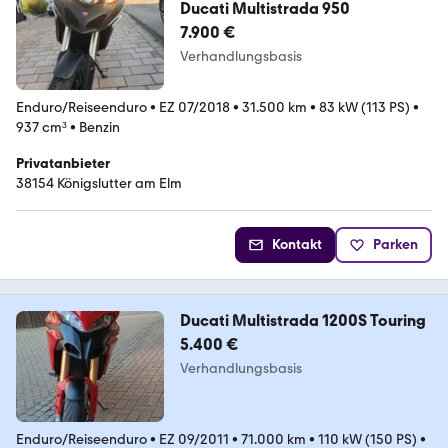
Ducati Multistrada 950
7.900 €
Verhandlungsbasis
Enduro/Reiseenduro
•
EZ 07/2018
•
31.500 km
•
83 kW (113 PS)
•
937 cm³
•
Benzin
Privatanbieter
38154 Königslutter am Elm
Kontakt
Parken
Ducati Multistrada 1200S Touring
5.400 €
Verhandlungsbasis
Enduro/Reiseenduro
•
EZ 09/2011
•
71.000 km
•
110 kW (150 PS)
•