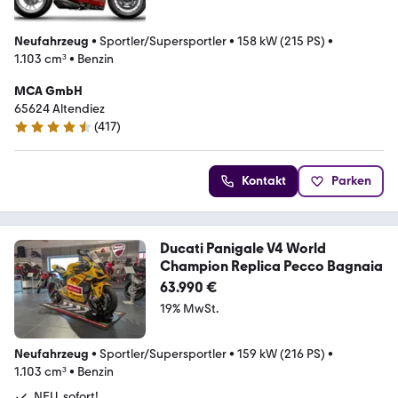
Neufahrzeug
•
Sportler/Supersportler
•
158 kW (215 PS)
•
1.103 cm³
•
Benzin
MCA GmbH
65624 Altendiez
(
417
)
4.7 Sterne
Kontakt
Parken
Ducati Panigale V4 World
Champion Replica Pecco Bagnaia
63.990 €
19% MwSt.
Neufahrzeug
•
Sportler/Supersportler
•
159 kW (216 PS)
•
1.103 cm³
•
Benzin
NEU, sofort!