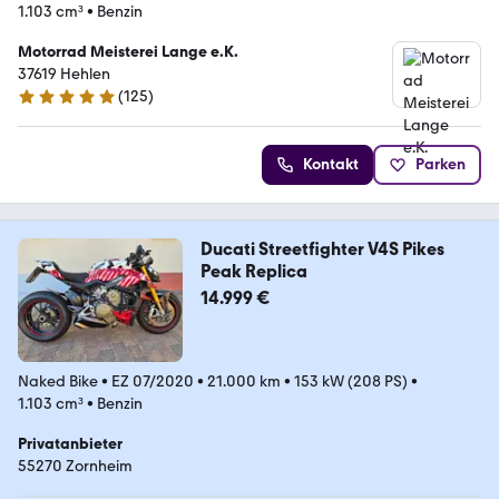
1.103 cm³
•
Benzin
Motorrad Meisterei Lange e.K.
37619 Hehlen
(
125
)
4.9 Sterne
Kontakt
Parken
Ducati Streetfighter V4S Pikes
Peak Replica
14.999 €
Naked Bike
•
EZ 07/2020
•
21.000 km
•
153 kW (208 PS)
•
1.103 cm³
•
Benzin
Privatanbieter
55270 Zornheim