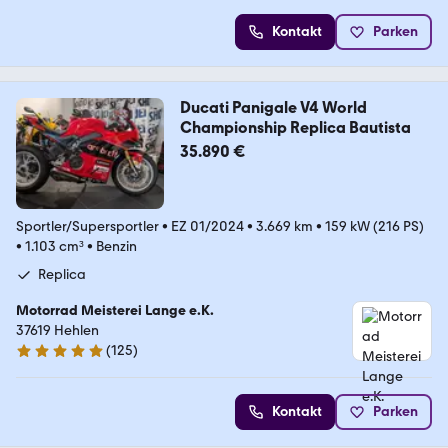
Kontakt
Parken
Ducati Panigale V4 World
Championship Replica Bautista
35.890 €
Sportler/Supersportler
•
EZ 01/2024
•
3.669 km
•
159 kW (216 PS)
•
1.103 cm³
•
Benzin
Replica
Motorrad Meisterei Lange e.K.
37619 Hehlen
(
125
)
4.9 Sterne
Kontakt
Parken