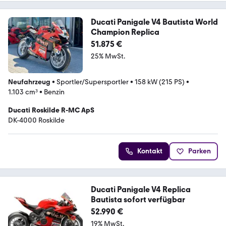
Ducati Panigale V4 Bautista World
Champion Replica
51.875 €
25% MwSt.
Neufahrzeug
•
Sportler/Supersportler
•
158 kW (215 PS)
•
1.103 cm³
•
Benzin
Ducati Roskilde R-MC ApS
DK-4000 Roskilde
Kontakt
Parken
Ducati Panigale V4 Replica
Bautista sofort verfügbar
52.990 €
19% MwSt.