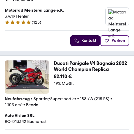
Motorrad Meisterei Lange e.K.
37619 Hehlen
(
125
)
4.9 Sterne
Kontakt
Parken
Ducati Panigale V4 Bagnaia 2022
World Champion Replica
82.110 €
19% MwSt.
Neufahrzeug
•
Sportler/Supersportler
•
158 kW (215 PS)
•
1.103 cm³
•
Benzin
Auto Vision SRL
RO-013342 Bucharest