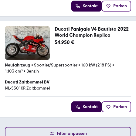
Kontakt
Parken
Ducati Panigale V4 Bautista 2022
World Champion Replica
54.950 €
Neufahrzeug
•
Sportler/Supersportler
•
160 kW (218 PS)
•
1.103 cm³
•
Benzin
Ducati Zaltbommel BV
NL-5301KR Zaltbommel
Kontakt
Parken
Filter anpassen