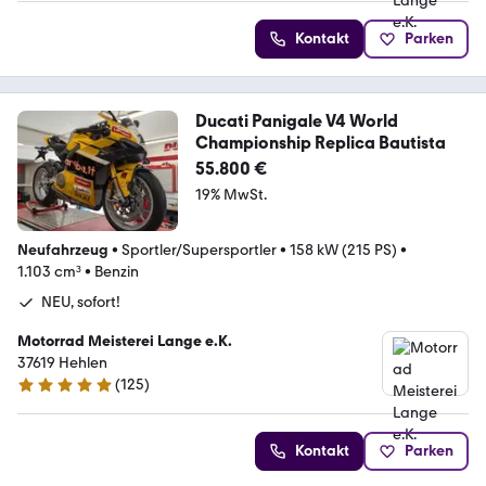
Kontakt
Parken
Ducati Panigale V4 World
Championship Replica Bautista
55.800 €
19% MwSt.
Neufahrzeug
•
Sportler/Supersportler
•
158 kW (215 PS)
•
1.103 cm³
•
Benzin
NEU, sofort!
Motorrad Meisterei Lange e.K.
37619 Hehlen
(
125
)
4.9 Sterne
Kontakt
Parken