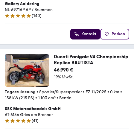
Gallery Aaldering
NL-6971AP AP / Brummen
(
140
)
4.8 Sterne
Kontakt
Parken
Ducati Panigale V4 Championship
Replica BAUTISTA
46.990 €
19% MwSt.
Tageszulassung
•
Sportler/Supersportler
•
EZ 11/2025
•
0 km
•
158 kW (215 PS)
•
1.103 cm³
•
Benzin
SSK Motorradhandels GmbH
AT-6156 Gries am Brenner
(
41
)
5 Sterne