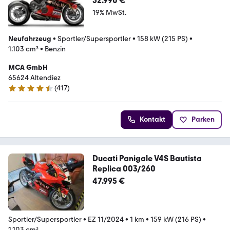
52.990 €
19% MwSt.
Neufahrzeug
•
Sportler/Supersportler
•
158 kW (215 PS)
•
1.103 cm³
•
Benzin
MCA GmbH
65624 Altendiez
(
417
)
4.7 Sterne
Kontakt
Parken
Ducati Panigale V4S Bautista
Replica 003/260
47.995 €
Sportler/Supersportler
•
EZ 11/2024
•
1 km
•
159 kW (216 PS)
•
1.103 cm³