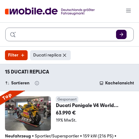
Filter
Ducati replica
15 DUCATI REPLICA
Sortieren
Kachelansicht
Top
Gesponsert
Ducati Panigale V4 World
Champion Replica Pecco Bagnaia
63.990 €
19% MwSt.
Neufahrzeug
•
Sportler/Supersportler
•
159 kW (216 PS)
•