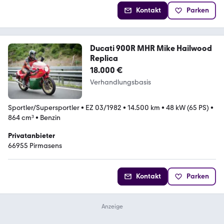
Kontakt
Parken
Ducati 900R MHR Mike Hailwood
Replica
18.000 €
Verhandlungsbasis
Sportler/Supersportler
•
EZ 03/1982
•
14.500 km
•
48 kW (65 PS)
•
864 cm³
•
Benzin
Privatanbieter
66955 Pirmasens
Kontakt
Parken