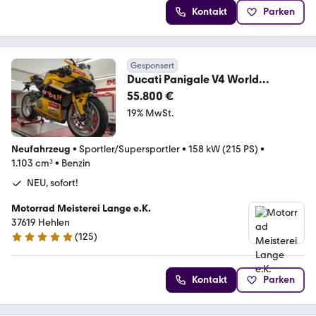
Kontakt
Parken
Gesponsert
Ducati Panigale V4 World
Championship Replica Bautista
55.800 €
19% MwSt.
Neufahrzeug
•
Sportler/Supersportler
•
158 kW (215 PS)
•
1.103 cm³
•
Benzin
NEU, sofort!
Motorrad Meisterei Lange e.K.
37619 Hehlen
(
125
)
4.9 Sterne
Kontakt
Parken