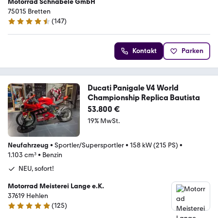
Motorrad Schnäbele GmbH
75015 Bretten
(
147
)
4.7 Sterne
Kontakt
Parken
Ducati Panigale V4 World
Championship Replica Bautista
53.800 €
19% MwSt.
Neufahrzeug
•
Sportler/Supersportler
•
158 kW (215 PS)
•
1.103 cm³
•
Benzin
NEU, sofort!
Motorrad Meisterei Lange e.K.
37619 Hehlen
(
125
)
4.9 Sterne