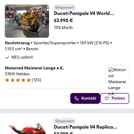
Gesponsert
Ducati Panigale V4 World
Champion Replica Pecco Bagnaia
63.990 €
19% MwSt.
Neufahrzeug
•
Sportler/Supersportler
•
159 kW (216 PS)
•
1.103 cm³
•
Benzin
NEU, sofort!
Motorrad Meisterei Lange e.K.
37619 Hehlen
(
125
)
4.9 Sterne
Kontakt
Parken
Gesponsert
Ducati Panigale V4 Replica
Bautista sofort verfügbar