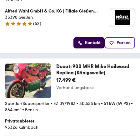
Alfred Wahl GmbH & Co. KG | Filiale Gießen
Motorrad
35398 Gießen
(
52
)
4.8 Sterne
Kontakt
Parken
Ducati 900 MHR Mike Hailwood
Replica (Königswelle)
17.499 €
Verhandlungsbasis
Sportler/Supersportler
•
EZ 09/1983
•
30.555 km
•
51 kW (69 PS)
•
864 cm³
•
Benzin
Privatanbieter
95326 Kulmbach