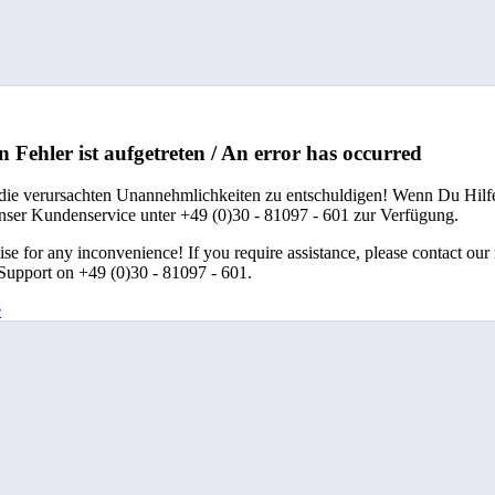
n Fehler ist aufgetreten / An error has occurred
 die verursachten Unannehmlichkeiten zu entschuldigen! Wenn Du Hilfe
unser Kundenservice unter +49 (0)30 - 81097 - 601 zur Verfügung.
se for any inconvenience! If you require assistance, please contact our
upport on +49 (0)30 - 81097 - 601.
e