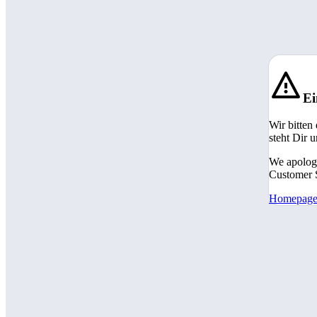
Ei
Wir bitten
steht Dir 
We apologi
Customer S
Homepag