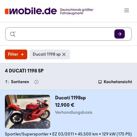
Filter
Ducati 1198 sp
4 DUCATI 1198 SP
Sortieren
Kachelansicht
Ducati 1198sp
12.900 €
Verhandlungsbasis
Sportler/Supersportler
•
EZ 03/2011
•
45.500 km
•
129 kW (175 PS)