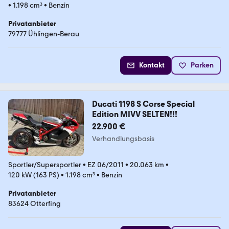
•
1.198 cm³
•
Benzin
Privatanbieter
79777 Ühlingen-Berau
Kontakt
Parken
Ducati 1198 S Corse Special
Edition MIVV SELTEN!!!
22.900 €
Verhandlungsbasis
Sportler/Supersportler
•
EZ 06/2011
•
20.063 km
•
120 kW (163 PS)
•
1.198 cm³
•
Benzin
Privatanbieter
83624 Otterfing