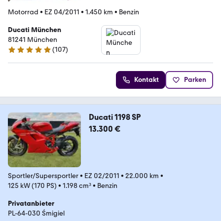
Motorrad
•
EZ 04/2011
•
1.450 km
•
Benzin
Ducati München
81241 München
(
107
)
5 Sterne
Kontakt
Parken
Ducati 1198 SP
13.300 €
Sportler/Supersportler
•
EZ 02/2011
•
22.000 km
•
125 kW (170 PS)
•
1.198 cm³
•
Benzin
Privatanbieter
PL-64-030 Śmigiel