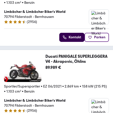
•
1.103 cm³
•
Benzin
Limbächer & Limbächer Biker's World
70794 Filderstadt - Bernhausen
(
2956
)
4.7 Sterne
Kontakt
Parken
Ducati PANIGALE SUPERLEGGERA
V4 - Akrapovic, Öhlins
89.989 €
Sportler/Supersportler
•
EZ 06/2021
•
2.869 km
•
158 kW (215 PS)
•
1.103 cm³
•
Benzin
Limbächer & Limbächer Biker's World
70794 Filderstadt - Bernhausen
(
2956
)
4.7 Sterne