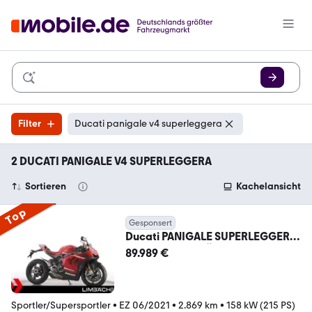
Filter
Ducati panigale v4 superleggera
2 DUCATI PANIGALE V4 SUPERLEGGERA
Sortieren
Kachelansicht
Top
Gesponsert
Ducati PANIGALE SUPERLEGGERA
V4 - Akrapovic, Öhlins
89.989 €
Sportler/Supersportler
•
EZ 06/2021
•
2.869 km
•
158 kW (215 PS)