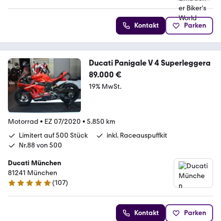
Kontakt
Parken
Ducati Panigale V 4 Superleggera
89.000 €
19% MwSt.
Motorrad
•
EZ 07/2020
•
5.850 km
Limitert auf 500 Stück
inkl. Raceauspuffkit
Nr.88 von 500
Ducati München
81241 München
(
107
)
5 Sterne
Kontakt
Parken