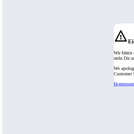
Ei
Wir bitten
steht Dir 
We apologi
Customer S
Homepag