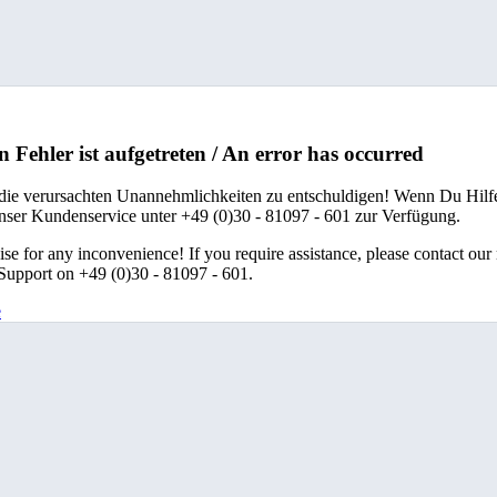
n Fehler ist aufgetreten / An error has occurred
 die verursachten Unannehmlichkeiten zu entschuldigen! Wenn Du Hilfe
unser Kundenservice unter +49 (0)30 - 81097 - 601 zur Verfügung.
se for any inconvenience! If you require assistance, please contact our
upport on +49 (0)30 - 81097 - 601.
e