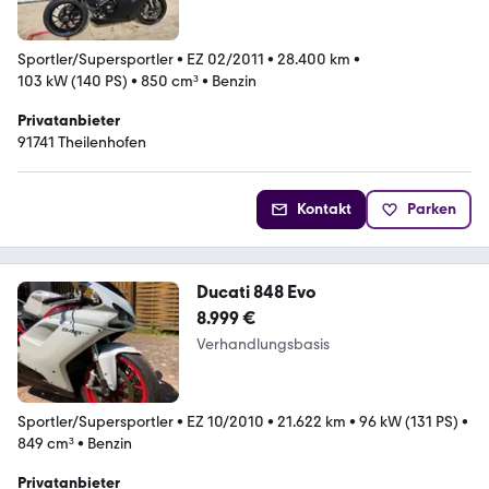
Sportler/Supersportler
•
EZ 02/2011
•
28.400 km
•
103 kW (140 PS)
•
850 cm³
•
Benzin
Privatanbieter
91741 Theilenhofen
Kontakt
Parken
Ducati 848 Evo
8.999 €
Verhandlungsbasis
Sportler/Supersportler
•
EZ 10/2010
•
21.622 km
•
96 kW (131 PS)
•
849 cm³
•
Benzin
Privatanbieter