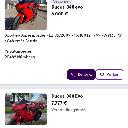
Gesponsert
Ducati 848 evo
6.000 €
Sportler/Supersportler
•
EZ 05/2009
•
16.400 km
•
99 kW (135 PS)
•
848 cm³
•
Benzin
Privatanbieter
90482 Nürnberg
Kontakt
Parken
Ducati 848 Evo
7.777 €
Verhandlungsbasis