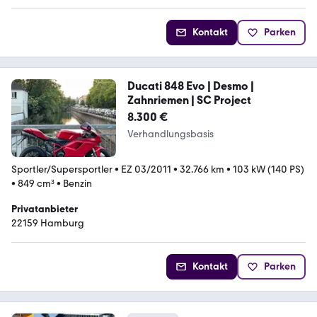
Kontakt
Parken
Ducati 848 Evo | Desmo |
Zahnriemen | SC Project
8.300 €
Verhandlungsbasis
Sportler/Supersportler
•
EZ 03/2011
•
32.766 km
•
103 kW (140 PS)
•
849 cm³
•
Benzin
Privatanbieter
22159 Hamburg
Kontakt
Parken