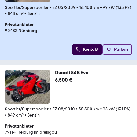
Sportler/Supersportler
•
EZ 05/2009
•
16.400 km
•
99 kW (135 PS)
•
848 cm³
•
Benzin
Privatanbieter
90482 Nürnberg
Kontakt
Parken
Ducati 848 Evo
6.500 €
Sportler/Supersportler
•
EZ 08/2010
•
55.500 km
•
96 kW (131 PS)
•
849 cm³
•
Benzin
Privatanbieter
79114 Freiburg im breisgau