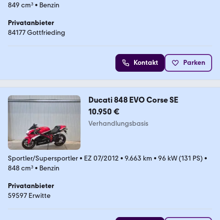
849 cm³
•
Benzin
Privatanbieter
84177 Gottfrieding
Kontakt
Parken
Ducati 848 EVO Corse SE
10.950 €
Verhandlungsbasis
Sportler/Supersportler
•
EZ 07/2012
•
9.663 km
•
96 kW (131 PS)
•
848 cm³
•
Benzin
Privatanbieter
59597 Erwitte