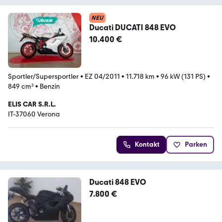
NEU
Ducati DUCATI 848 EVO
10.400 €
Sportler/Supersportler
•
EZ 04/2011
•
11.718 km
•
96 kW (131 PS)
•
849 cm³
•
Benzin
ELIS CAR S.R.L.
IT-37060 Verona
Kontakt
Parken
Ducati 848 EVO
7.800 €