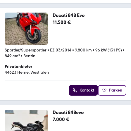
Ducati 848 Evo
11.500 €
Sportler/Supersportler
•
EZ 03/2014
•
9.800 km
•
96 kW (131 PS)
•
849 cm³
•
Benzin
Privatanbieter
44623 Herne, Westfalen
Kontakt
Parken
Ducati 848evo
7.000 €