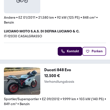
Andere
•
EZ 01/2011
•
21.580 km
•
92 kW (125 PS)
•
848 cm³
•
Benzin
LUCIANO MOTO S.A.S. DI DEFINA LUCIANO & C.
IT-12030 CASALGRASSO
Kontakt
Parken
Ducati 848 Evo
12.500 €
Verhandlungsbasis
Sportler/Supersportler
•
EZ 09/2012
•
9.999 km
•
103 kW (140 PS)
•
849 cm³
•
Benzin