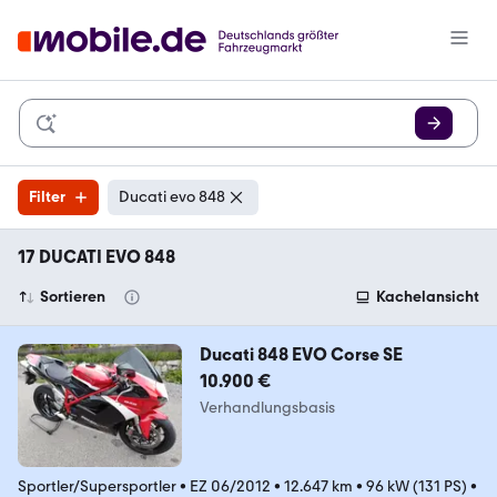
Filter
Ducati evo 848
17 DUCATI EVO 848
Sortieren
Kachelansicht
Ducati 848 EVO Corse SE
10.900 €
Verhandlungsbasis
Sportler/Supersportler
•
EZ 06/2012
•
12.647 km
•
96 kW (131 PS)
•