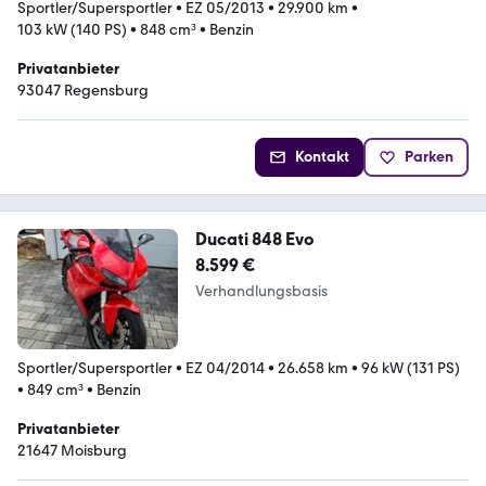
Sportler/Supersportler
•
EZ 05/2013
•
29.900 km
•
103 kW (140 PS)
•
848 cm³
•
Benzin
Privatanbieter
93047 Regensburg
Kontakt
Parken
Ducati 848 Evo
8.599 €
Verhandlungsbasis
Sportler/Supersportler
•
EZ 04/2014
•
26.658 km
•
96 kW (131 PS)
•
849 cm³
•
Benzin
Privatanbieter
21647 Moisburg