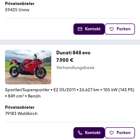
Privatanbieter
59425 Unna
Kontakt
Parken
Ducati 848 evo
7.900 €
Verhandlungsbasis
Sportler/Supersportler
•
EZ 05/2011
•
26.627 km
•
105 kW (143 PS)
•
849 cm³
•
Benzin
Privatanbieter
79183 Waldkirch
Kontakt
Parken