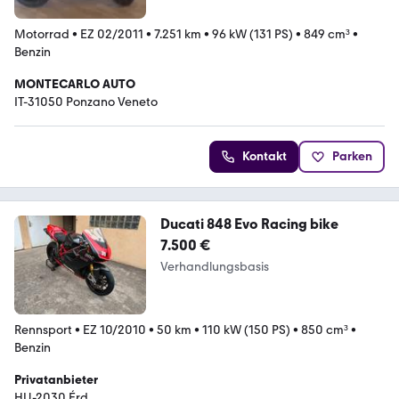
Motorrad
•
EZ 02/2011
•
7.251 km
•
96 kW (131 PS)
•
849 cm³
•
Benzin
MONTECARLO AUTO
IT-31050 Ponzano Veneto
Kontakt
Parken
Ducati 848 Evo Racing bike
7.500 €
Verhandlungsbasis
Rennsport
•
EZ 10/2010
•
50 km
•
110 kW (150 PS)
•
850 cm³
•
Benzin
Privatanbieter
HU-2030 Érd