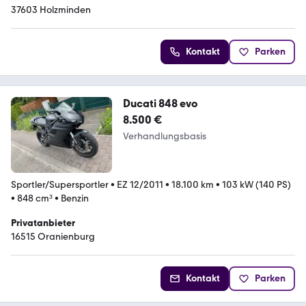
37603 Holzminden
Kontakt
Parken
Ducati 848 evo
8.500 €
Verhandlungsbasis
Sportler/Supersportler
•
EZ 12/2011
•
18.100 km
•
103 kW (140 PS)
•
848 cm³
•
Benzin
Privatanbieter
16515 Oranienburg
Kontakt
Parken