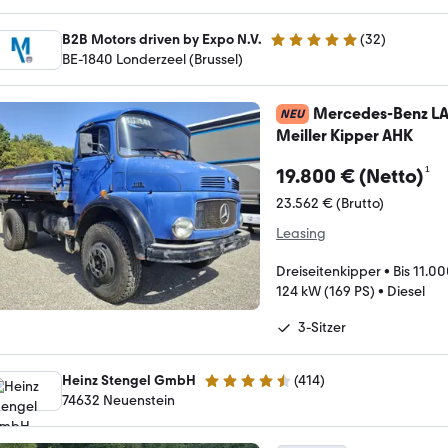
B2B Motors driven by Expo N.V.
(
32
)
5 Sterne
BE-1840 Londerzeel (Brussel)
Mercedes-Benz LAK
NEU
Meiller Kipper AHK
¹
19.800 € (Netto)
23.562 € (Brutto)
Leasing
Dreiseitenkipper
•
Bis 11.0
124 kW (169 PS)
•
Diesel
3-Sitzer
Heinz Stengel GmbH
(
414
)
4.7 Sterne
74632 Neuenstein