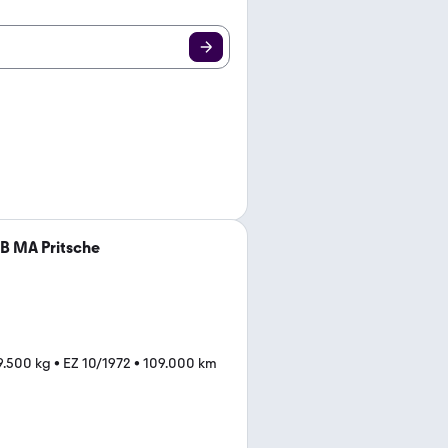
B MA Pritsche
 9.500 kg
•
EZ 10/1972
•
109.000 km