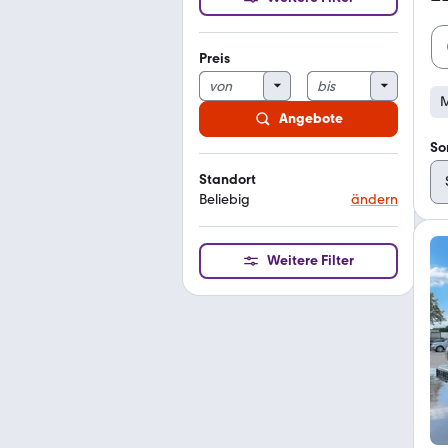
Preis
M
Angebote
So
Standort
Beliebig
ändern
Weitere Filter