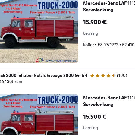
Mercedes-Benz LAF 111
Servolenkung
15.900 €
Leasing
Koffer
•
EZ 07/1972
•
52.410
uck 2000 Inhaber Nutzfahrzeuge 2000 GmbH
(
100
)
4.4 Sterne
367 Sottrum
Mercedes-Benz LAF 111
Servolenkung
15.900 €
Leasing