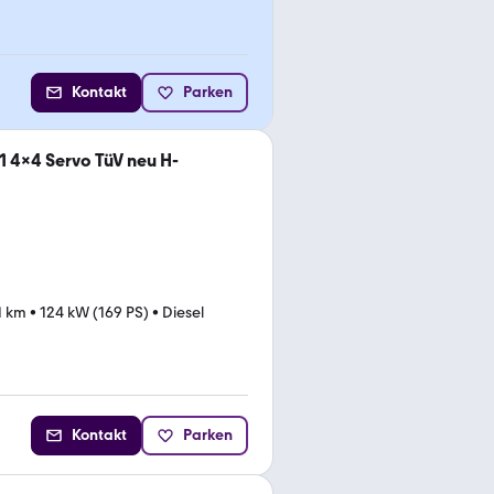
Kontakt
Parken
 4x4 Servo TüV neu H-
1 km
•
124 kW (169 PS)
•
Diesel
Kontakt
Parken