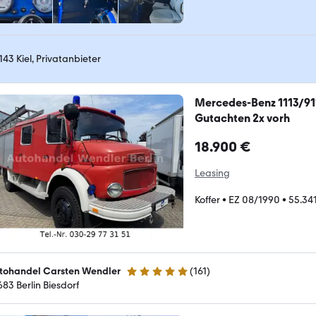
143 Kiel, Privatanbieter
Mercedes-Benz 1113/911
Gutachten 2x vorh
18.900 €
Leasing
Koffer
•
EZ 08/1990
•
55.34
tohandel Carsten Wendler
(
161
)
4.8 Sterne
683 Berlin Biesdorf