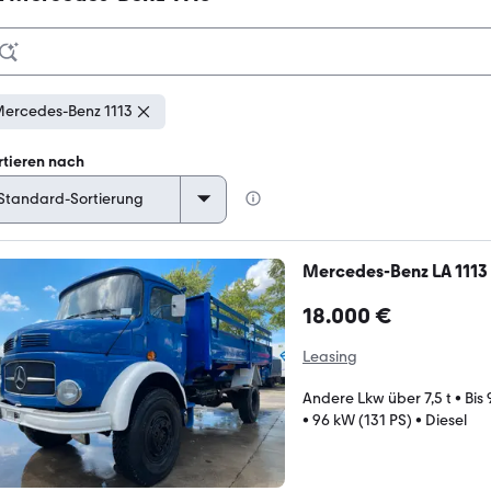
ercedes-Benz 1113
rtieren nach
Mercedes-Benz LA 1113 
18.000 €
Leasing
Andere Lkw über 7,5 t
•
Bis
•
96 kW (131 PS)
•
Diesel