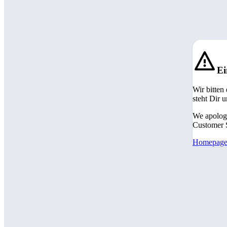
Ei
Wir bitten
steht Dir 
We apologi
Customer S
Homepag