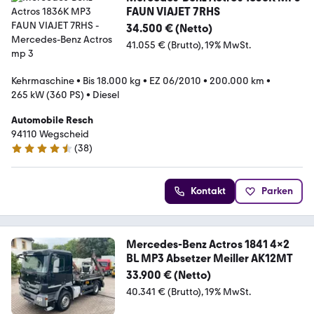
FAUN VIAJET 7RHS
34.500 € (Netto)
41.055 € (Brutto)
19% MwSt.
Kehrmaschine
•
Bis 18.000 kg
•
EZ 06/2010
•
200.000 km
•
265 kW (360 PS)
•
Diesel
Automobile Resch
94110 Wegscheid
(
38
)
4.7 Sterne
Kontakt
Parken
Mercedes-Benz Actros 1841 4x2
BL MP3 Absetzer Meiller AK12MT
33.900 € (Netto)
40.341 € (Brutto)
19% MwSt.