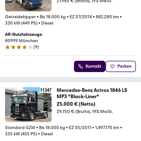
27.965 € (Brutto)
19% MwSt.
Getreidekipper
•
Bis 18.000 kg
•
EZ 07/2014
•
882.280 km
•
330 kW (449 PS)
•
Diesel
AR-Nutzfahrzeuge
80999 München
(
9
)
4.2 Sterne
Kontakt
Parken
Mercedes-Benz Actros 1846 LS
MP3 *Black-Liner*
25.000 € (Netto)
29.750 € (Brutto)
19% MwSt.
Standard-SZM
•
Bis 18.000 kg
•
EZ 05/2011
•
1.497.170 km
•
335 kW (455 PS)
•
Diesel