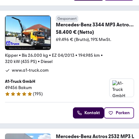
Gesponsert
Mercedes-Benz 3344 MP3 Actros
6x4 Meiller Jonsered 1300 RS
58.400 € (Netto)
69.496 € (Brutto)
19% MwSt.
Kipper
•
Bis 26.000 kg
•
EZ 04/2013
•
194.985 km
•
320 kW (435 PS)
•
Diesel
www.a1-truck.com
A1-Truck GmbH
49456 Bakum
(
195
)
4.8 Sterne
Kontakt
Parken
Mercedes-Benz Actros 2532 MP3 L