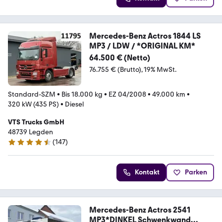
Mercedes-Benz Actros 1844 LS
MP3 / LDW / *ORIGINAL KM*
64.500 € (Netto)
76.755 € (Brutto)
19% MwSt.
Standard-SZM
•
Bis 18.000 kg
•
EZ 04/2008
•
49.000 km
•
320 kW (435 PS)
•
Diesel
VTS Trucks GmbH
48739 Legden
(
147
)
4.6 Sterne
Kontakt
Parken
Mercedes-Benz Actros 2541
MP3*DINKEL Schwenkwand