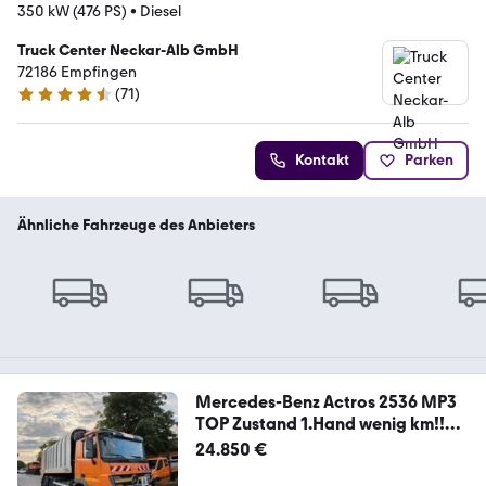
350 kW (476 PS)
•
Diesel
Truck Center Neckar-Alb GmbH
72186 Empfingen
(
71
)
4.7 Sterne
Kontakt
Parken
Ähnliche Fahrzeuge des Anbieters
Mercedes-Benz Actros 2536 MP3
TOP Zustand 1.Hand wenig km!!
AC
24.850 €