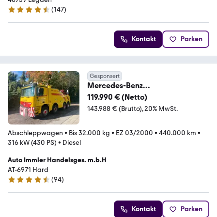
(
147
)
4.6 Sterne
Kontakt
Parken
Gesponsert
Mercedes-Benz
ACTROS*3243*BERGEFAHRZEUG
119.990 € (Netto)
*MP-AUFBAU-2008-BAUJAHR
143.988 € (Brutto)
20% MwSt.
Abschleppwagen
•
Bis 32.000 kg
•
EZ 03/2000
•
440.000 km
•
316 kW (430 PS)
•
Diesel
Auto Immler Handelsges. m.b.H
AT-6971 Hard
(
94
)
4.4 Sterne
Kontakt
Parken