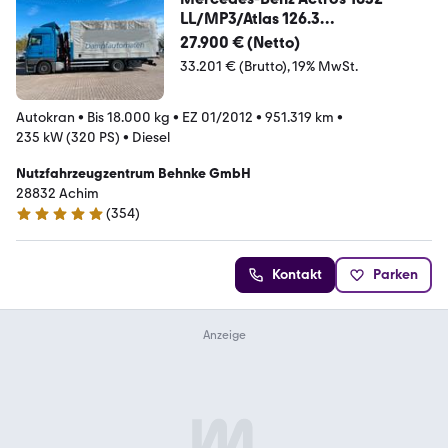
LL/MP3/Atlas 126.3
Funk/AC/Retarder
27.900 € (Netto)
33.201 € (Brutto)
19% MwSt.
Autokran
•
Bis 18.000 kg
•
EZ 01/2012
•
951.319 km
•
235 kW (320 PS)
•
Diesel
Nutzfahrzeugzentrum Behnke GmbH
28832 Achim
(
354
)
4.9 Sterne
Kontakt
Parken