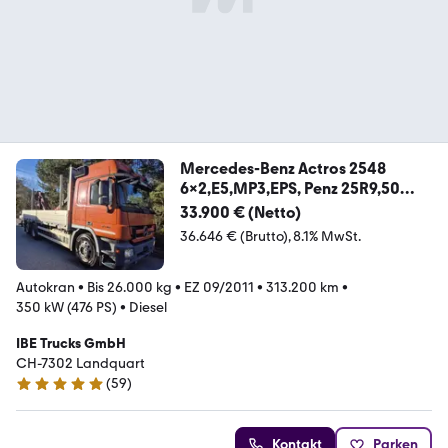
Mercedes-Benz Actros 2548
6x2,E5,MP3,EPS, Penz 25R9,50
Greifer
33.900 € (Netto)
36.646 € (Brutto)
8.1% MwSt.
Autokran
•
Bis 26.000 kg
•
EZ 09/2011
•
313.200 km
•
350 kW (476 PS)
•
Diesel
IBE Trucks GmbH
CH-7302 Landquart
(
59
)
4.9 Sterne
Kontakt
Parken