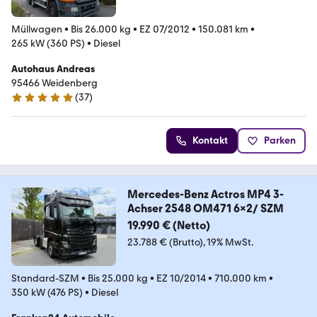
Müllwagen
•
Bis 26.000 kg
•
EZ 07/2012
•
150.081 km
•
265 kW (360 PS)
•
Diesel
Autohaus Andreas
95466 Weidenberg
(
37
)
5 Sterne
Kontakt
Parken
Mercedes-Benz Actros MP4 3-
Achser 2548 OM471 6x2/ SZM
19.990 € (Netto)
23.788 € (Brutto)
19% MwSt.
Standard-SZM
•
Bis 25.000 kg
•
EZ 10/2014
•
710.000 km
•
350 kW (476 PS)
•
Diesel