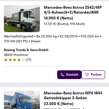
Mercedes-Benz Actros 2542/MP
4/3-Achser/6x2/Retarder/AHK
14.900 € (Netto)
17.731 € (Brutto)
19% MwSt.
Wechselfahrgestell
•
Bis 25.000 kg
•
EZ 08/2013
•
930.000 km
•
310 kW (421 PS)
•
Diesel
Boeing Trucks & Vans GmbH
48612 Horstmar
(
17
)
4.1 Sterne
Kontakt
Parken
Mercedes-Benz Actros MP4 1845
Getreidekipper 3-Seiten
23.500 € (Netto)