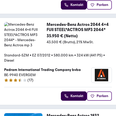
Kontakt
Parken
Mercedes-Benz Actros 2044 4x4
FUll STEEL*ACTROS MP3 2044*
35.950 € (Netto)
43.500 € (Brutto)
21% MwSt.
Standard-SZM
•
EZ 07/2012
•
580.000 km
•
324 kW (441 PS)
•
Diesel
Pedram International Trading Company bvba
BE-9940 EVERGEM
(
17
)
3.6 Sterne
Kontakt
Parken
Mercedes-Benz Actros 1832