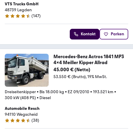
VTS Trucks GmbH
48739 Legden
(
147
)
4.6 Sterne
Kontakt
Parken
Mercedes-Benz Actros 1841 MP3
4x4 Meiller Kipper Allrad
45.000 € (Netto)
53.550 € (Brutto)
19% MwSt.
Dreiseitenkipper
•
Bis 18.000 kg
•
EZ 09/2010
•
193.521 km
•
300 kW (408 PS)
•
Diesel
Automobile Resch
94110 Wegscheid
(
38
)
4.7 Sterne