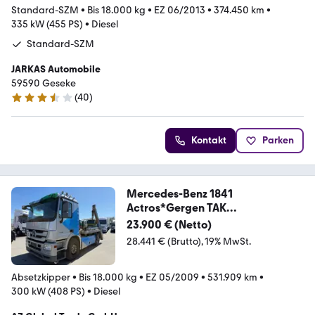
Standard-SZM
•
Bis 18.000 kg
•
EZ 06/2013
•
374.450 km
•
335 kW (455 PS)
•
Diesel
Standard-SZM
JARKAS Automobile
59590 Geseke
(
40
)
3.7 Sterne
Kontakt
Parken
Mercedes-Benz 1841
Actros*Gergen TAK
20*4x2*Klima*MP3*1.Hand*
23.900 € (Netto)
28.441 € (Brutto)
19% MwSt.
Absetzkipper
•
Bis 18.000 kg
•
EZ 05/2009
•
531.909 km
•
300 kW (408 PS)
•
Diesel