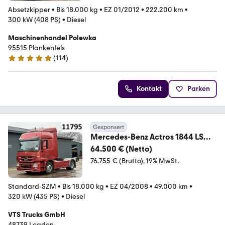
Absetzkipper
•
Bis 18.000 kg
•
EZ 01/2012
•
222.200 km
•
300 kW (408 PS)
•
Diesel
Maschinenhandel Polewka
95515 Plankenfels
(
114
)
5 Sterne
Kontakt
Parken
Gesponsert
Mercedes-Benz Actros 1844 LS
MP3 / LDW / *ORIGINAL KM*
64.500 € (Netto)
76.755 € (Brutto)
19% MwSt.
Standard-SZM
•
Bis 18.000 kg
•
EZ 04/2008
•
49.000 km
•
320 kW (435 PS)
•
Diesel
VTS Trucks GmbH
48739 Legden