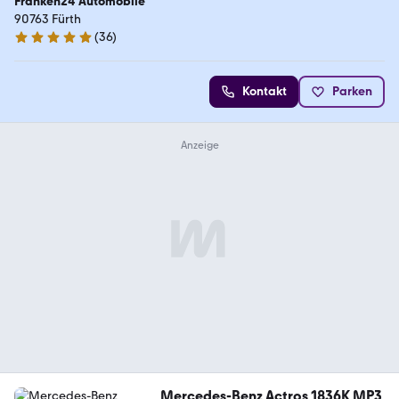
Franken24 Automobile
90763 Fürth
(
36
)
4.8 Sterne
Kontakt
Parken
Mercedes-Benz Actros 1836K MP3