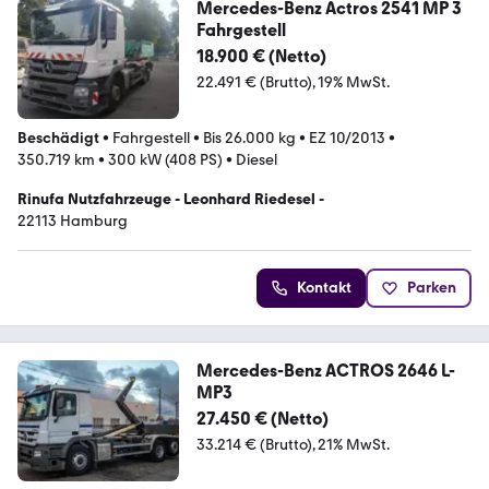
Mercedes-Benz Actros 2541 MP 3
Fahrgestell
18.900 € (Netto)
22.491 € (Brutto)
19% MwSt.
Beschädigt
•
Fahrgestell
•
Bis 26.000 kg
•
EZ 10/2013
•
350.719 km
•
300 kW (408 PS)
•
Diesel
Rinufa Nutzfahrzeuge - Leonhard Riedesel -
22113 Hamburg
Kontakt
Parken
Mercedes-Benz ACTROS 2646 L-
MP3
27.450 € (Netto)
33.214 € (Brutto)
21% MwSt.