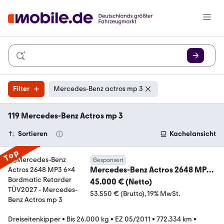
Filter
Mercedes-Benz actros mp 3
119 Mercedes-Benz Actros mp 3
Sortieren
Kachelansicht
Top
Gesponsert
Mercedes-Benz Actros 2648 MP3
6x4 Bordmatic Retarder TÜV2027
45.000 € (Netto)
53.550 € (Brutto)
19% MwSt.
Dreiseitenkipper
•
Bis 26.000 kg
•
EZ 05/2011
•
772.334 km
•