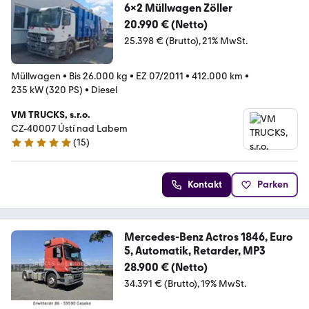
6x2 Müllwagen Zöller
20.990 € (Netto)
25.398 € (Brutto)
21% MwSt.
Müllwagen
•
Bis 26.000 kg
•
EZ 07/2011
•
412.000 km
•
235 kW (320 PS)
•
Diesel
VM TRUCKS, s.r.o.
CZ-40007 Ústí nad Labem
(
15
)
5 Sterne
Kontakt
Parken
Mercedes-Benz Actros 1846, Euro
5, Automatik, Retarder, MP3
28.900 € (Netto)
34.391 € (Brutto)
19% MwSt.