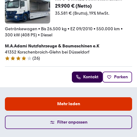
Getränke*2544
29.900 € (Netto)
35.581 € (Brutto)
19% MwSt.
Getränkewagen
•
Bis 26.500 kg
•
EZ 09/2010
•
550.000 km
•
300 kW (408 PS)
•
Diesel
M.A.Adami Nutzfahrzeuge & Baumaschinen e.K
41352 Korschenbroich-Glehn bei Düsseldorf
(
26
)
3.9 Sterne
Kontakt
Parken
Mehr laden
Filter anpassen