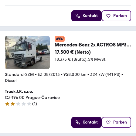
Kontakt
Parken
NEU
Mercedes-Benz 2x ACTROS MP3
1844 2013 NO RETARDÉR
17.500 € (Netto)
18.375 € (Brutto)
5% MwSt.
Standard-SZM
•
EZ 08/2013
•
958.000 km
•
324 kW (441 PS)
•
Diesel
Truck J.K. s.r.o.
CZ-196 00 Prague-Čakovice
(
1
)
2 Sterne
Kontakt
Parken