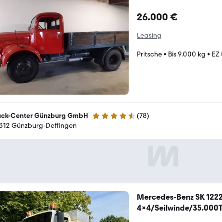
26.000 €
Leasing
Pritsche
•
Bis 9.000 kg
•
EZ
uck-Center Günzburg GmbH
(
78
)
4.7 Sterne
312 Günzburg-Deffingen
Mercedes-Benz SK 1222
4x4/Seilwinde/35.000