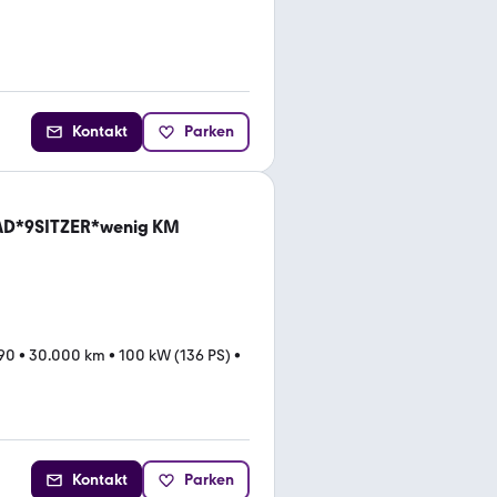
Kontakt
Parken
D*9SITZER*wenig KM
90
•
30.000 km
•
100 kW (136 PS)
•
Kontakt
Parken