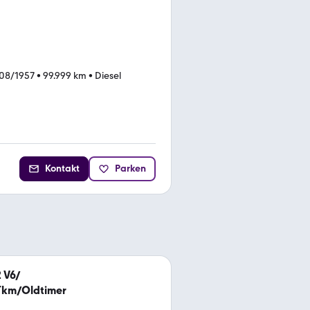
 08/1957
•
99.999 km
•
Diesel
Kontakt
Parken
 V6/
Tkm/Oldtimer