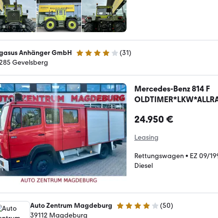
gasus Anhänger GmbH
(
31
)
3.8 Sterne
285 Gevelsberg
Mercedes-Benz 814 F
OLDTIMER*LKW*ALLRA
24.950 €
Leasing
Rettungswagen
•
EZ 09/19
Diesel
Auto Zentrum Magdeburg
(
50
)
4 Sterne
39112 Magdeburg