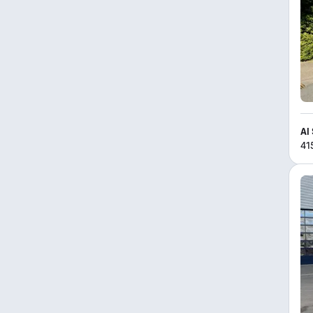
Al
41