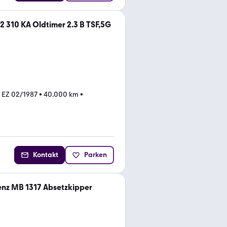
 310 KA Oldtimer 2.3 B TSF,5G
•
EZ 02/1987
•
40.000 km
•
Kontakt
Parken
nz MB 1317 Absetzkipper