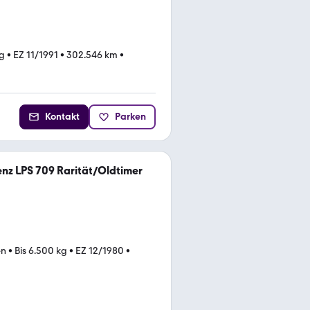
kg
•
EZ 11/1991
•
302.546 km
•
Kontakt
Parken
z LPS 709 Rarität/Oldtimer
en
•
Bis 6.500 kg
•
EZ 12/1980
•