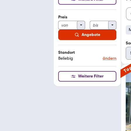
Preis
M
Angebote
So
Standort
Beliebig
ändern
To
Weitere Filter