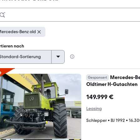
ercedes-Benz old
rtieren nach
p
Mercedes-Be
Gesponsert
Oldtimer H-Gutachten
149.999 €
Leasing
Schlepper
•
BJ 1992
•
16.30