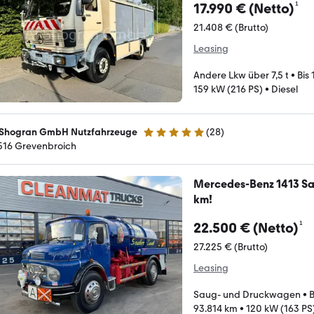
¹
17.990 € (Netto)
21.408 € (Brutto)
Leasing
Andere Lkw über 7,5 t
•
Bis
159 kW (216 PS)
•
Diesel
 Shogran GmbH Nutzfahrzeuge
(
28
)
5 Sterne
516 Grevenbroich
Mercedes-Benz 1413 Sa
km!
¹
22.500 € (Netto)
27.225 € (Brutto)
Leasing
Saug- und Druckwagen
•
B
93.814 km
•
120 kW (163 PS