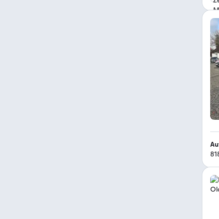
Au
81