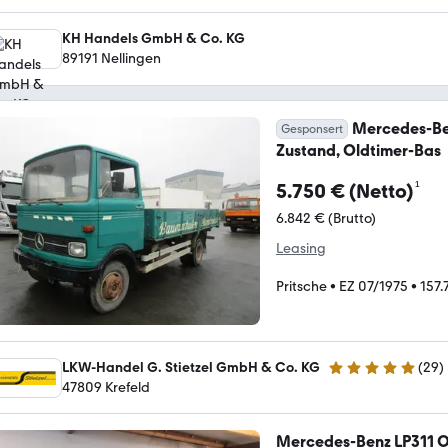
KH Handels GmbH & Co. KG
89191 Nellingen
Mercedes-Ben
Gesponsert
Zustand, Oldtimer-Bas
¹
5.750 € (Netto)
6.842 € (Brutto)
Leasing
Pritsche
•
EZ 07/1975
•
157.
LKW-Handel G. Stietzel GmbH & Co. KG
(
29
)
5 Sterne
47809 Krefeld
Mercedes-Benz LP311 Ol