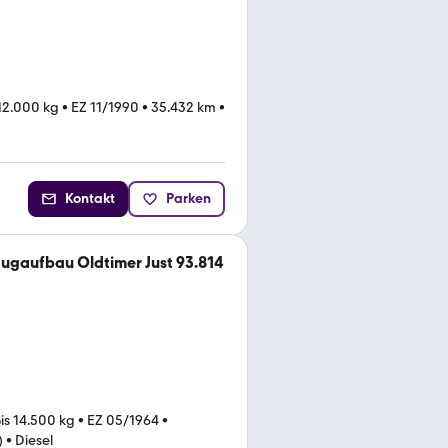
 12.000 kg
•
EZ 11/1990
•
35.432 km
•
Kontakt
Parken
ugaufbau Oldtimer Just 93.814
is 14.500 kg
•
EZ 05/1964
•
)
•
Diesel