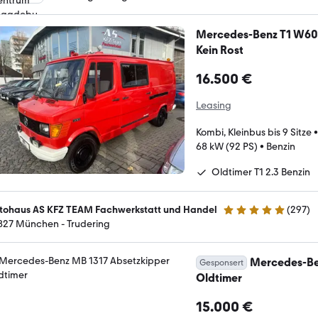
Mercedes-Benz T1 W602
Kein Rost
16.500 €
Leasing
Kombi, Kleinbus bis 9 Sitze
68 kW (92 PS)
•
Benzin
Oldtimer T1 2.3 Benzin
tohaus AS KFZ TEAM Fachwerkstatt und Handel
(
297
)
4.8 Sterne
827 München - Trudering
Mercedes-Be
Gesponsert
Oldtimer
15.000 €