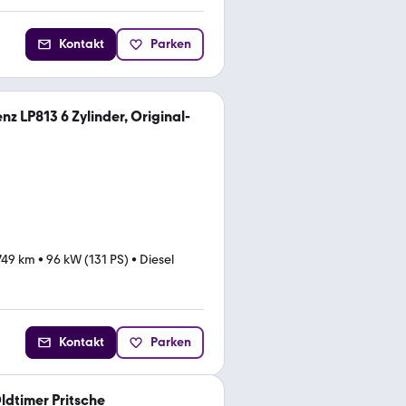
Kontakt
Parken
z LP813 6 Zylinder, Original-
749 km
•
96 kW (131 PS)
•
Diesel
Kontakt
Parken
dtimer Pritsche