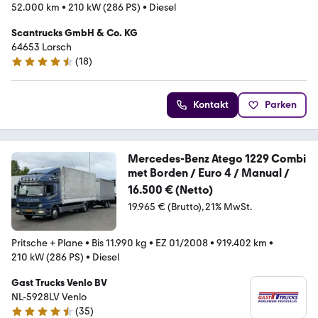
52.000 km
•
210 kW (286 PS)
•
Diesel
Scantrucks GmbH & Co. KG
64653 Lorsch
(
18
)
4.7 Sterne
Kontakt
Parken
Mercedes-Benz Atego 1229 Combi
met Borden / Euro 4 / Manual /
16.500 € (Netto)
19.965 € (Brutto)
21% MwSt.
Pritsche + Plane
•
Bis 11.990 kg
•
EZ 01/2008
•
919.402 km
•
210 kW (286 PS)
•
Diesel
Gast Trucks Venlo BV
NL-5928LV Venlo
(
35
)
4.5 Sterne