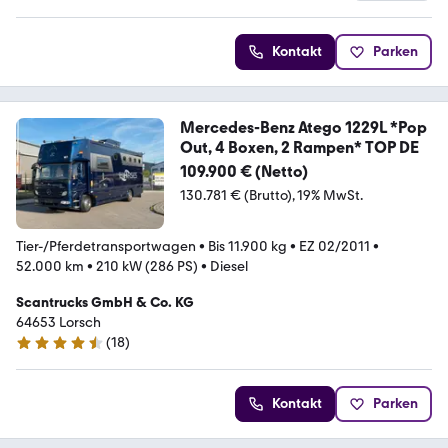
Kontakt
Parken
Mercedes-Benz Atego 1229L *Pop
Out, 4 Boxen, 2 Rampen* TOP DE
109.900 € (Netto)
130.781 € (Brutto)
19% MwSt.
Tier-/Pferdetransportwagen
•
Bis 11.900 kg
•
EZ 02/2011
•
52.000 km
•
210 kW (286 PS)
•
Diesel
Scantrucks GmbH & Co. KG
64653 Lorsch
(
18
)
4.7 Sterne
Kontakt
Parken