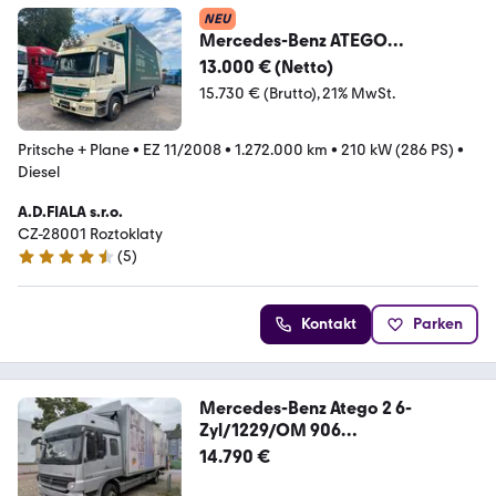
NEU
Mercedes-Benz ATEGO
1229L,V6,EURO 5,SLEEPCAB
13.000 € (Netto)
15.730 € (Brutto)
21% MwSt.
Pritsche + Plane
•
EZ 11/2008
•
1.272.000 km
•
210 kW (286 PS)
•
Diesel
A.D.FIALA s.r.o.
CZ-28001 Roztoklaty
(
5
)
4.3 Sterne
Kontakt
Parken
Mercedes-Benz Atego 2 6-
Zyl/1229/OM 906
LA/Klima/Bett/Retarder
14.790 €