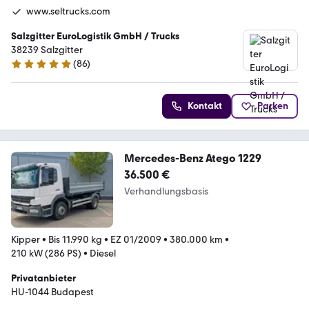
www.seltrucks.com
Salzgitter EuroLogistik GmbH / Trucks
38239 Salzgitter
(
86
)
4.8 Sterne
Kontakt
Parken
Mercedes-Benz Atego 1229
36.500 €
Verhandlungsbasis
Kipper
•
Bis 11.990 kg
•
EZ 01/2009
•
380.000 km
•
210 kW (286 PS)
•
Diesel
Privatanbieter
HU-1044 Budapest