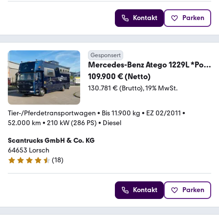
Kontakt
Parken
Gesponsert
Mercedes-Benz Atego 1229L *Pop
Out, 4 Boxen, 2 Rampen* TOP DE
109.900 € (Netto)
130.781 € (Brutto)
19% MwSt.
Tier-/Pferdetransportwagen
•
Bis 11.900 kg
•
EZ 02/2011
•
52.000 km
•
210 kW (286 PS)
•
Diesel
Scantrucks GmbH & Co. KG
64653 Lorsch
(
18
)
4.7 Sterne
Kontakt
Parken