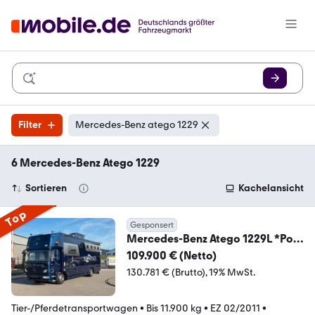
Filter
Mercedes-Benz atego 1229
6 Mercedes-Benz Atego 1229
Sortieren
Kachelansicht
Top
Gesponsert
Mercedes-Benz Atego 1229L *Pop
Out, 4 Boxen, 2 Rampen* TOP DE
109.900 € (Netto)
130.781 € (Brutto)
19% MwSt.
Tier-/Pferdetransportwagen
•
Bis 11.900 kg
•
EZ 02/2011
•