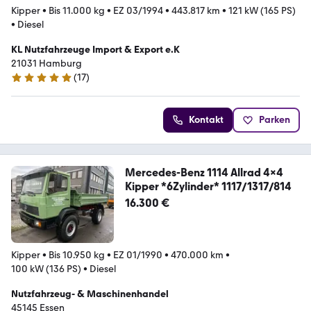
Kipper
•
Bis 11.000 kg
•
EZ 03/1994
•
443.817 km
•
121 kW (165 PS)
•
Diesel
KL Nutzfahrzeuge Import & Export e.K
21031 Hamburg
(
17
)
5 Sterne
Kontakt
Parken
Mercedes-Benz 1114 Allrad 4x4
Kipper *6Zylinder* 1117/1317/814
16.300 €
Kipper
•
Bis 10.950 kg
•
EZ 01/1990
•
470.000 km
•
100 kW (136 PS)
•
Diesel
Nutzfahrzeug- & Maschinenhandel
45145 Essen