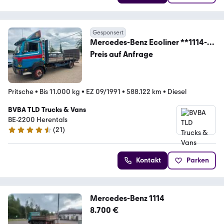
Gesponsert
Mercedes-Benz Ecoliner **1114-
BELGIAN ORIGINE-FULL STEEL**
Preis auf Anfrage
Pritsche
•
Bis 11.000 kg
•
EZ 09/1991
•
588.122 km
•
Diesel
BVBA TLD Trucks & Vans
BE-2200 Herentals
(
21
)
4.5 Sterne
Kontakt
Parken
Mercedes-Benz 1114
8.700 €