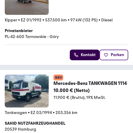
Kipper
•
EZ 01/1992
•
537.500 km
•
97 kW (132 PS)
•
Diesel
Privatanbieter
PL-42-600 Tarnowskie - Góry
Kontakt
Parken
NEU
Mercedes-Benz TANKWAGEN 1114
10.000 € (Netto)
11.900 € (Brutto)
19% MwSt.
Tankwagen
•
EZ 03/1994
•
203.356 km
SAHID NUTZFAHRZEUGHANDEL
20539 Hamburg