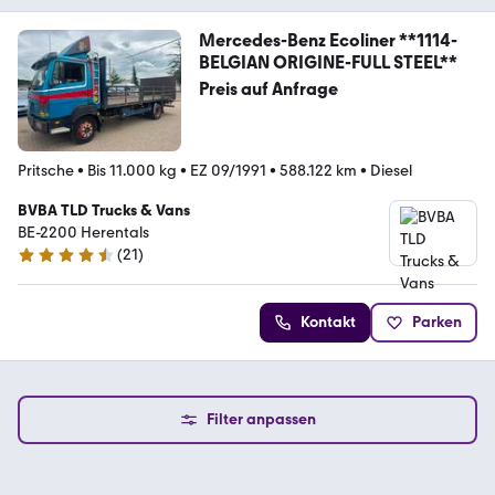
Mercedes-Benz Ecoliner **1114-
BELGIAN ORIGINE-FULL STEEL**
Preis auf Anfrage
Pritsche
•
Bis 11.000 kg
•
EZ 09/1991
•
588.122 km
•
Diesel
BVBA TLD Trucks & Vans
BE-2200 Herentals
(
21
)
4.5 Sterne
Kontakt
Parken
Filter anpassen