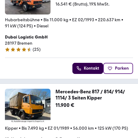
16.541 € (Brutto)
19% MwSt.
Hubarbeitsbühne
•
Bis 11.000 kg
•
EZ 02/1993
•
220.637 km
•
91 kW (124 PS)
•
Diesel
Dubai Logistic GmbH
28197 Bremen
(
25
)
4.7 Sterne
Kontakt
Parken
Mercedes-Benz 817 / 814/ 914/
1114/ 3 Seiten Kipper
11.900 €
Kipper
•
Bis 7.490 kg
•
EZ 01/1989
•
56.000 km
•
125 kW (170 PS)