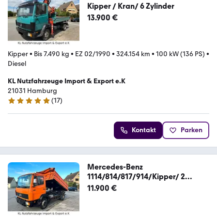
Kipper / Kran/ 6 Zylinder
13.900 €
Kipper
•
Bis 7.490 kg
•
EZ 02/1990
•
324.154 km
•
100 kW (136 PS)
•
Diesel
KL Nutzfahrzeuge Import & Export e.K
21031 Hamburg
(
17
)
5 Sterne
Kontakt
Parken
Mercedes-Benz
1114/814/817/914/Kipper/ 2
Knopf/Meiler 3 Kipper
11.900 €