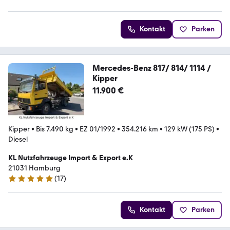
Kontakt
Parken
Mercedes-Benz 817/ 814/ 1114 /
Kipper
11.900 €
Kipper
•
Bis 7.490 kg
•
EZ 01/1992
•
354.216 km
•
129 kW (175 PS)
•
Diesel
KL Nutzfahrzeuge Import & Export e.K
21031 Hamburg
(
17
)
5 Sterne
Kontakt
Parken