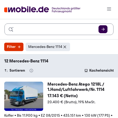
Filter
Mercedes-Benz 1114
12 Mercedes-Benz 1114
Sortieren
Kachelansicht
Mercedes-Benz Atego 1218L /
1.Hand/Luftfahrwerk/Nr. 1114
17.143 € (Netto)
20.400 € (Brutto)
19% MwSt.
Koffer
•
Bis 11.900 kg
•
EZ 08/2015
•
435.151 km
•
130 kW (177 PS)
•