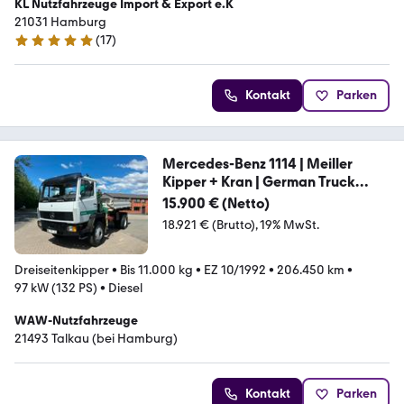
KL Nutzfahrzeuge Import & Export e.K
21031 Hamburg
(
17
)
5 Sterne
Kontakt
Parken
Mercedes-Benz 1114 | Meiller
Kipper + Kran | German Truck
|TOP
15.900 € (Netto)
18.921 € (Brutto)
19% MwSt.
Dreiseitenkipper
•
Bis 11.000 kg
•
EZ 10/1992
•
206.450 km
•
97 kW (132 PS)
•
Diesel
WAW-Nutzfahrzeuge
21493 Talkau (bei Hamburg)
Kontakt
Parken