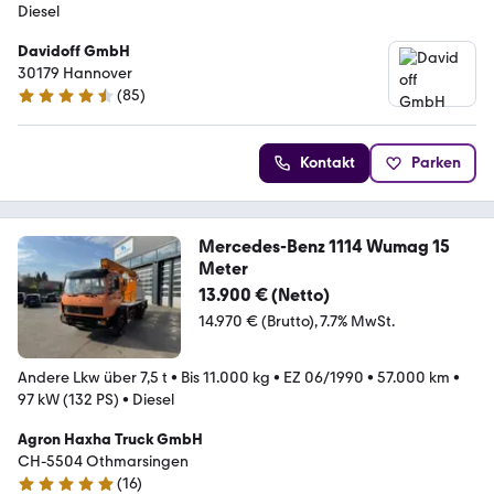
Diesel
Davidoff GmbH
30179 Hannover
(
85
)
4.6 Sterne
Kontakt
Parken
Mercedes-Benz 1114 Wumag 15
Meter
13.900 € (Netto)
14.970 € (Brutto)
7.7% MwSt.
Andere Lkw über 7,5 t
•
Bis 11.000 kg
•
EZ 06/1990
•
57.000 km
•
97 kW (132 PS)
•
Diesel
Agron Haxha Truck GmbH
CH-5504 Othmarsingen
(
16
)
5 Sterne