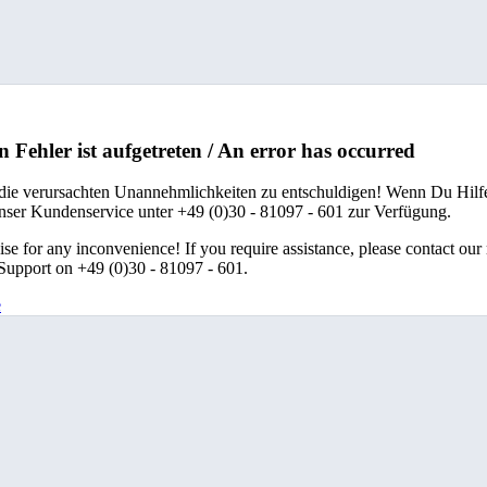
n Fehler ist aufgetreten / An error has occurred
 die verursachten Unannehmlichkeiten zu entschuldigen! Wenn Du Hilfe
unser Kundenservice unter +49 (0)30 - 81097 - 601 zur Verfügung.
se for any inconvenience! If you require assistance, please contact our
upport on +49 (0)30 - 81097 - 601.
e