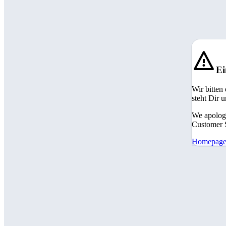
Ei
Wir bitten
steht Dir 
We apologi
Customer S
Homepag