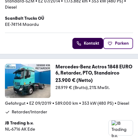
Standard-SZM
•
EZ 07/2014
•
1.173.882 km
•
353 kW (480 PS)
•
Diesel
ScanBalt Trucks OÜ
EE-74114 Maardu
Kontakt
Parken
Mercedes-Benz Actros 1848 EURO
6, Retarder, PTO, Standairco
23.900 € (Netto)
28.919 € (Brutto)
21% MwSt.
Gefahrgut
•
EZ 09/2019
•
589.000 km
•
353 kW (480 PS)
•
Diesel
Retarder/Intarder
JB Trading b.v.
NL-6716 AK Ede