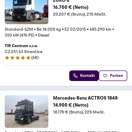
EURO 6
16.700 € (Netto)
20.207 € (Brutto)
21% MwSt.
Standard-SZM
•
Bis 18.000 kg
•
EZ 03/2015
•
685.290 km
•
350 kW (476 PS)
•
Diesel
TIR Centrum s.r.o.
CZ-251 63 Strančice
(
68
)
4.9 Sterne
Kontakt
Parken
Mercedes-Benz ACTROS 1848
14.900 € (Netto)
18.178 € (Brutto)
22% MwSt.