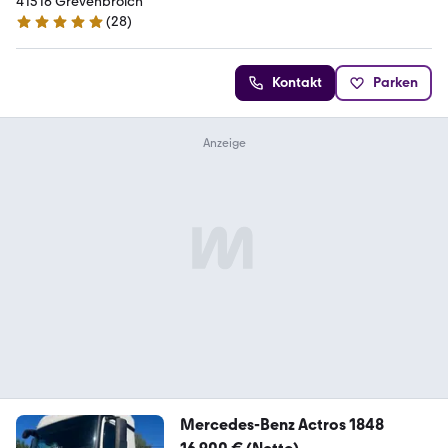
41516 Grevenbroich
(
28
)
5 Sterne
Kontakt
Parken
Mercedes-Benz Actros 1848