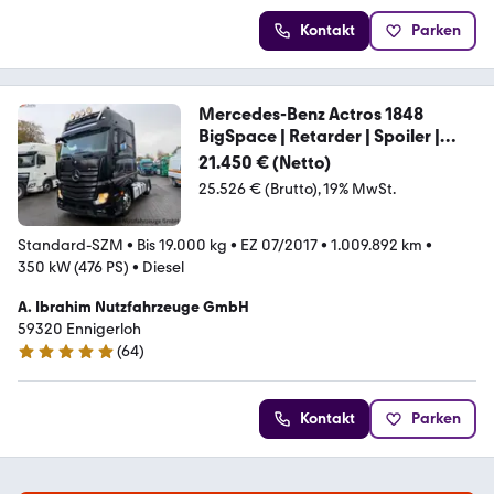
Kontakt
Parken
Mercedes-Benz Actros 1848
BigSpace | Retarder | Spoiler |
Schu
21.450 € (Netto)
25.526 € (Brutto)
19% MwSt.
Standard-SZM
•
Bis 19.000 kg
•
EZ 07/2017
•
1.009.892 km
•
350 kW (476 PS)
•
Diesel
A. Ibrahim Nutzfahrzeuge GmbH
59320 Ennigerloh
(
64
)
4.9 Sterne
Kontakt
Parken