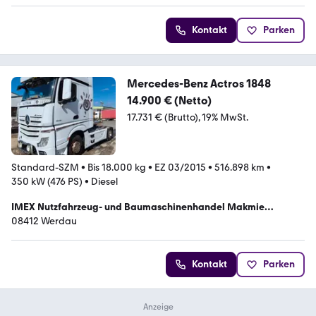
Kontakt
Parken
Mercedes-Benz Actros 1848
14.900 € (Netto)
17.731 € (Brutto)
19% MwSt.
Standard-SZM
•
Bis 18.000 kg
•
EZ 03/2015
•
516.898 km
•
350 kW (476 PS)
•
Diesel
IMEX Nutzfahrzeug- und Baumaschinenhandel Makmie
Jebrahim
08412 Werdau
Kontakt
Parken