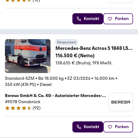
4.7 Sterne
Kontakt
Parken
Gesponsert
Mercedes-Benz Actros 5 1848 LS
4x2 L-FH Style AHK Airmatic
116.500 € (Netto)
138.635 € (Brutto)
19% MwSt.
Standard-SZM
•
Bis 18.000 kg
•
EZ 03/2026
•
16.000 km
•
350 kW (476 PS)
•
Diesel
Beresa GmbH & Co. KG - Autorisierter Mercedes-
Benz Verkauf und Service
49078 Osnabrück
(
92
)
4.7 Sterne
Kontakt
Parken