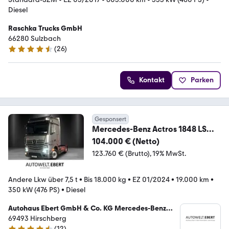
Diesel
Raschka Trucks GmbH
66280 Sulzbach
(
26
)
4.5 Sterne
Kontakt
Parken
Gesponsert
Mercedes-Benz Actros 1848 LS
BigSpace Retarder Alcoa Alu LED
104.000 € (Netto)
123.760 € (Brutto)
19% MwSt.
Andere Lkw über 7,5 t
•
Bis 18.000 kg
•
EZ 01/2024
•
19.000 km
•
350 kW (476 PS)
•
Diesel
Autohaus Ebert GmbH & Co. KG Mercedes-Benz
Verkauf und Service
69493 Hirschberg
(
12
)