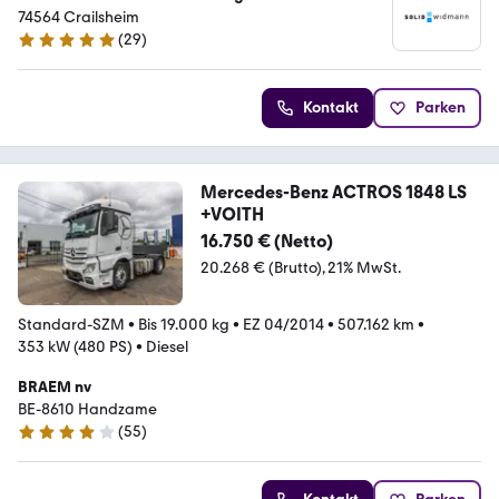
74564 Crailsheim
(
29
)
5 Sterne
Kontakt
Parken
Mercedes-Benz ACTROS 1848 LS
+VOITH
16.750 € (Netto)
20.268 € (Brutto)
21% MwSt.
Standard-SZM
•
Bis 19.000 kg
•
EZ 04/2014
•
507.162 km
•
353 kW (480 PS)
•
Diesel
BRAEM nv
BE-8610 Handzame
(
55
)
4.2 Sterne