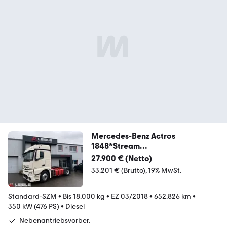
Mercedes-Benz Actros
1848*Stream
Space*Nebenantrieb*Alcoa
27.900 € (Netto)
33.201 € (Brutto)
19% MwSt.
Standard-SZM
•
Bis 18.000 kg
•
EZ 03/2018
•
652.826 km
•
350 kW (476 PS)
•
Diesel
Nebenantriebsvorber.