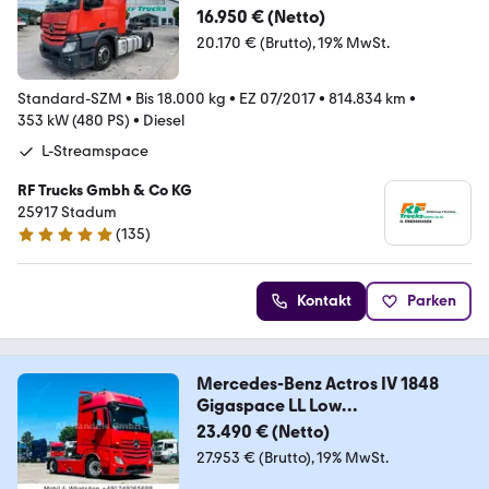
C/Klima
16.950 € (Netto)
20.170 € (Brutto)
19% MwSt.
Standard-SZM
•
Bis 18.000 kg
•
EZ 07/2017
•
814.834 km
•
353 kW (480 PS)
•
Diesel
L-Streamspace
RF Trucks Gmbh & Co KG
25917 Stadum
(
135
)
5 Sterne
Kontakt
Parken
Mercedes-Benz Actros IV 1848
Gigaspace LL Low
*Retarder/Alcoa
23.490 € (Netto)
27.953 € (Brutto)
19% MwSt.