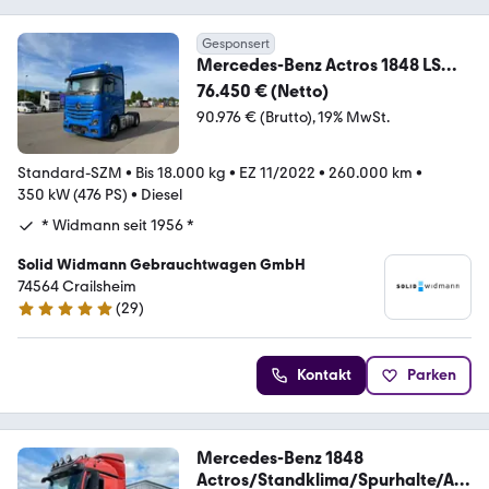
Gesponsert
Mercedes-Benz Actros 1848 LS
4xSHZ ACC AUT Bel.Sitz KlimaA SD
76.450 € (Netto)
90.976 € (Brutto)
19% MwSt.
Standard-SZM
•
Bis 18.000 kg
•
EZ 11/2022
•
260.000 km
•
350 kW (476 PS)
•
Diesel
* Widmann seit 1956 *
Solid Widmann Gebrauchtwagen GmbH
74564 Crailsheim
(
29
)
5 Sterne
Kontakt
Parken
Mercedes-Benz 1848
Actros/Standklima/Spurhalte/AC