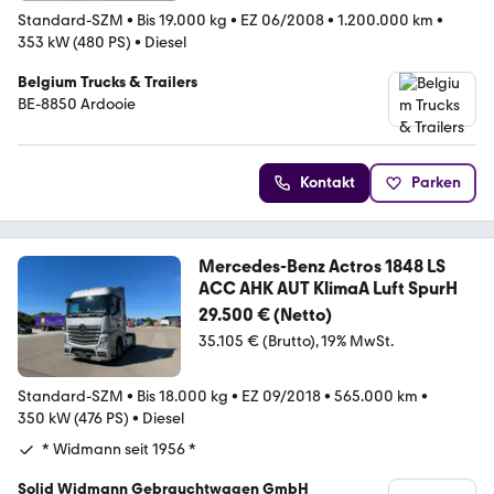
Standard-SZM
•
Bis 19.000 kg
•
EZ 06/2008
•
1.200.000 km
•
353 kW (480 PS)
•
Diesel
Belgium Trucks & Trailers
BE-8850 Ardooie
Kontakt
Parken
Mercedes-Benz Actros 1848 LS
ACC AHK AUT KlimaA Luft SpurH
29.500 € (Netto)
35.105 € (Brutto)
19% MwSt.
Standard-SZM
•
Bis 18.000 kg
•
EZ 09/2018
•
565.000 km
•
350 kW (476 PS)
•
Diesel
* Widmann seit 1956 *
Solid Widmann Gebrauchtwagen GmbH