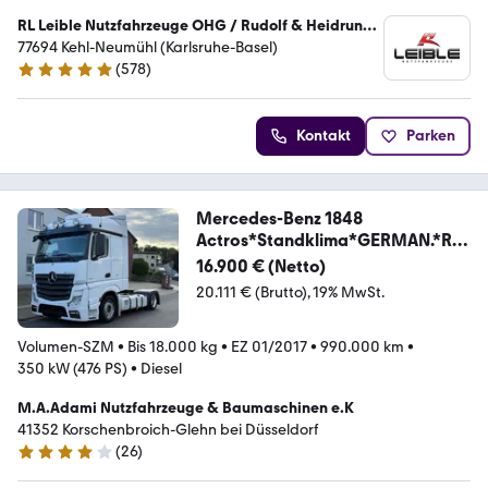
RL Leible Nutzfahrzeuge OHG / Rudolf & Heidrun
Leible
77694 Kehl-Neumühl (Karlsruhe-Basel)
(
578
)
5 Sterne
Kontakt
Parken
Mercedes-Benz 1848
Actros*Standklima*GERMAN.*Ret
arder*TOP*1851
16.900 € (Netto)
20.111 € (Brutto)
19% MwSt.
Volumen-SZM
•
Bis 18.000 kg
•
EZ 01/2017
•
990.000 km
•
350 kW (476 PS)
•
Diesel
M.A.Adami Nutzfahrzeuge & Baumaschinen e.K
41352 Korschenbroich-Glehn bei Düsseldorf
(
26
)
3.9 Sterne