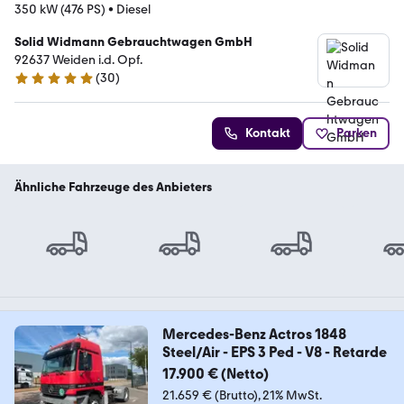
350 kW (476 PS)
•
Diesel
Solid Widmann Gebrauchtwagen GmbH
92637 Weiden i.d. Opf.
(
30
)
4.8 Sterne
Kontakt
Parken
Ähnliche Fahrzeuge des Anbieters
Mercedes-Benz Actros 1848
Steel/Air - EPS 3 Ped - V8 - Retarde
17.900 € (Netto)
21.659 € (Brutto)
21% MwSt.