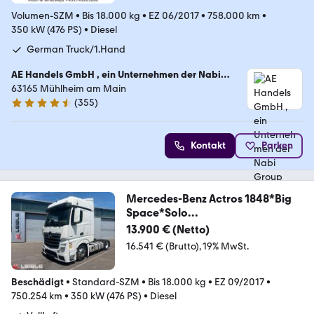
Volumen-SZM
•
Bis 18.000 kg
•
EZ 06/2017
•
758.000 km
•
350 kW (476 PS)
•
Diesel
German Truck/1.Hand
AE Handels GmbH , ein Unternehmen der Nabi
Group
63165 Mühlheim am Main
(
355
)
4.4 Sterne
Kontakt
Parken
Mercedes-Benz Actros 1848*Big
Space*Solo
Star*Standklima*Alcoa
13.900 € (Netto)
16.541 € (Brutto)
19% MwSt.
Beschädigt
•
Standard-SZM
•
Bis 18.000 kg
•
EZ 09/2017
•
750.254 km
•
350 kW (476 PS)
•
Diesel