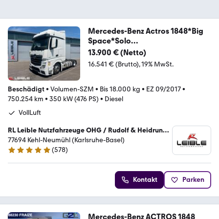
Mercedes-Benz Actros 1848*Big
Space*Solo
Star*Standklima*Alcoa
13.900 € (Netto)
16.541 € (Brutto)
19% MwSt.
Beschädigt
•
Volumen-SZM
•
Bis 18.000 kg
•
EZ 09/2017
•
750.254 km
•
350 kW (476 PS)
•
Diesel
VollLuft
RL Leible Nutzfahrzeuge OHG / Rudolf & Heidrun
Leible
77694 Kehl-Neumühl (Karlsruhe-Basel)
(
578
)
5 Sterne
Kontakt
Parken
Mercedes-Benz ACTROS 1848