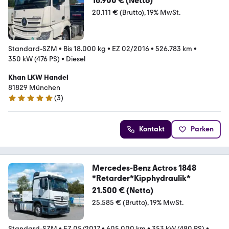
16.900 € (Netto)
20.111 € (Brutto)
19% MwSt.
Standard-SZM
•
Bis 18.000 kg
•
EZ 02/2016
•
526.783 km
•
350 kW (476 PS)
•
Diesel
Khan LKW Handel
81829 München
(
3
)
5 Sterne
Kontakt
Parken
Mercedes-Benz Actros 1848
*Retarder*Kipphydraulik*
21.500 € (Netto)
25.585 € (Brutto)
19% MwSt.
Standard-SZM
•
EZ 05/2017
•
605.000 km
•
353 kW (480 PS)
•