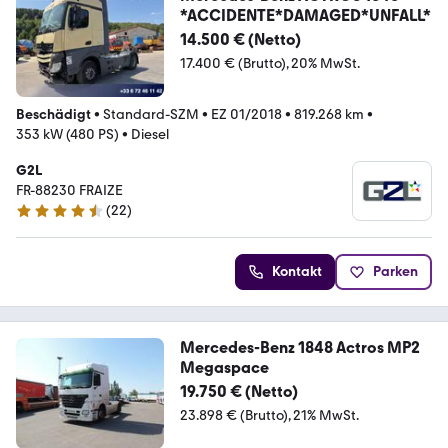
*ACCIDENTE*DAMAGED*UNFALL*
14.500 € (Netto)
17.400 € (Brutto)
20% MwSt.
Beschädigt
•
Standard-SZM
•
EZ 01/2018
•
819.268 km
•
353 kW (480 PS)
•
Diesel
G2L
FR-88230 FRAIZE
(
22
)
4.5 Sterne
Kontakt
Parken
Mercedes-Benz 1848 Actros MP2
Megaspace
19.750 € (Netto)
23.898 € (Brutto)
21% MwSt.