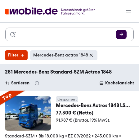
Filter
Mercedes-Benz actros 1848
281 Mercedes-Benz Standard-SZM Actros 1848
Sortieren
Kachelansicht
Top
Gesponsert
Mercedes-Benz Actros 1848 LS
4xSHZ ACC AHK AUT Bel.Sitz
77.300 € (Netto)
KlimaA
91.987 € (Brutto)
19% MwSt.
Standard-SZM
•
Bis 18.000 kg
•
EZ 09/2022
•
243.000 km
•