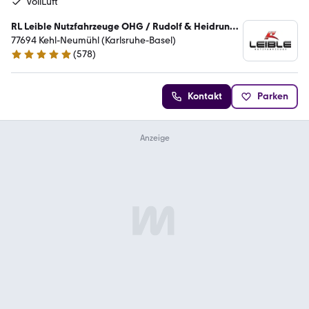
VollLuft
RL Leible Nutzfahrzeuge OHG / Rudolf & Heidrun
Leible
77694 Kehl-Neumühl (Karlsruhe-Basel)
(
578
)
5 Sterne
Kontakt
Parken