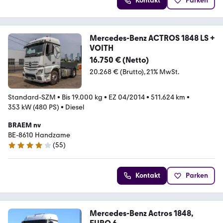
Kontakt
Parken
Mercedes-Benz ACTROS 1848 LS +
VOITH
16.750 € (Netto)
20.268 € (Brutto)
21% MwSt.
Standard-SZM
•
Bis 19.000 kg
•
EZ 04/2014
•
511.624 km
•
353 kW (480 PS)
•
Diesel
BRAEM nv
BE-8610 Handzame
(
55
)
4.2 Sterne
Kontakt
Parken
Mercedes-Benz Actros 1848,