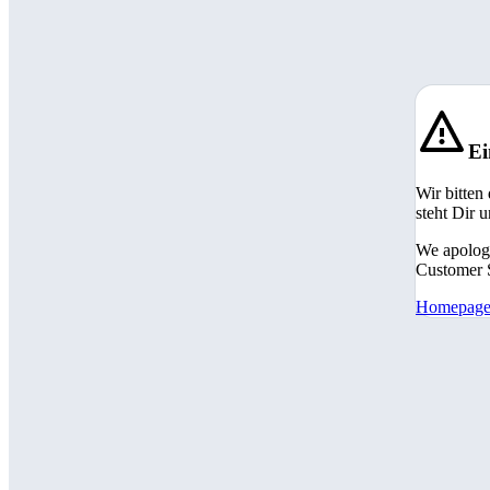
Ei
Wir bitten
steht Dir 
We apologi
Customer S
Homepag