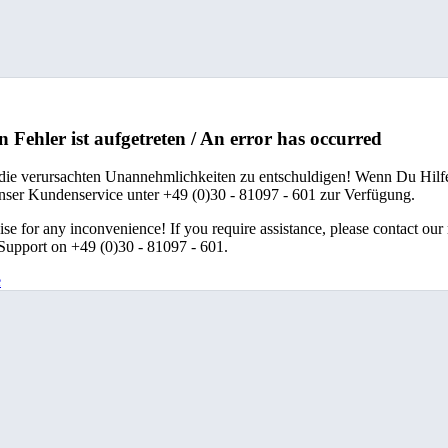
n Fehler ist aufgetreten / An error has occurred
 die verursachten Unannehmlichkeiten zu entschuldigen! Wenn Du Hilfe
unser Kundenservice unter +49 (0)30 - 81097 - 601 zur Verfügung.
se for any inconvenience! If you require assistance, please contact our
upport on +49 (0)30 - 81097 - 601.
e