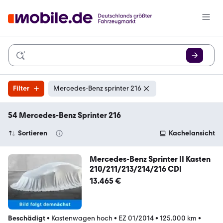
Filter
Mercedes-Benz sprinter 216
54 Mercedes-Benz Sprinter 216
Sortieren
Kachelansicht
Mercedes-Benz Sprinter II Kasten
210/211/213/214/216 CDI
13.465 €
Beschädigt
•
Kastenwagen hoch
•
EZ 01/2014
•
125.000 km
•