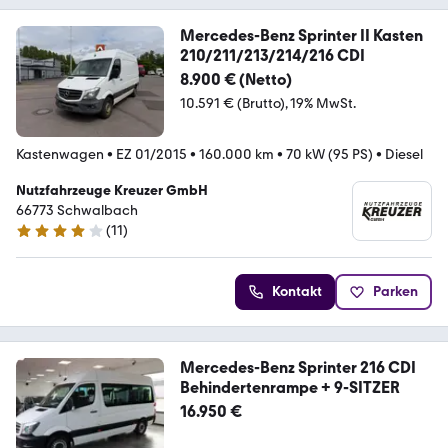
Mercedes-Benz Sprinter II Kasten
210/211/213/214/216 CDI
8.900 € (Netto)
10.591 € (Brutto)
19% MwSt.
Kastenwagen
•
EZ 01/2015
•
160.000 km
•
70 kW (95 PS)
•
Diesel
Nutzfahrzeuge Kreuzer GmbH
66773 Schwalbach
(
11
)
4 Sterne
Kontakt
Parken
Mercedes-Benz Sprinter 216 CDI
Behindertenrampe + 9-SITZER
16.950 €