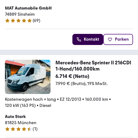
MAT Automobile GmbH
74889 Sinsheim
(
69
)
4.9 Sterne
Kontakt
Parken
Mercedes-Benz Sprinter II 216CDI
1-Hand/160.000km
6.714 € (Netto)
7.990 € (Brutto)
19% MwSt.
Kastenwagen hoch + lang
•
EZ 12/2013
•
160.000 km
•
120 kW (163 PS)
•
Diesel
Auto Stark
81825 München
(
1
)
4.3 Sterne