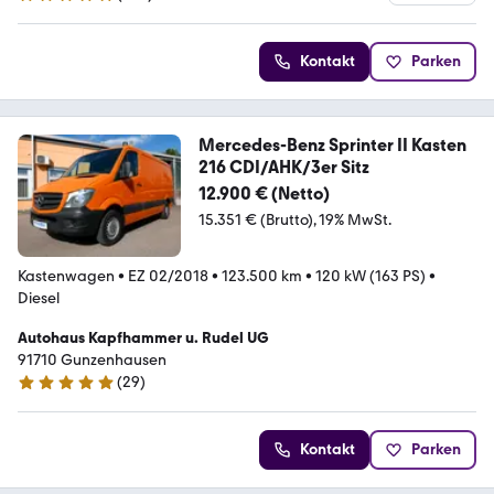
4.9 Sterne
Kontakt
Parken
Mercedes-Benz Sprinter II Kasten
216 CDI/AHK/3er Sitz
12.900 € (Netto)
15.351 € (Brutto)
19% MwSt.
Kastenwagen
•
EZ 02/2018
•
123.500 km
•
120 kW (163 PS)
•
Diesel
Autohaus Kapfhammer u. Rudel UG
91710 Gunzenhausen
(
29
)
5 Sterne
Kontakt
Parken