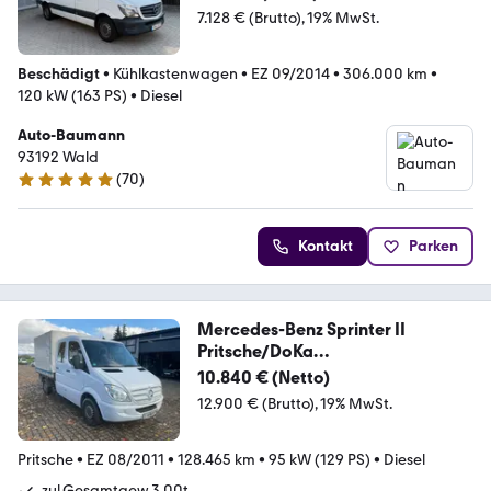
7.128 € (Brutto)
19% MwSt.
Beschädigt
•
Kühlkastenwagen
•
EZ 09/2014
•
306.000 km
•
120 kW (163 PS)
•
Diesel
Auto-Baumann
93192 Wald
(
70
)
4.8 Sterne
Kontakt
Parken
Mercedes-Benz Sprinter II
Pritsche/DoKa
210/211/213/214/216 CD
10.840 € (Netto)
12.900 € (Brutto)
19% MwSt.
Pritsche
•
EZ 08/2011
•
128.465 km
•
95 kW (129 PS)
•
Diesel
zul.Gesamtgew.3,00t