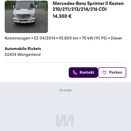
Mercedes-Benz Sprinter II Kasten
210/211/213/214/216 CDI
14.300 €
Kastenwagen
•
EZ 04/2014
•
92.800 km
•
70 kW (95 PS)
•
Diesel
Automobile Rickels
26434 Wangerland
Kontakt
Parken