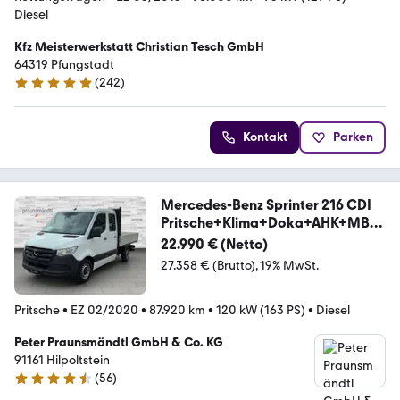
Diesel
Kfz Meisterwerkstatt Christian Tesch GmbH
64319 Pfungstadt
(
242
)
4.8 Sterne
Kontakt
Parken
Mercedes-Benz Sprinter 216 CDI
Pritsche+Klima+Doka+AHK+MBU
X+
22.990 € (Netto)
27.358 € (Brutto)
19% MwSt.
Pritsche
•
EZ 02/2020
•
87.920 km
•
120 kW (163 PS)
•
Diesel
Peter Praunsmändtl GmbH & Co. KG
91161 Hilpoltstein
(
56
)
4.7 Sterne