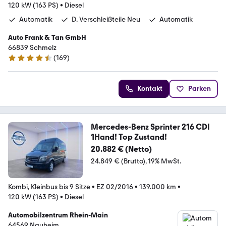
120 kW (163 PS)
•
Diesel
Automatik
D. Verschleißteile Neu
Automatik
Auto Frank & Tan GmbH
66839 Schmelz
(
169
)
4.6 Sterne
Kontakt
Parken
Mercedes-Benz Sprinter 216 CDI
1Hand! Top Zustand!
20.882 € (Netto)
24.849 € (Brutto)
19% MwSt.
Kombi, Kleinbus bis 9 Sitze
•
EZ 02/2016
•
139.000 km
•
120 kW (163 PS)
•
Diesel
Automobilzentrum Rhein-Main
64569 Nauheim