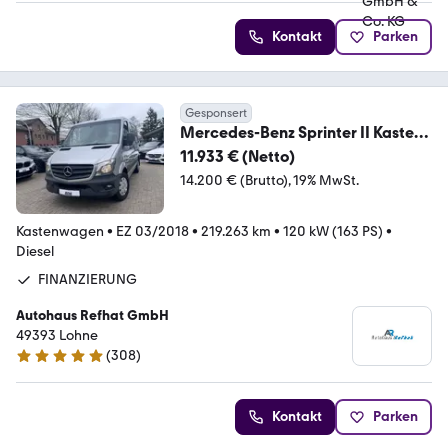
Kontakt
Parken
Gesponsert
Mercedes-Benz Sprinter II Kasten
216
11.933 € (Netto)
CDI*AUTOMATIK*NAVI*KAMERA
14.200 € (Brutto)
19% MwSt.
Kastenwagen
•
EZ 03/2018
•
219.263 km
•
120 kW (163 PS)
•
Diesel
FINANZIERUNG
Autohaus Refhat GmbH
49393 Lohne
(
308
)
4.8 Sterne
Kontakt
Parken