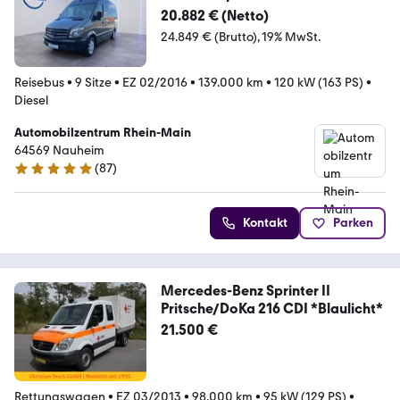
20.882 € (Netto)
24.849 € (Brutto)
19% MwSt.
Reisebus
•
9 Sitze
•
EZ 02/2016
•
139.000 km
•
120 kW (163 PS)
•
Diesel
Automobilzentrum Rhein-Main
64569 Nauheim
(
87
)
4.9 Sterne
Kontakt
Parken
Mercedes-Benz Sprinter II
Pritsche/DoKa 216 CDI *Blaulicht*
21.500 €
Rettungswagen
•
EZ 03/2013
•
98.000 km
•
95 kW (129 PS)
•