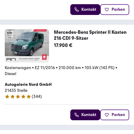
Kontakt
Parken
Mercedes-Benz Sprinter II Kasten
216 CDI 9-Sitzer
17.900 €
Kastenwagen
•
EZ 11/2016
•
210.000 km
•
105 kW (143 PS)
•
Diesel
Autogalerie Nord GmbH
21435 Stelle
(
344
)
4.8 Sterne
Kontakt
Parken