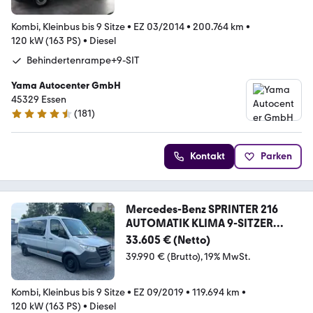
Kombi, Kleinbus bis 9 Sitze
•
EZ 03/2014
•
200.764 km
•
120 kW (163 PS)
•
Diesel
Behindertenrampe+9-SIT
Yama Autocenter GmbH
45329 Essen
(
181
)
4.7 Sterne
Kontakt
Parken
Mercedes-Benz SPRINTER 216
AUTOMATIK KLIMA 9-SITZER
ISOFIX ASR
33.605 € (Netto)
39.990 € (Brutto)
19% MwSt.
Kombi, Kleinbus bis 9 Sitze
•
EZ 09/2019
•
119.694 km
•
120 kW (163 PS)
•
Diesel