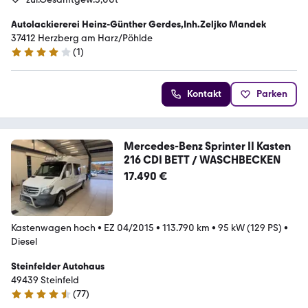
Autolackiererei Heinz-Günther Gerdes,Inh.Zeljko Mandek
37412 Herzberg am Harz/Pöhlde
(
1
)
4 Sterne
Kontakt
Parken
Mercedes-Benz Sprinter II Kasten
216 CDI BETT / WASCHBECKEN
17.490 €
Kastenwagen hoch
•
EZ 04/2015
•
113.790 km
•
95 kW (129 PS)
•
Diesel
Steinfelder Autohaus
49439 Steinfeld
(
77
)
4.3 Sterne