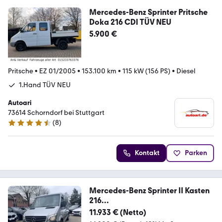
Mercedes-Benz Sprinter Pritsche
Doka 216 CDI TÜV NEU
5.900 €
Pritsche
•
EZ 01/2005
•
153.100 km
•
115 kW (156 PS)
•
Diesel
1.Hand TÜV NEU
Autoari
73614 Schorndorf bei Stuttgart
(
8
)
4.7 Sterne
Kontakt
Parken
Mercedes-Benz Sprinter II Kasten
216
CDI*AUTOMATIK*NAVI*KAMERA
11.933 € (Netto)