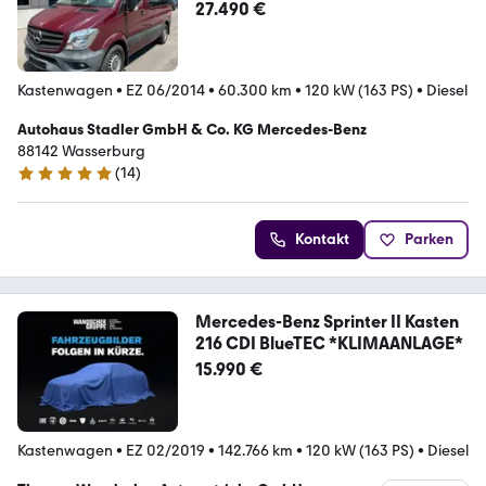
27.490 €
Kastenwagen
•
EZ 06/2014
•
60.300 km
•
120 kW (163 PS)
•
Diesel
Autohaus Stadler GmbH & Co. KG Mercedes-Benz
88142 Wasserburg
(
14
)
5 Sterne
Kontakt
Parken
Mercedes-Benz Sprinter II Kasten
216 CDI BlueTEC *KLIMAANLAGE*
15.990 €
Kastenwagen
•
EZ 02/2019
•
142.766 km
•
120 kW (163 PS)
•
Diesel