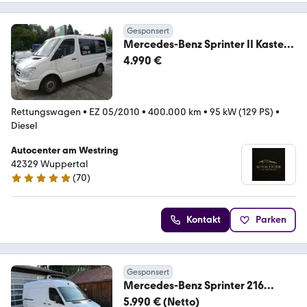
Gesponsert
Mercedes-Benz Sprinter II Kasten
210/211/213/214/216 CDI
4.990 €
Rettungswagen
•
EZ 05/2010
•
400.000 km
•
95 kW (129 PS)
•
Diesel
Autocenter am Westring
42329 Wuppertal
(
70
)
5 Sterne
Kontakt
Parken
Gesponsert
Mercedes-Benz Sprinter 216
Carrier Xarios 350
5.990 € (Netto)