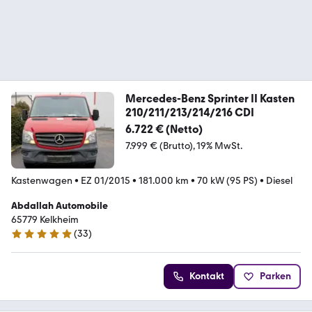
Mercedes-Benz Sprinter II Kasten
210/211/213/214/216 CDI
6.722 € (Netto)
7.999 € (Brutto)
19% MwSt.
Kastenwagen
•
EZ 01/2015
•
181.000 km
•
70 kW (95 PS)
•
Diesel
Abdallah Automobile
65779 Kelkheim
(
33
)
5 Sterne
Kontakt
Parken