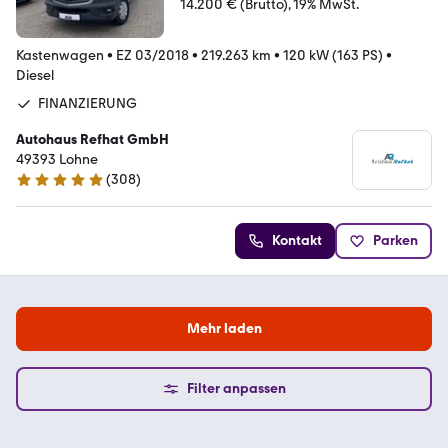
14.200 € (Brutto)
19% MwSt.
Kastenwagen
•
EZ 03/2018
•
219.263 km
•
120 kW (163 PS)
•
Diesel
FINANZIERUNG
Autohaus Refhat GmbH
49393 Lohne
(
308
)
4.8 Sterne
Kontakt
Parken
Mehr laden
Filter anpassen