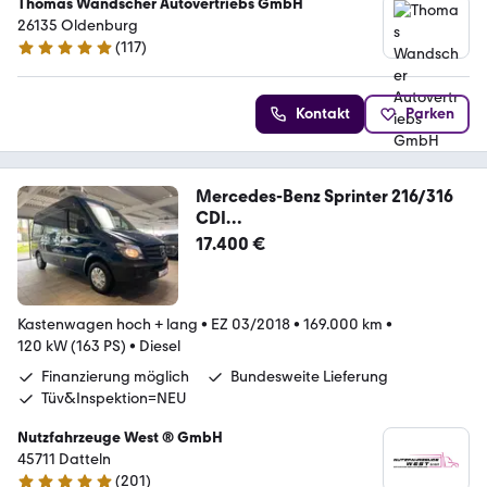
Thomas Wandscher Autovertriebs GmbH
26135 Oldenburg
(
117
)
4.8 Sterne
Kontakt
Parken
Mercedes-Benz Sprinter 216/316
CDI
Hoch+Lang*Garantie*AHK=3.T*
17.400 €
Kastenwagen hoch + lang
•
EZ 03/2018
•
169.000 km
•
120 kW (163 PS)
•
Diesel
Finanzierung möglich
Bundesweite Lieferung
Tüv&Inspektion=NEU
Nutzfahrzeuge West ® GmbH
45711 Datteln
(
201
)