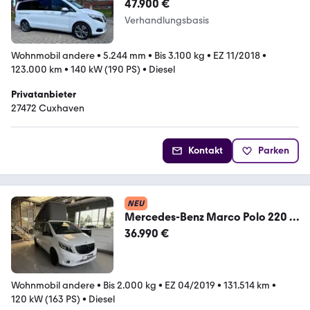
EDITION
47.900 €
Verhandlungsbasis
Wohnmobil andere
•
5.244 mm
•
Bis 3.100 kg
•
EZ 11/2018
•
123.000 km
•
140 kW (190 PS)
•
Diesel
Privatanbieter
27472 Cuxhaven
Kontakt
Parken
NEU
Mercedes-Benz Marco Polo 220 d
ACTIVITY EDITION, AHK, Kamera!
36.990 €
Wohnmobil andere
•
Bis 2.000 kg
•
EZ 04/2019
•
131.514 km
•
120 kW (163 PS)
•
Diesel