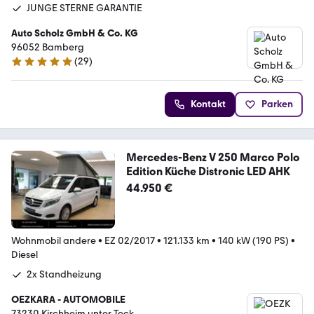
JUNGE STERNE GARANTIE
Auto Scholz GmbH & Co. KG
96052 Bamberg
(
29
)
4.9 Sterne
Kontakt
Parken
Mercedes-Benz V 250 Marco Polo
Edition Küche Distronic LED AHK
44.950 €
Wohnmobil andere
•
EZ 02/2017
•
121.133 km
•
140 kW (190 PS)
•
Diesel
2x Standheizung
OEZKARA - AUTOMOBILE
73230 Kirchheim unter Teck