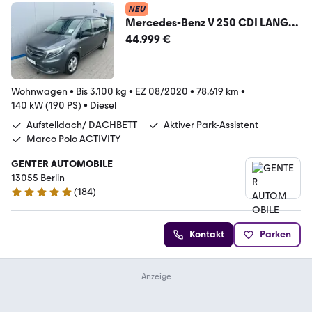
NEU
Mercedes-Benz V 250 CDI LANG
MARCO POLO MARKISE TISCH
44.999 €
NAVI AHK
Wohnwagen
•
Bis 3.100 kg
•
EZ 08/2020
•
78.619 km
•
140 kW (190 PS)
•
Diesel
Aufstelldach/ DACHBETT
Aktiver Park-Assistent
Marco Polo ACTIVITY
GENTER AUTOMOBILE
13055 Berlin
(
184
)
4.9 Sterne
Kontakt
Parken