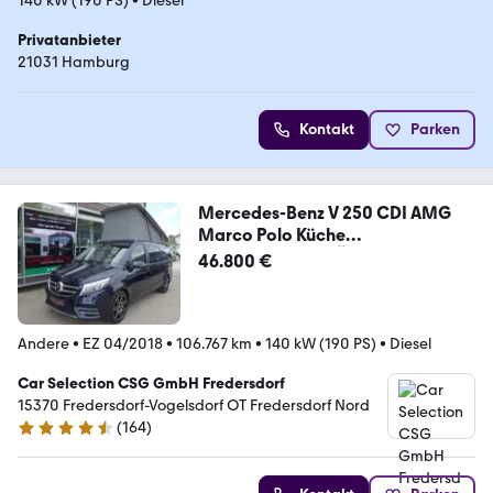
140 kW (190 PS)
•
Diesel
Privatanbieter
21031 Hamburg
Kontakt
Parken
Mercedes-Benz V 250 CDI AMG
Marco Polo Küche
ACC/STDHZG/eTÜR/A
46.800 €
Andere
•
EZ 04/2018
•
106.767 km
•
140 kW (190 PS)
•
Diesel
Car Selection CSG GmbH Fredersdorf
15370 Fredersdorf-Vogelsdorf OT Fredersdorf Nord
(
164
)
4.6 Sterne