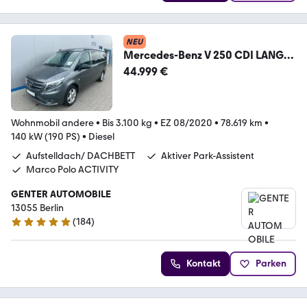
NEU
Mercedes-Benz V 250 CDI LANG
MARCO POLO TISCH MARKISE
44.999 €
NAVI AHK
Wohnmobil andere
•
Bis 3.100 kg
•
EZ 08/2020
•
78.619 km
•
140 kW (190 PS)
•
Diesel
Aufstelldach/ DACHBETT
Aktiver Park-Assistent
Marco Polo ACTIVITY
GENTER AUTOMOBILE
13055 Berlin
(
184
)
4.9 Sterne
Kontakt
Parken