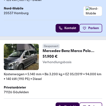
Nord-Mobile
20537 Hamburg
Kontakt
Parken
Gesponsert
Mercedes-Benz Marco Polo
Horizon V250d AMG Line
51.900 €
Vollausstatt
Verhandlungsbasis
Kastenwagen
•
5.140 mm
•
Bis 3.200 kg
•
EZ 05/2019
•
94.000 km
•
140 kW (190 PS)
•
Diesel
Privatanbieter
71126 Gäufelden