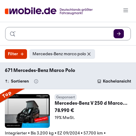
Filter
Mercedes-Benz marco polo
671 Mercedes-Benz Marco Polo
Sortieren
Kachelansicht
Top
Gesponsert
Mercedes-Benz V 250 d Marco
Polo Allrad neues Modell Easy-Up
78.990 €
19% MwSt.
Integrierter
•
Bis 3.200 kg
•
EZ 09/2024
•
57.700 km
•