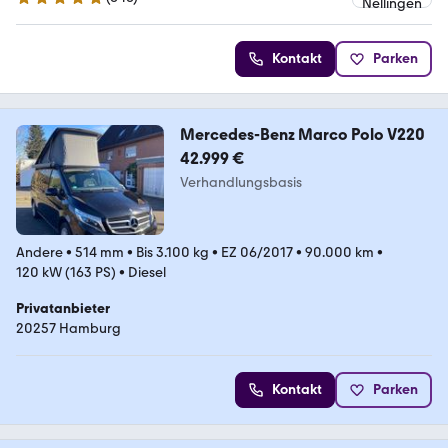
4.8 Sterne
Kontakt
Parken
Mercedes-Benz Marco Polo V220
42.999 €
Verhandlungsbasis
Andere
•
514 mm
•
Bis 3.100 kg
•
EZ 06/2017
•
90.000 km
•
120 kW (163 PS)
•
Diesel
Privatanbieter
20257 Hamburg
Kontakt
Parken