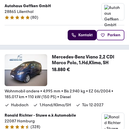
Autohaus Geffken GmbH
28865 Lilienthal
(
80
)
4.8 Sterne
Kontakt
Parken
Mercedes-Benz Viano 2,2 CDI
Marco Polo, 1.Hd,Klima, SH
18.880 €
Wohnmobil andere
•
4.995 mm
•
Bis 2.940 kg
•
EZ 06/2004
•
185.017 km
•
110 kW (150 PS)
•
Diesel
Hubdach
1.Hand/Klima/SH
Tüv 12-2027
Ronald Richter - Stuwe e.k Automobile
22087 Hamburg
(
328
)