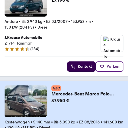
27.990 €
Andere
•
Bis 2.940 kg
•
EZ 03/2007
•
133.952 km
•
150 kW (204 PS)
•
Diesel
J.Krause Automobile
21714 Hammah
(
184
)
4.7 Sterne
Kontakt
Parken
NEU
Mercedes-Benz Marco Polo
Westfalia Activity Navi Kamera
37.950 €
AHK.
Kastenwagen
•
5.140 mm
•
Bis 3.050 kg
•
EZ 08/2016
•
141.600 km
•
120 kW (163 PS)
•
Diesel