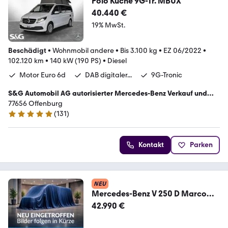
Polo Küche 9G-Tr. MBUX
40.440 €
19% MwSt.
Beschädigt
•
Wohnmobil andere
•
Bis 3.100 kg
•
EZ 06/2022
•
102.120 km
•
140 kW (190 PS)
•
Diesel
Motor Euro 6d
DAB digitaler...
9G-Tronic
S&G Automobil AG autorisierter Mercedes-Benz Verkauf und
Service
77656 Offenburg
(
131
)
4.8 Sterne
Kontakt
Parken
NEU
Mercedes-Benz V 250 D Marco
Polo
42.990 €
Aut./Aufstelldach/SD/Navi/PDC