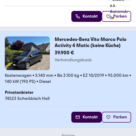
4.6 Sterne
Kontakt
Parken
Mercedes-Benz Vito Marco Polo
Activity 4 Matic (keine Küche)
39.900 €
Verhandlungsbasis
Kastenwagen
•
5.140 mm
•
Bis 3.100 kg
•
EZ 10/2019
•
95.000 km
•
140 kW (190 PS)
•
Diesel
Privatanbieter
74523 Schwäbisch Hall
Kontakt
Parken