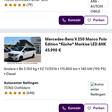
(
79
)
4.8 Sterne
Kontakt
Parken
Mercedes-Benz V 250 Marco Polo
Edition *Küche* Markise LED AHK
45.990 €
Andere
•
Bis 3.100 kg
•
EZ 11/2016
•
115.800 km
•
140 kW (190 PS)
•
Diesel
Autocenter Nellingen
73760 Ostfildern
(
646
)
4.8 Sterne
Kontakt
Parken