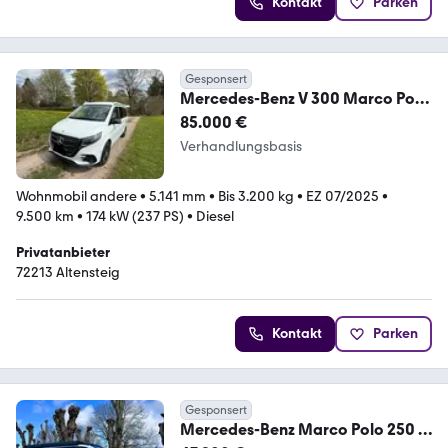
Kontakt
Parken
Gesponsert
Mercedes-Benz V 300 Marco Polo
d . lang Marco Polo Edition AMG
85.000 €
Verhandlungsbasis
Wohnmobil andere
•
5.141 mm
•
Bis 3.200 kg
•
EZ 07/2025
•
9.500 km
•
174 kW (237 PS)
•
Diesel
Privatanbieter
72213 Altensteig
Kontakt
Parken
Gesponsert
Mercedes-Benz Marco Polo 250 d