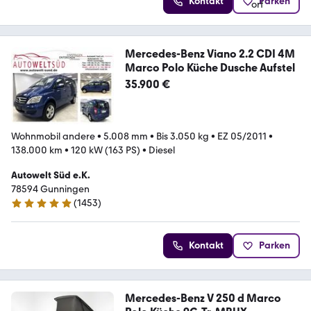
Kontakt
Parken
Mercedes-Benz Viano 2.2 CDI 4M
Marco Polo Küche Dusche Aufstel
35.900 €
Wohnmobil andere
•
5.008 mm
•
Bis 3.050 kg
•
EZ 05/2011
•
138.000 km
•
120 kW (163 PS)
•
Diesel
Autowelt Süd e.K.
78594 Gunningen
(
1453
)
4.9 Sterne
Kontakt
Parken
Mercedes-Benz V 250 d Marco