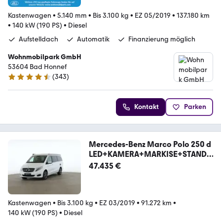
Kastenwagen
•
5.140 mm
•
Bis 3.100 kg
•
EZ 05/2019
•
137.180 km
•
140 kW (190 PS)
•
Diesel
Aufstelldach
Automatik
Finanzierung möglich
Wohnmobilpark GmbH
53604 Bad Honnef
(
343
)
4.3 Sterne
Kontakt
Parken
Mercedes-Benz Marco Polo 250 d
LED+KAMERA+MARKISE+STANDH
+NAVI+
47.435 €
Kastenwagen
•
Bis 3.100 kg
•
EZ 03/2019
•
91.272 km
•
140 kW (190 PS)
•
Diesel