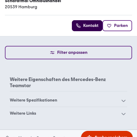
Scharafmal Omnibushandel
20539 Hamburg
Kontakt
Parken
Filter anpassen
Weitere Eigenschaften des
Mercedes-Benz
Teamstar
Weitere Spezifikationen
Mercedes-Benz 1017
Mercedes-Benz 108 cdi
Weitere Links
Mercedes-Benz 111 mixto
Mercedes-Benz 1113
Mercedes Benz Kipper
Mercedes Benz Kipper
Mercedes-Benz 1114
Mercedes-Benz 1117
6x6
Atego