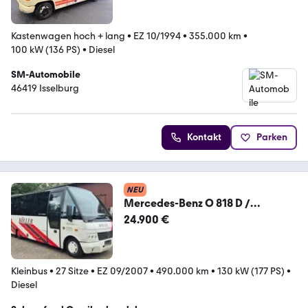
Kastenwagen hoch + lang
•
EZ 10/1994
•
355.000 km
•
100 kW (136 PS)
•
Diesel
SM-Automobile
46419 Isselburg
Kontakt
Parken
NEU
Mercedes-Benz O 818 D /
Teamstar Auwärter Aufbau
24.900 €
Kleinbus
•
27 Sitze
•
EZ 09/2007
•
490.000 km
•
130 kW (177 PS)
•
Diesel