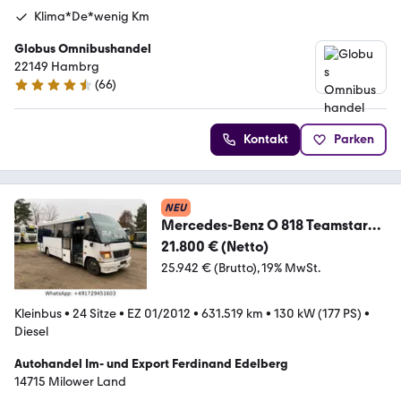
Klima*De*wenig Km
Globus Omnibushandel
22149 Hambrg
(
66
)
4.4 Sterne
Kontakt
Parken
NEU
Mercedes-Benz O 818 Teamstar
24 Sitze / 13 Stehplätze City
21.800 € (Netto)
25.942 € (Brutto)
19% MwSt.
Kleinbus
•
24 Sitze
•
EZ 01/2012
•
631.519 km
•
130 kW (177 PS)
•
Diesel
Autohandel Im- und Export Ferdinand Edelberg
14715 Milower Land