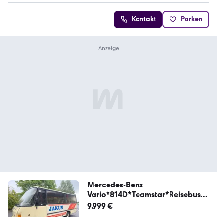
Kontakt
Parken
Mercedes-Benz
Vario*814D*Teamstar*Reisebus*2
1 Sitzer*Maxi-XXL*
9.999 €