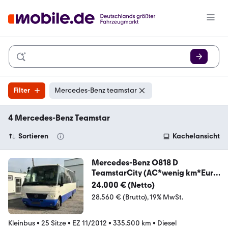
Filter
Mercedes-Benz teamstar
4 Mercedes-Benz Teamstar
Sortieren
Kachelansicht
Mercedes-Benz O818 D
TeamstarCity (AC*wenig km*Euro
5) Rapido
24.000 € (Netto)
28.560 € (Brutto)
19% MwSt.
Kleinbus
•
25 Sitze
•
EZ 11/2012
•
335.500 km
•
Diesel