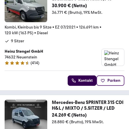
30.900 € (Netto)
36.771 € (Brutto)
19% MwSt.
Kombi, Kleinbus bis 9 Sitze
•
EZ 07/2021
•
126.691 km
•
120 kW (163 PS)
•
Diesel
9 Sitzer
Heinz Stengel GmbH
74632 Neuenstein
(
414
)
4.7 Sterne
Kontakt
Parken
Mercedes-Benz SPRINTER 315 CDI
H&L / MIXTO / 5.SITZER / LED
24.269 € (Netto)
28.880 € (Brutto)
19% MwSt.