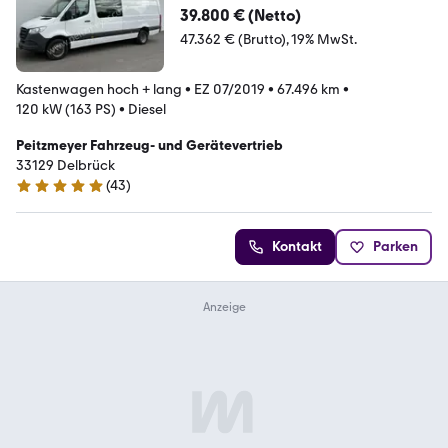
39.800 € (Netto)
47.362 € (Brutto)
19% MwSt.
Kastenwagen hoch + lang
•
EZ 07/2019
•
67.496 km
•
120 kW (163 PS)
•
Diesel
Peitzmeyer Fahrzeug- und Gerätevertrieb
33129 Delbrück
(
43
)
5 Sterne
Kontakt
Parken