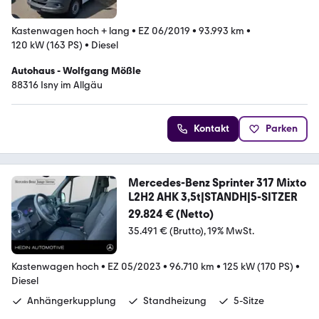
Kastenwagen hoch + lang
•
EZ 06/2019
•
93.993 km
•
120 kW (163 PS)
•
Diesel
Autohaus - Wolfgang Mößle
88316 Isny im Allgäu
Kontakt
Parken
Mercedes-Benz Sprinter 317 Mixto
L2H2 AHK 3,5t|STANDH|5-SITZER
29.824 € (Netto)
35.491 € (Brutto)
19% MwSt.
Kastenwagen hoch
•
EZ 05/2023
•
96.710 km
•
125 kW (170 PS)
•
Diesel
Anhängerkupplung
Standheizung
5-Sitze