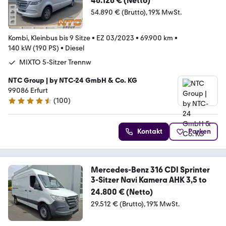
46.126 € (Netto)
Sitzer*LKW*LED*KAM*1Hd
54.890 € (Brutto)
19% MwSt.
Kombi, Kleinbus bis 9 Sitze
•
EZ 03/2023
•
69.900 km
•
140 kW (190 PS)
•
Diesel
MIXTO 5-Sitzer Trennw
NTC Group | by NTC-24 GmbH & Co. KG
99086 Erfurt
(
100
)
4.7 Sterne
Kontakt
Parken
Mercedes-Benz 316 CDI Sprinter
3-Sitzer Navi Kamera AHK 3,5 to
24.800 € (Netto)
29.512 € (Brutto)
19% MwSt.