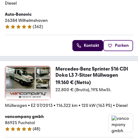
Diesel
Auto-Bonovic
26384 Wilhelmshaven
(
362
)
5 Sterne
Kontakt
Parken
Mercedes-Benz Sprinter 516 CDI
Doka L3 7-Sitzer Müllwagen
19.160 € (Netto)
22.800 € (Brutto)
19% MwSt.
Müllwagen
•
EZ 07/2013
•
116.322 km
•
120 kW (163 PS)
•
Diesel
vancompany gmbh
86925 Fuchstal
(
48
)
5 Sterne