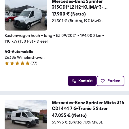
Mercedes-Benz Sprinter
315CDI*L2 H2*KLIMA*3-
SITZER*3.5T AHK
17.900 € (Netto)
21.301 € (Brutto)
19% MwSt.
Kastenwagen hoch + lang
•
EZ 09/2021
•
194.000 km
•
110 kW (150 PS)
•
Diesel
AG-Automobile
26386 Wilhelmshaven
(
77
)
5 Sterne
Kontakt
Parken
Mercedes-Benz Sprinter Mixto 316
CDI 4x4 7 G-Tronic 5 Sitzer
47.055 € (Netto)
55.995 € (Brutto)
19% MwSt.