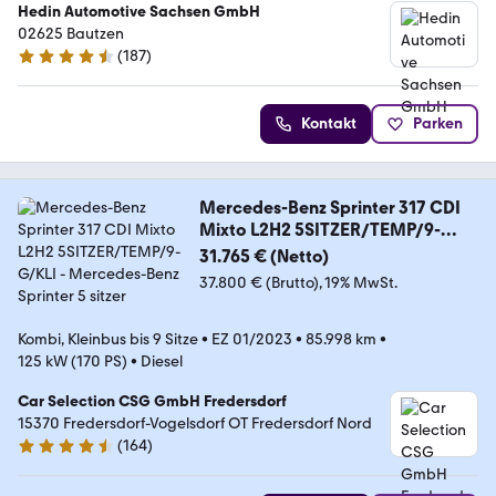
Hedin Automotive Sachsen GmbH
02625 Bautzen
(
187
)
4.5 Sterne
Kontakt
Parken
Mercedes-Benz Sprinter 317 CDI
Mixto L2H2 5SITZER/TEMP/9-
G/KLI
31.765 € (Netto)
37.800 € (Brutto)
19% MwSt.
Kombi, Kleinbus bis 9 Sitze
•
EZ 01/2023
•
85.998 km
•
125 kW (170 PS)
•
Diesel
Car Selection CSG GmbH Fredersdorf
15370 Fredersdorf-Vogelsdorf OT Fredersdorf Nord
(
164
)
4.6 Sterne