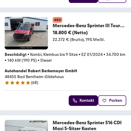
NEU
Mercedes-Benz Sprinter III Tourer
319 CDI 9-Sitzer AHK. 3.5 t
18.800 € (Netto)
22.372 € (Brutto)
19% MwSt.
Beschädigt
•
Kombi, Kleinbus bis 9 Sitze
•
EZ 01/2024
•
34.700 km
•
140 kW (190 PS)
•
Diesel
Autohandel Robert Berkemeyer GmbH
48455 Bad Bentheim-Gildehaus
(
68
)
4.8 Sterne
Kontakt
Parken
Mercedes-Benz Sprinter 516 CDI
Maxi 5-Sitzer Kasten