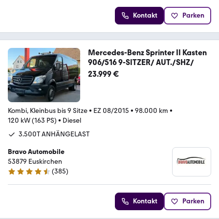
Kontakt
Parken
Mercedes-Benz Sprinter II Kasten
906/516 9-SITZER/ AUT./SHZ/
23.999 €
Kombi, Kleinbus bis 9 Sitze
•
EZ 08/2015
•
98.000 km
•
120 kW (163 PS)
•
Diesel
3.500T ANHÄNGELAST
Bravo Automobile
53879 Euskirchen
(
385
)
4.7 Sterne
Kontakt
Parken