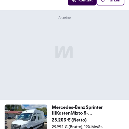
Kontakt
Parken
Mercedes-Benz Sprinter
IIIKastenMixto 5-
Sitzer311/314/316 CDI
25.203 € (Netto)
29.992 € (Brutto)
19% MwSt.