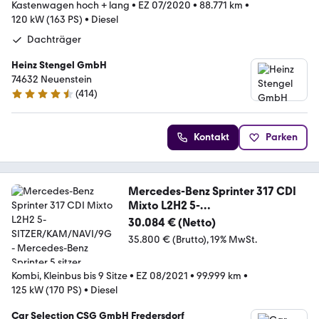
Kastenwagen hoch + lang
•
EZ 07/2020
•
88.771 km
•
120 kW (163 PS)
•
Diesel
Dachträger
Heinz Stengel GmbH
74632 Neuenstein
(
414
)
4.7 Sterne
Kontakt
Parken
Mercedes-Benz Sprinter 317 CDI
Mixto L2H2 5-
SITZER/KAM/NAVI/9G
30.084 € (Netto)
35.800 € (Brutto)
19% MwSt.
Kombi, Kleinbus bis 9 Sitze
•
EZ 08/2021
•
99.999 km
•
125 kW (170 PS)
•
Diesel
Car Selection CSG GmbH Fredersdorf