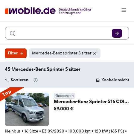
Filter
Mercedes-Benz sprinter 5 sitzer
45 Mercedes-Benz Sprinter 5 sitzer
Sortieren
Kachelansicht
Top
Gesponsert
Mercedes-Benz Sprinter 516 CDI
MAXI 16 Sitzer Grosse Klima Top
59.000 €
Kleinbus
•
16 Sitze
•
EZ 09/2020
•
100.000 km
•
120 kW (163 PS)
•