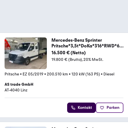
Mercedes-Benz Sprinter
Pritsche*3,5t*DoKa*316*RWD*6
Sitzer
16.500 € (Netto)
19.800 € (Brutto)
20% MwSt.
Pritsche
•
EZ 05/2019
•
200.510 km
•
120 kW (163 PS)
•
Diesel
AS trade GmbH
AT-4040 Linz
Kontakt
Parken