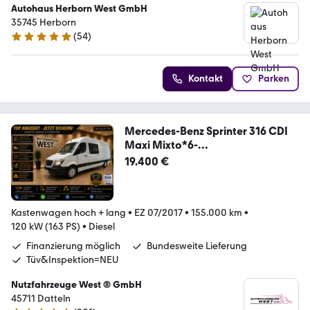
Autohaus Herborn West GmbH
35745 Herborn
(
54
)
4.8 Sterne
Kontakt
Parken
Mercedes-Benz Sprinter 316 CDI
Maxi Mixto*6-
Sitzer*AHK=3.500Kg
19.400 €
Kastenwagen hoch + lang
•
EZ 07/2017
•
155.000 km
•
120 kW (163 PS)
•
Diesel
Finanzierung möglich
Bundesweite Lieferung
Tüv&Inspektion=NEU
Nutzfahrzeuge West ® GmbH
45711 Datteln