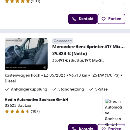
(
201
)
4.9 Sterne
Kontakt
Parken
Gesponsert
Mercedes-Benz Sprinter 317 Mixto
L2H2 AHK 3,5t|STANDH|5-SITZER
29.824 € (Netto)
35.491 € (Brutto)
19% MwSt.
Kastenwagen hoch
•
EZ 05/2023
•
96.710 km
•
125 kW (170 PS)
•
Diesel
Anhängerkupplung
Standheizung
5-Sitze
Hedin Automotive Sachsen GmbH
02625 Bautzen
(
187
)
4.5 Sterne
Kontakt
Parken