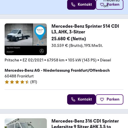
Kontakt
Parken
Mercedes-Benz Sprinter 514 CDI
L3, AHK, 3-Sitzer
25.680 € (Netto)
30.559 € (Brutto)
19% MwSt.
Pritsche
•
EZ 02/2021
•
67.958 km
•
105 kW (143 PS)
•
Diesel
Mercedes-Benz AG - Niederlassung Frankfurt/Offenbach
60488 Frankfurt
(
81
)
4.7 Sterne
Kontakt
Parken
Mercedes-Benz 316 CDI Sprinter
Ledersitze 9 Sitzer AHK 3,5 to