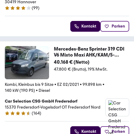
30419 Hannover
(
99
)
3.8 Sterne
Kontakt
Parken
Mercedes-Benz Sprinter 319 CDI
V6 Mixto Maxi AHK/KAM/5-
SITZER
40.168 € (Netto)
47.800 € (Brutto)
19% MwSt.
Kombi, Kleinbus bis 9 Sitze
•
EZ 02/2021
•
99.898 km
•
140 kW (190 PS)
•
Diesel
Car Selection CSG GmbH Fredersdorf
15370 Fredersdorf-Vogelsdorf OT Fredersdorf Nord
(
164
)
4.6 Sterne
Kontakt
Parken