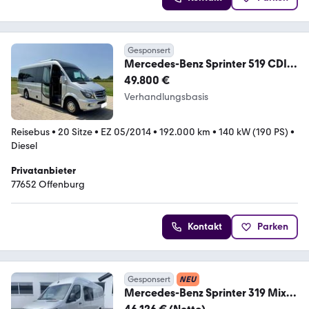
Gesponsert
Mercedes-Benz Sprinter 519 CDI
20Sitzer Reisebus Klima TV Auto
49.800 €
Verhandlungsbasis
Reisebus
•
20 Sitze
•
EZ 05/2014
•
192.000 km
•
140 kW (190 PS)
•
Diesel
Privatanbieter
77652 Offenburg
Kontakt
Parken
Gesponsert
NEU
Mercedes-Benz Sprinter 319 Mixto
L3H2*5-