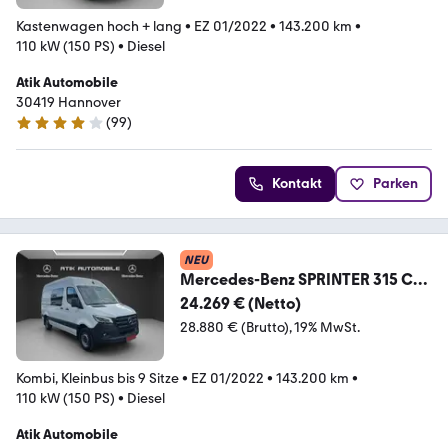
Kastenwagen hoch + lang
•
EZ 01/2022
•
143.200 km
•
110 kW (150 PS)
•
Diesel
Atik Automobile
30419 Hannover
(
99
)
3.8 Sterne
Kontakt
Parken
NEU
Mercedes-Benz SPRINTER 315 CDI
H&L / MIXTO / 5.SITZER / LED
24.269 € (Netto)
28.880 € (Brutto)
19% MwSt.
Kombi, Kleinbus bis 9 Sitze
•
EZ 01/2022
•
143.200 km
•
110 kW (150 PS)
•
Diesel
Atik Automobile