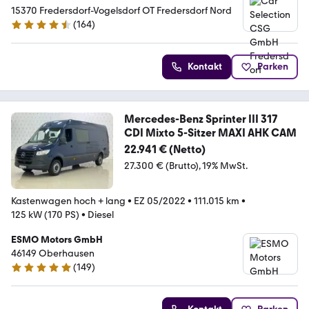
15370 Fredersdorf-Vogelsdorf OT Fredersdorf Nord
(
164
)
4.6 Sterne
Kontakt
Parken
Mercedes-Benz Sprinter III 317
CDI Mixto 5-Sitzer MAXI AHK CAM
22.941 € (Netto)
27.300 € (Brutto)
19% MwSt.
Kastenwagen hoch + lang
•
EZ 05/2022
•
111.015 km
•
125 kW (170 PS)
•
Diesel
ESMO Motors GmbH
46149 Oberhausen
(
149
)
4.9 Sterne