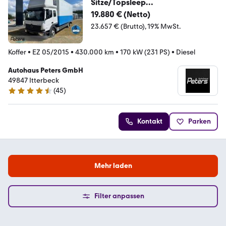
Sitze/Topsleep
/Aut/AHK/Klima/Stdhzg
19.880 € (Netto)
23.657 € (Brutto)
19% MwSt.
Koffer
•
EZ 05/2015
•
430.000 km
•
170 kW (231 PS)
•
Diesel
Autohaus Peters GmbH
49847 Itterbeck
(
45
)
4.5 Sterne
Kontakt
Parken
Mehr laden
Filter anpassen