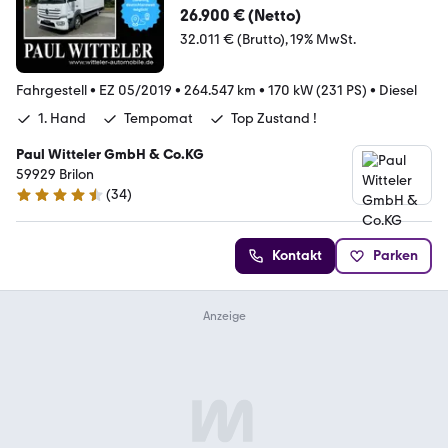
26.900 € (Netto)
32.011 € (Brutto)
19% MwSt.
Fahrgestell
•
EZ 05/2019
•
264.547 km
•
170 kW (231 PS)
•
Diesel
1. Hand
Tempomat
Top Zustand !
Paul Witteler GmbH & Co.KG
59929 Brilon
(
34
)
4.6 Sterne
Kontakt
Parken