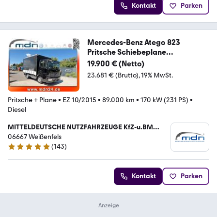
Kontakt
Parken
Mercedes-Benz Atego 823
Pritsche Schiebeplane
+Edschaverdeck
19.900 € (Netto)
23.681 € (Brutto)
19% MwSt.
Pritsche + Plane
•
EZ 10/2015
•
89.000 km
•
170 kW (231 PS)
•
Diesel
MITTELDEUTSCHE NUTZFAHRZEUGE KfZ-u.BM
Handel Frank Freiberg
06667 Weißenfels
(
143
)
4.8 Sterne
Kontakt
Parken