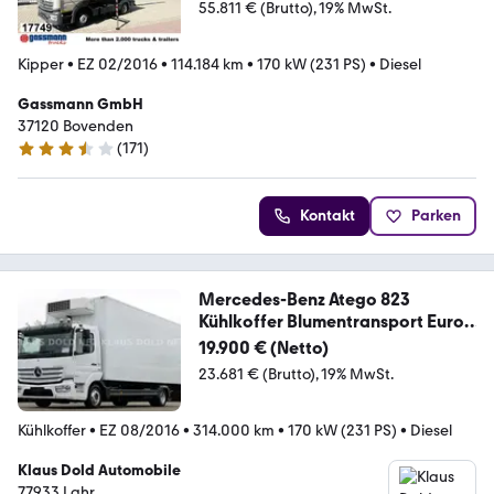
55.811 € (Brutto)
19% MwSt.
Kipper
•
EZ 02/2016
•
114.184 km
•
170 kW (231 PS)
•
Diesel
Gassmann GmbH
37120 Bovenden
(
171
)
3.7 Sterne
Kontakt
Parken
Mercedes-Benz Atego 823
Kühlkoffer Blumentransport Euro
6
19.900 € (Netto)
23.681 € (Brutto)
19% MwSt.
Kühlkoffer
•
EZ 08/2016
•
314.000 km
•
170 kW (231 PS)
•
Diesel
Klaus Dold Automobile
77933 Lahr