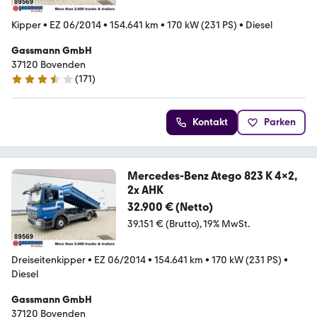
Kipper
•
EZ 06/2014
•
154.641 km
•
170 kW (231 PS)
•
Diesel
Gassmann GmbH
37120 Bovenden
(
171
)
3.7 Sterne
Kontakt
Parken
Mercedes-Benz Atego 823 K 4x2,
2x AHK
32.900 € (Netto)
39.151 € (Brutto)
19% MwSt.
Dreiseitenkipper
•
EZ 06/2014
•
154.641 km
•
170 kW (231 PS)
•
Diesel
Gassmann GmbH
37120 Bovenden