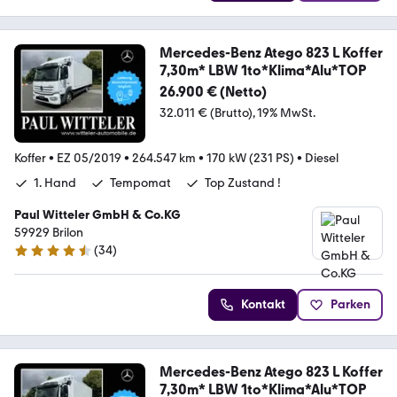
Mercedes-Benz Atego 823 L Koffer
7,30m* LBW 1to*Klima*Alu*TOP
26.900 € (Netto)
32.011 € (Brutto)
19% MwSt.
Koffer
•
EZ 05/2019
•
264.547 km
•
170 kW (231 PS)
•
Diesel
1. Hand
Tempomat
Top Zustand !
Paul Witteler GmbH & Co.KG
59929 Brilon
(
34
)
4.6 Sterne
Kontakt
Parken
Mercedes-Benz Atego 823 L Koffer
7,30m* LBW 1to*Klima*Alu*TOP