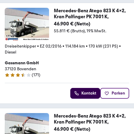
Mercedes-Benz Atego 823 K 4x2,
Kran Palfinger PK 7001 K,
46.900 € (Netto)
55.811 € (Brutto)
19% MwSt.
Dreiseitenkipper
•
EZ 02/2016
•
114.184 km
•
170 kW (231 PS)
•
Diesel
Gassmann GmbH
37120 Bovenden
(
171
)
3.7 Sterne
Kontakt
Parken
Mercedes-Benz Atego 823 K 4x2,
Kran Palfinger PK 7001 K,
46.900 € (Netto)