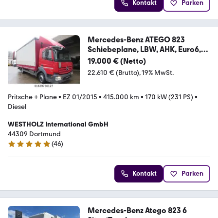
Kontakt
Parken
Mercedes-Benz ATEGO 823
Schiebeplane, LBW, AHK, Euro6,
6.10m P
19.000 € (Netto)
22.610 € (Brutto)
19% MwSt.
Pritsche + Plane
•
EZ 01/2015
•
415.000 km
•
170 kW (231 PS)
•
Diesel
WESTHOLZ International GmbH
44309 Dortmund
(
46
)
5 Sterne
Kontakt
Parken
Mercedes-Benz Atego 823 6