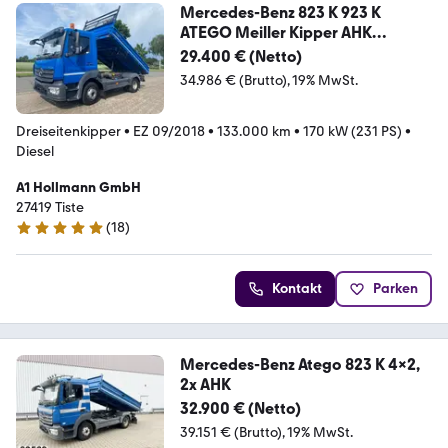
Mercedes-Benz 823 K 923 K
ATEGO Meiller Kipper AHK
Schalter
29.400 € (Netto)
34.986 € (Brutto)
19% MwSt.
Dreiseitenkipper
•
EZ 09/2018
•
133.000 km
•
170 kW (231 PS)
•
Diesel
A1 Hollmann GmbH
27419 Tiste
(
18
)
5 Sterne
Kontakt
Parken
Mercedes-Benz Atego 823 K 4x2,
2x AHK
32.900 € (Netto)
39.151 € (Brutto)
19% MwSt.