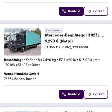
Kontakt
Parken
Gesponsert
Mercedes-Benz Atego III 823L,
Euro-6, LBW
9.290 € (Netto)
11.055 € (Brutto)
19% MwSt.
Beschädigt
•
Koffer
•
Bis 7.490 kg
•
EZ 11/2016
•
513.000 km
•
170 kW (231 PS)
•
Diesel
Venta Handels GmbH
76534 Baden-Baden
Kontakt
Parken