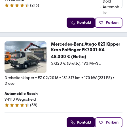
(
213
)
4.5 Sterne
Kontakt
Parken
Mercedes-Benz Atego 823 Kipper
Kran Palfinger PK7001-KA
48.000 € (Netto)
57.120 € (Brutto)
19% MwSt.
Dreiseitenkipper
•
EZ 02/2016
•
131.817 km
•
170 kW (231 PS)
•
Diesel
Automobile Resch
94110 Wegscheid
(
38
)
4.7 Sterne
Kontakt
Parken