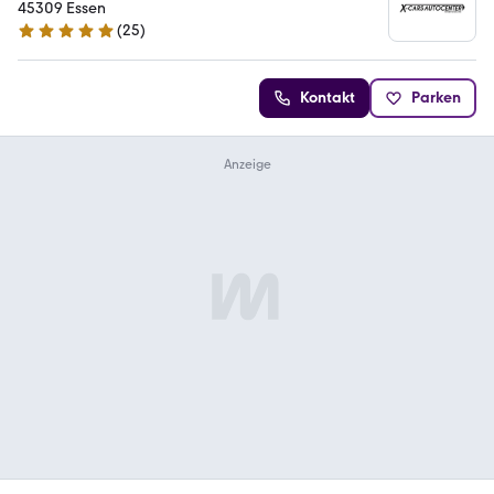
45309 Essen
(
25
)
5 Sterne
Kontakt
Parken