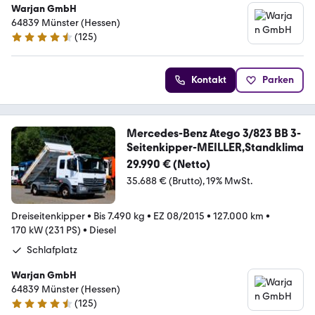
Warjan GmbH
64839 Münster (Hessen)
(
125
)
4.7 Sterne
Kontakt
Parken
Mercedes-Benz Atego 3/823 BB 3-
Seitenkipper-MEILLER,Standklima
29.990 € (Netto)
35.688 € (Brutto)
19% MwSt.
Dreiseitenkipper
•
Bis 7.490 kg
•
EZ 08/2015
•
127.000 km
•
170 kW (231 PS)
•
Diesel
Schlafplatz
Warjan GmbH
64839 Münster (Hessen)
(
125
)
4.7 Sterne