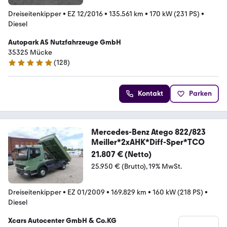
Dreiseitenkipper
•
EZ 12/2016
•
135.561 km
•
170 kW (231 PS)
•
Diesel
Autopark A5 Nutzfahrzeuge GmbH
35325 Mücke
(
128
)
5 Sterne
Kontakt
Parken
Mercedes-Benz Atego 822/823
Meiller*2xAHK*Diff-Sper*TCO
21.807 € (Netto)
25.950 € (Brutto)
19% MwSt.
Dreiseitenkipper
•
EZ 01/2009
•
169.829 km
•
160 kW (218 PS)
•
Diesel
Xcars Autocenter GmbH & Co.KG