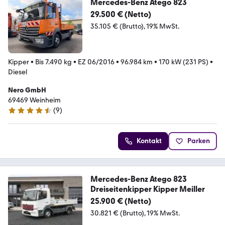
Mercedes-Benz Atego 823
29.500 € (Netto)
35.105 € (Brutto)
19% MwSt.
Kipper
•
Bis 7.490 kg
•
EZ 06/2016
•
96.984 km
•
170 kW (231 PS)
•
Diesel
Nero GmbH
69469 Weinheim
(
9
)
4.3 Sterne
Kontakt
Parken
Mercedes-Benz Atego 823
Dreiseitenkipper Kipper Meiller
25.900 € (Netto)
30.821 € (Brutto)
19% MwSt.