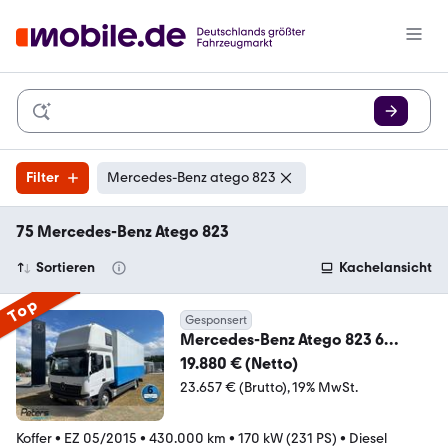
Filter
Mercedes-Benz atego 823
75 Mercedes-Benz Atego 823
Sortieren
Kachelansicht
Top
Gesponsert
Mercedes-Benz Atego 823 6
Sitze/Topsleep
19.880 € (Netto)
/Aut/AHK/Klima/Stdhzg
23.657 € (Brutto)
19% MwSt.
Koffer
•
EZ 05/2015
•
430.000 km
•
170 kW (231 PS)
•
Diesel