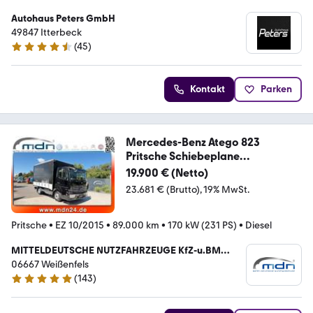
Autohaus Peters GmbH
49847 Itterbeck
(
45
)
4.5 Sterne
Kontakt
Parken
Mercedes-Benz Atego 823
Pritsche Schiebeplane
+Edschaverdeck
19.900 € (Netto)
23.681 € (Brutto)
19% MwSt.
Pritsche
•
EZ 10/2015
•
89.000 km
•
170 kW (231 PS)
•
Diesel
MITTELDEUTSCHE NUTZFAHRZEUGE KfZ-u.BM
Handel Frank Freiberg
06667 Weißenfels
(
143
)
4.8 Sterne