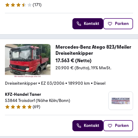
(
171
)
3.7 Sterne
Kontakt
Parken
Mercedes-Benz Atego 823/Meiler
Dreiseitenkipper
17.563 € (Netto)
20.900 € (Brutto)
19% MwSt.
Dreiseitenkipper
•
EZ 03/2006
•
189.900 km
•
Diesel
KFZ-Handel Taner
53844 Troisdorf (Nähe Köln/Bonn)
(
69
)
4.8 Sterne
Kontakt
Parken