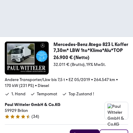
Mercedes-Benz Atego 823 L Koffer
7,30m* LBW 1to*Klima*Alu*TOP
26.900 € (Netto)
32.011 € (Brutto)
19% MwSt.
Andere Transporter/Lkw bis 7,5 t
•
EZ 05/2019
•
264.547 km
•
170 kW (231 PS)
•
Diesel
1. Hand
Tempomat
Top Zustand !
Paul Witteler GmbH & Co.KG
59929 Brilon
(
34
)
4.6 Sterne