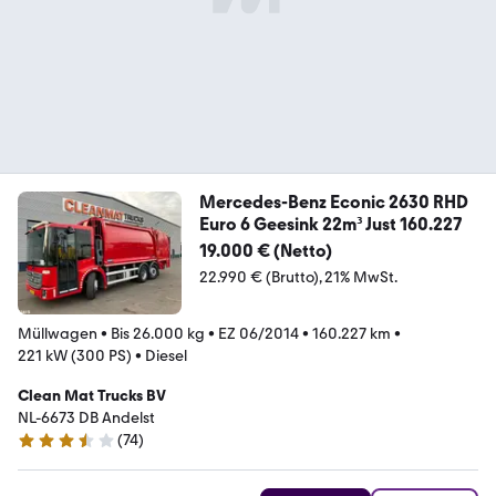
Mercedes-Benz Econic 2630 RHD
Euro 6 Geesink 22m³ Just 160.227
19.000 € (Netto)
22.990 € (Brutto)
21% MwSt.
Müllwagen
•
Bis 26.000 kg
•
EZ 06/2014
•
160.227 km
•
221 kW (300 PS)
•
Diesel
Clean Mat Trucks BV
NL-6673 DB Andelst
(
74
)
3.7 Sterne