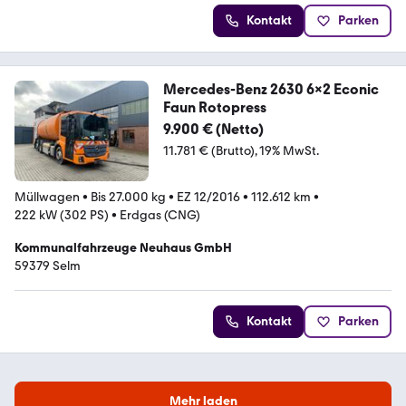
Kontakt
Parken
Mercedes-Benz 2630 6x2 Econic
Faun Rotopress
9.900 € (Netto)
11.781 € (Brutto)
19% MwSt.
Müllwagen
•
Bis 27.000 kg
•
EZ 12/2016
•
112.612 km
•
222 kW (302 PS)
•
Erdgas (CNG)
Kommunalfahrzeuge Neuhaus GmbH
59379 Selm
Kontakt
Parken
Mehr laden