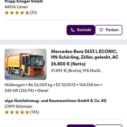
Propp Krieger GmbH
44536 Lünen
(
31
)
5 Sterne
Kontakt
Parken
Mercedes-Benz 2633 L ECONIC,
HN-Schörling, Zöller, gelenkt, AC
26.800 € (Netto)
31.892 € (Brutto)
19% MwSt.
Müllwagen
•
Bis 26.000 kg
•
EZ 10/2012
•
104.558 km
•
240 kW (326 PS)
•
Diesel
alga Nutzfahrzeug- und Baumaschinen GmbH & Co. KG
27419 Sittensen
(
135
)
4.9 Sterne