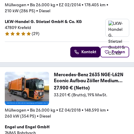
Müllwagen
•
Bis 26.000 kg
•
EZ 02/2014
•
178.405 km
•
210 kW (286 PS)
•
Diesel
LKW-Handel G. Stietzel GmbH & Co. KG
47809 Krefeld
(
29
)
5 Sterne
Kontakt
Parken
Mercedes-Benz 2635 NGE-L62N
Econic Aufbau Zöller Medium
Lenkac
27.900 € (Netto)
33.201 € (Brutto)
19% MwSt.
Müllwagen
•
Bis 26.000 kg
•
EZ 04/2018
•
148.590 km
•
260 kW (354 PS)
•
Diesel
Engel und Engel GmbH
76865 Rohrbach