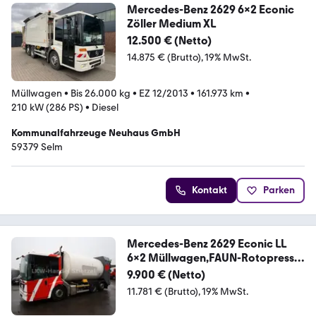
Mercedes-Benz 2629 6x2 Econic
Zöller Medium XL
12.500 € (Netto)
14.875 € (Brutto)
19% MwSt.
Müllwagen
•
Bis 26.000 kg
•
EZ 12/2013
•
161.973 km
•
210 kW (286 PS)
•
Diesel
Kommunalfahrzeuge Neuhaus GmbH
59379 Selm
Kontakt
Parken
Mercedes-Benz 2629 Econic LL
6x2 Müllwagen,FAUN-Rotopress
519L
9.900 € (Netto)
11.781 € (Brutto)
19% MwSt.