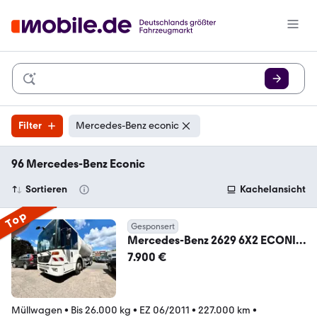
Filter
Mercedes-Benz econic
96 Mercedes-Benz Econic
Sortieren
Kachelansicht
Top
Gesponsert
Mercedes-Benz 2629 6X2 ECONIC
FAUN ROTOPRESS AT-
7.900 €
KLIMAANLAGE
Müllwagen
•
Bis 26.000 kg
•
EZ 06/2011
•
227.000 km
•