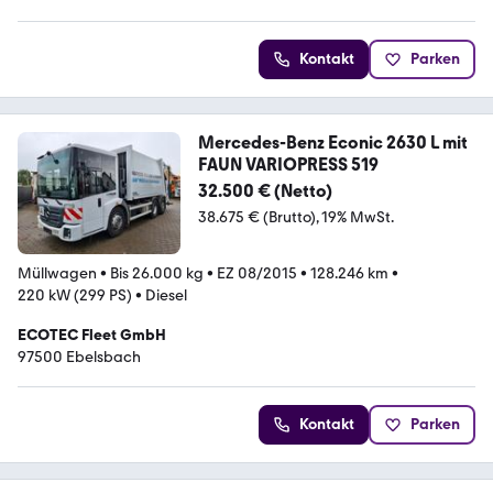
5 Sterne
Kontakt
Parken
Mercedes-Benz Econic 2630 L mit
FAUN VARIOPRESS 519
32.500 € (Netto)
38.675 € (Brutto)
19% MwSt.
Müllwagen
•
Bis 26.000 kg
•
EZ 08/2015
•
128.246 km
•
220 kW (299 PS)
•
Diesel
ECOTEC Fleet GmbH
97500 Ebelsbach
Kontakt
Parken