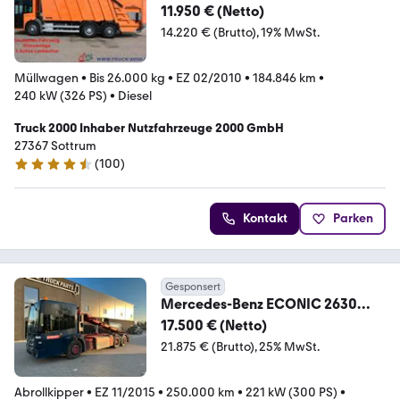
Variopress 522 Zöller Schüttung
11.950 € (Netto)
14.220 € (Brutto)
19% MwSt.
Müllwagen
•
Bis 26.000 kg
•
EZ 02/2010
•
184.846 km
•
240 kW (326 PS)
•
Diesel
Truck 2000 Inhaber Nutzfahrzeuge 2000 GmbH
27367 Sottrum
(
100
)
4.4 Sterne
Kontakt
Parken
Gesponsert
Mercedes-Benz ECONIC 2630
CNG GAS
17.500 € (Netto)
21.875 € (Brutto)
25% MwSt.
Abrollkipper
•
EZ 11/2015
•
250.000 km
•
221 kW (300 PS)
•