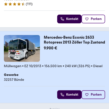
(
111
)
4.7 Sterne
Kontakt
Parken
Mercedes-Benz Econic 2633
Rotopress 2013 Zöller Top Zustand
9.900 €
Müllwagen
•
EZ 10/2013
•
156.500 km
•
240 kW (326 PS)
•
Diesel
Gewerbe
32257 Bünde
Kontakt
Parken