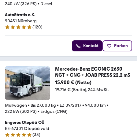
240 kW (326 PS)
•
Diesel
AutoStratis e.K.
90431 Nürnberg
(
120
)
4.9 Sterne
Kontakt
Parken
Mercedes-Benz ECONIC 2630
NGT + CNG + JOAB PRESS 22,2 m3
15.900 € (Netto)
19.716 € (Brutto)
24% MwSt.
Müllwagen
•
Bis 27.000 kg
•
EZ 09/2017
•
94.000 km
•
222 kW (302 PS)
•
Erdgas (CNG)
Engeros Otepää OÜ
EE-67301 Otepää vald
(
33
)