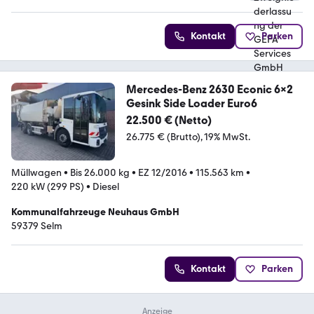
Kontakt
Parken
Mercedes-Benz 2630 Econic 6x2
Gesink Side Loader Euro6
22.500 € (Netto)
26.775 € (Brutto)
19% MwSt.
Müllwagen
•
Bis 26.000 kg
•
EZ 12/2016
•
115.563 km
•
220 kW (299 PS)
•
Diesel
Kommunalfahrzeuge Neuhaus GmbH
59379 Selm
Kontakt
Parken