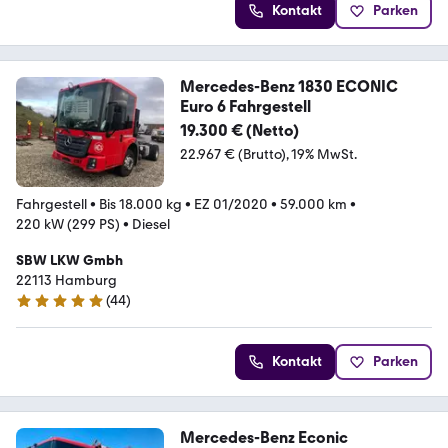
Kontakt
Parken
Mercedes-Benz 1830 ECONIC
Euro 6 Fahrgestell
19.300 € (Netto)
22.967 € (Brutto)
19% MwSt.
Fahrgestell
•
Bis 18.000 kg
•
EZ 01/2020
•
59.000 km
•
220 kW (299 PS)
•
Diesel
SBW LKW Gmbh
22113 Hamburg
(
44
)
5 Sterne
Kontakt
Parken
Mercedes-Benz Econic