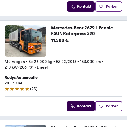
Kontakt
Parken
Mercedes-Benz 2629 L Econic
FAUN Rotorpress 520
11.500 €
Müllwagen
•
Bis 26.000 kg
•
EZ 02/2013
•
153.000 km
•
210 kW (286 PS)
•
Diesel
Rudys Automobile
24113 Kiel
(
23
)
5 Sterne
Kontakt
Parken