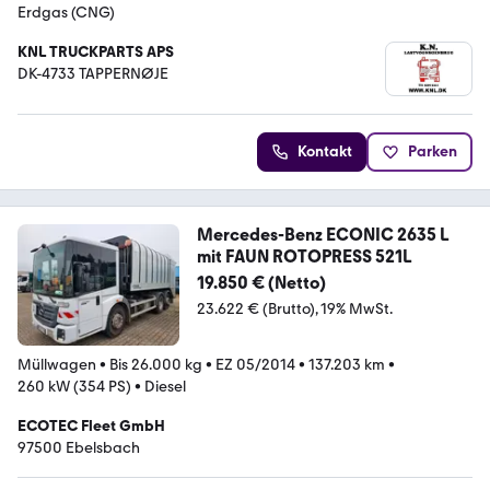
Erdgas (CNG)
KNL TRUCKPARTS APS
DK-4733 TAPPERNØJE
Kontakt
Parken
Mercedes-Benz ECONIC 2635 L
mit FAUN ROTOPRESS 521L
19.850 € (Netto)
23.622 € (Brutto)
19% MwSt.
Müllwagen
•
Bis 26.000 kg
•
EZ 05/2014
•
137.203 km
•
260 kW (354 PS)
•
Diesel
ECOTEC Fleet GmbH
97500 Ebelsbach