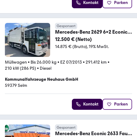
Kontakt
Parken
Gesponsert
Mercedes-Benz 2629 6x2 Econic
Zöller Medium XL 2-Kammer
12.500 € (Netto)
14.875 € (Brutto)
19% MwSt.
Müllwagen
•
Bis 26.000 kg
•
EZ 07/2013
•
291.412 km
•
210 kW (286 PS)
•
Diesel
Kommunalfahrzeuge Neuhaus GmbH
59379 Selm
Kontakt
Parken
Gesponsert
Mercedes-Benz Econic 2633 Faun