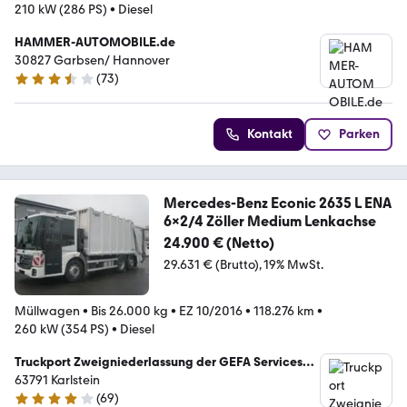
210 kW (286 PS)
•
Diesel
HAMMER-AUTOMOBILE.de
30827 Garbsen/ Hannover
(
73
)
3.4 Sterne
Kontakt
Parken
Mercedes-Benz Econic 2635 L ENA
6x2/4 Zöller Medium Lenkachse
24.900 € (Netto)
29.631 € (Brutto)
19% MwSt.
Müllwagen
•
Bis 26.000 kg
•
EZ 10/2016
•
118.276 km
•
260 kW (354 PS)
•
Diesel
Truckport Zweigniederlassung der GEFA Services
GmbH
63791 Karlstein
(
69
)
4.2 Sterne