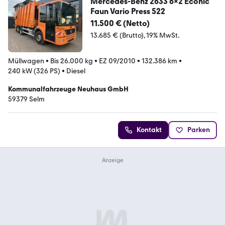
Mercedes-Benz 2633 6x2 Econic
Faun Vario Press 522
11.500 € (Netto)
13.685 € (Brutto)
19% MwSt.
Müllwagen
•
Bis 26.000 kg
•
EZ 09/2010
•
132.386 km
•
240 kW (326 PS)
•
Diesel
Kommunalfahrzeuge Neuhaus GmbH
59379 Selm
Kontakt
Parken