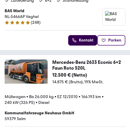
Luftederung
6x2
Standheizung
BAS World
NL-5466AP Veghel
(
248
)
4.8 Sterne
Kontakt
Parken
Mercedes-Benz 2633 Econic 6x2
Faun Roto 520L
12.500 € (Netto)
14.875 € (Brutto)
19% MwSt.
Müllwagen
•
Bis 26.000 kg
•
EZ 12/2010
•
166.193 km
•
240 kW (326 PS)
•
Diesel
Kommunalfahrzeuge Neuhaus GmbH
59379 Selm