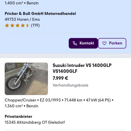
1.400 cm³
•
Benzin
Pricker & Buß GmbH Motorradhandel
49733 Haren / Ems
(
119
)
4.3 Sterne
Kontakt
Parken
Suzuki Intruder VS 1400GLP
VS1400GLF
7.999 €
Verhandlungsbasis
Chopper/Cruiser
•
EZ 03/1993
•
71.448 km
•
47 kW (64 PS)
•
1.360 cm³
•
Benzin
Privatanbieter
15345 Altlandsberg OT Gielsdorf