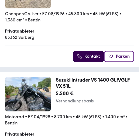
Chopper/Cruiser
•
EZ 08/1996
•
45.800 km
•
45 kW (61 PS)
•
1.360 cm³
•
Benzin
Privatanbieter
83362 Surberg
Kontakt
Parken
Suzuki Intruder VS 1400 GLP/GLF
VX 51L
5.500 €
Verhandlungsbasis
Motorrad
•
EZ 04/1998
•
8.700 km
•
45 kW (61 PS)
•
1.400 cm³
•
Benzin
Privatanbieter