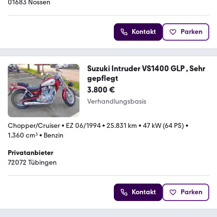
01683 Nossen
Kontakt
Parken
Suzuki Intruder VS1400 GLP , Sehr
gepflegt
3.800 €
Verhandlungsbasis
Chopper/Cruiser
•
EZ 06/1994
•
25.831 km
•
47 kW (64 PS)
•
1.360 cm³
•
Benzin
Privatanbieter
72072 Tübingen
Kontakt
Parken