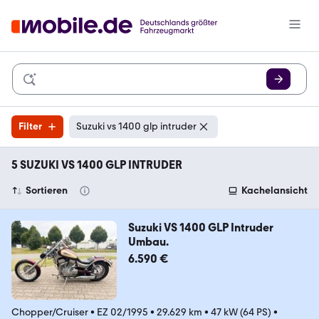
Filter
Suzuki vs 1400 glp intruder
5 SUZUKI VS 1400 GLP INTRUDER
Sortieren
Kachelansicht
Suzuki VS 1400 GLP Intruder
Umbau.
6.590 €
Chopper/Cruiser
•
EZ 02/1995
•
29.629 km
•
47 kW (64 PS)
•