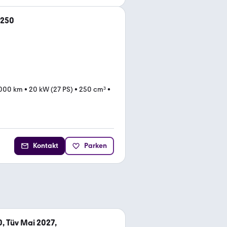
T250
000 km
•
20 kW (27 PS)
•
250 cm³
•
Kontakt
Parken
, Tüv Mai 2027,