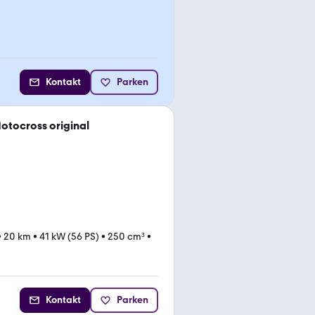
Kontakt
Parken
otocross original
•
20 km
•
41 kW (56 PS)
•
250 cm³
•
Kontakt
Parken