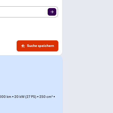
Suche speichern
000 km
•
20 kW (27 PS)
•
250 cm³
•