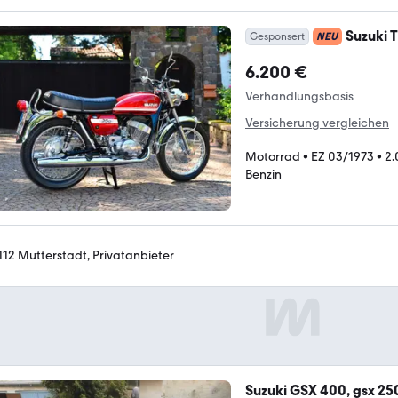
Suzuki 
Gesponsert
NEU
6.200 €
Verhandlungsbasis
Versicherung vergleichen
Motorrad
•
EZ 03/1973
•
2.
Benzin
112 Mutterstadt, Privatanbieter
Suzuki GSX 400, gsx 250