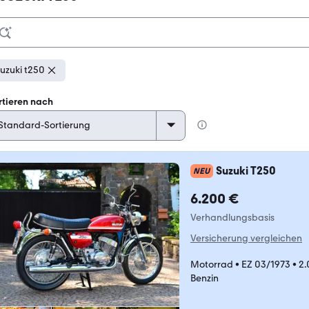
uzuki t250
rtieren nach
Suzuki T250
NEU
6.200 €
Verhandlungsbasis
Versicherung vergleichen
Motorrad
•
EZ 03/1973
•
2.
Benzin