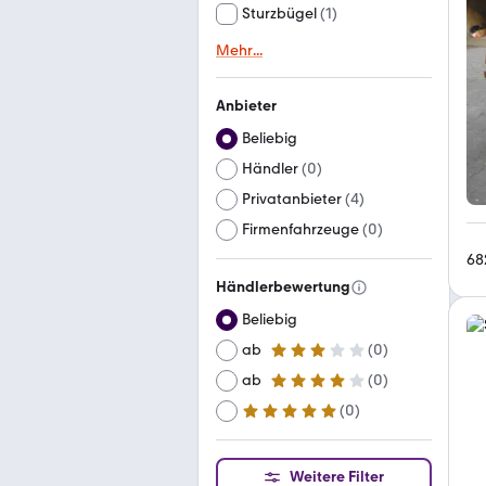
Sturzbügel
(
1
)
Mehr
...
Anbieter
Beliebig
Händler
(
0
)
Privatanbieter
(
4
)
Firmenfahrzeuge
(
0
)
68
Händlerbewertung
Beliebig
ab
(
0
)
3 Sterne
ab
(
0
)
4 Sterne
(
0
)
ab
5 Sterne
Weitere Filter