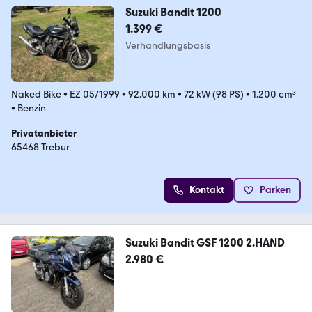
Suzuki Bandit 1200
1.399 €
Verhandlungsbasis
Naked Bike
•
EZ 05/1999
•
92.000 km
•
72 kW (98 PS)
•
1.200 cm³
•
Benzin
Privatanbieter
65468 Trebur
Kontakt
Parken
Suzuki Bandit GSF 1200 2.HAND
2.980 €