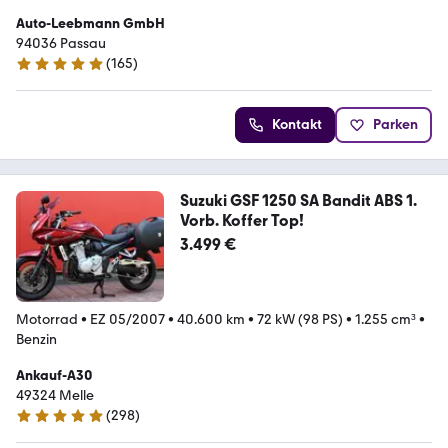
Auto-Leebmann GmbH
94036 Passau
(
165
)
4.9 Sterne
Kontakt
Parken
Suzuki GSF 1250 SA Bandit ABS 1.
Vorb. Koffer Top!
3.499 €
Motorrad
•
EZ 05/2007
•
40.600 km
•
72 kW (98 PS)
•
1.255 cm³
•
Benzin
Ankauf-A30
49324 Melle
(
298
)
4.8 Sterne