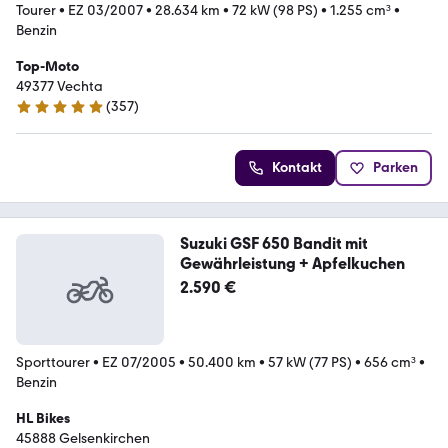
Tourer
•
EZ 03/2007
•
28.634 km
•
72 kW (98 PS)
•
1.255 cm³
•
Benzin
Top-Moto
49377 Vechta
(
357
)
4.8 Sterne
Kontakt
Parken
Suzuki GSF 650 Bandit mit
Gewährleistung + Apfelkuchen
2.590 €
Sporttourer
•
EZ 07/2005
•
50.400 km
•
57 kW (77 PS)
•
656 cm³
•
Benzin
HL Bikes
45888 Gelsenkirchen