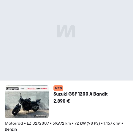
NEU
Suzuki GSF 1200 A Bandit
2.890 €
Motorrad
•
EZ 02/2007
•
59.972 km
•
72 kW (98 PS)
•
1.157 cm³
•
Benzin