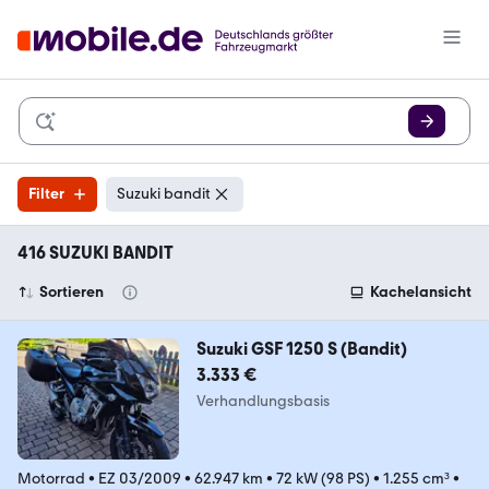
Filter
Suzuki bandit
416 SUZUKI BANDIT
Sortieren
Kachelansicht
Suzuki GSF 1250 S (Bandit)
3.333 €
Verhandlungsbasis
Motorrad
•
EZ 03/2009
•
62.947 km
•
72 kW (98 PS)
•
1.255 cm³
•