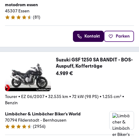
motodrom essen
45307 Essen
(
81
)
4.6 Sterne
Kontakt
Parken
Suzuki GSF 1250 SA BANDIT - BOS-
Auspuff, Kofferträge
4.989 €
Tourer
•
EZ 06/2007
•
32.535 km
•
72 kW (98 PS)
•
1.255 cm³
•
Benzin
Limbächer & Limbächer Biker's World
70794 Filderstadt - Bernhausen
(
2956
)
4.7 Sterne