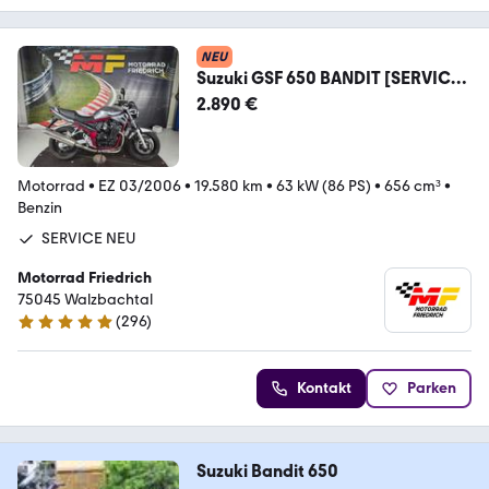
NEU
Suzuki GSF 650 BANDIT [SERVICE
NEU]
2.890 €
Motorrad
•
EZ 03/2006
•
19.580 km
•
63 kW (86 PS)
•
656 cm³
•
Benzin
SERVICE NEU
Motorrad Friedrich
75045 Walzbachtal
(
296
)
4.8 Sterne
Kontakt
Parken
Suzuki Bandit 650