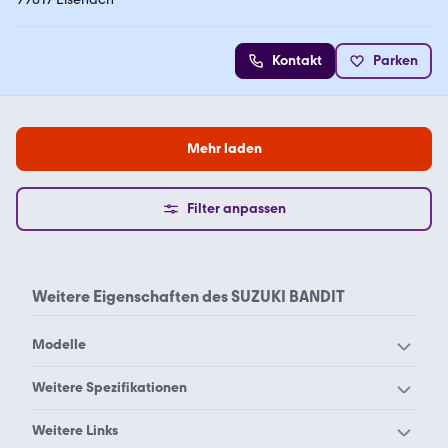
Kontakt
Parken
Mehr laden
Filter anpassen
Weitere Eigenschaften des
SUZUKI BANDIT
Modelle
Suzuki Address 110
Suzuki Address 125
Weitere Spezifikationen
Suzuki AVENIS 125
Suzuki B-King
Suzuki 1000
Suzuki 1200 gsx
Weitere Links
Suzuki Bandit 1200 S
Suzuki Bandit 1200