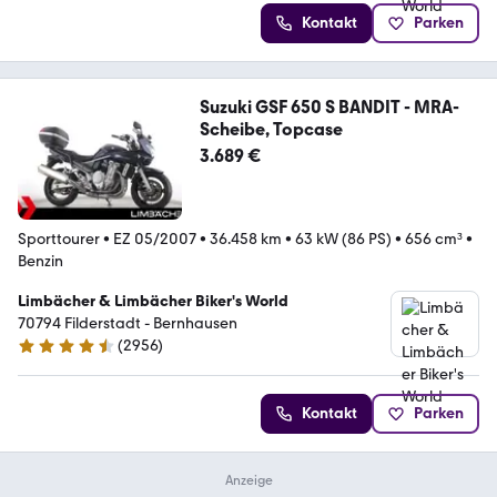
Kontakt
Parken
Suzuki GSF 650 S BANDIT - MRA-
Scheibe, Topcase
3.689 €
Sporttourer
•
EZ 05/2007
•
36.458 km
•
63 kW (86 PS)
•
656 cm³
•
Benzin
Limbächer & Limbächer Biker's World
70794 Filderstadt - Bernhausen
(
2956
)
4.7 Sterne
Kontakt
Parken