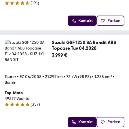
(
191
)
4.6 Sterne
Kontakt
Parken
Suzuki GSF 1250 SA Bandit ABS
Topcase Tüv 04.2028
3.999 €
Tourer
•
EZ 06/2008
•
21.297 km
•
72 kW (98 PS)
•
1.255 cm³
•
Benzin
Top-Moto
49377 Vechta
(
357
)
4.8 Sterne
Kontakt
Parken