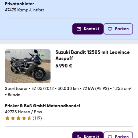
Privatanbieter
47475 Kamp-Lintfort
Kontakt
Parken
Suzuki Bandit 1250S mit Leovince
Auspuff
5.990 €
Sporttourer
•
EZ 05/2012
•
30.000 km
•
72 kW (98 PS)
•
1.255 cm³
•
Benzin
Pricker & Buß GmbH Motorradhandel
49733 Haren / Ems
(
119
)
4.3 Sterne
Kontakt
Parken