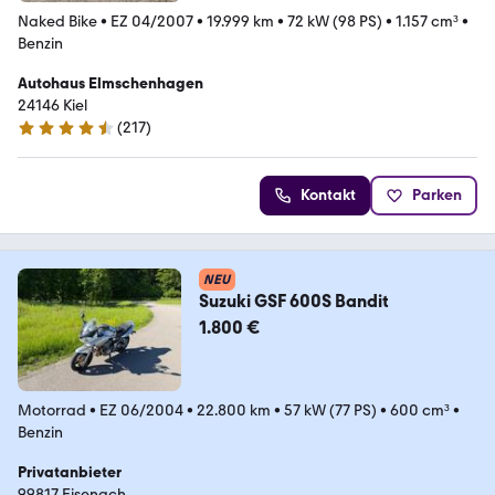
Naked Bike
•
EZ 04/2007
•
19.999 km
•
72 kW (98 PS)
•
1.157 cm³
•
Benzin
Autohaus Elmschenhagen
24146 Kiel
(
217
)
4.7 Sterne
Kontakt
Parken
NEU
Suzuki GSF 600S Bandit
1.800 €
Motorrad
•
EZ 06/2004
•
22.800 km
•
57 kW (77 PS)
•
600 cm³
•
Benzin
Privatanbieter
99817 Eisenach