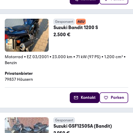
Gesponsert
NEU
Suzuki Bandit 1200 S
2.500 €
Motorrad
•
EZ 03/2001
•
23.000 km
•
71 kW (97 PS)
•
1.200 cm³
•
Benzin
Privatanbieter
79837 Häusern
Kontakt
Parken
Gesponsert
Suzuki GSF1250SA (Bandit)