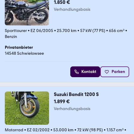
1.850 €
Verhandlungsbasis
Sporttourer
•
EZ 06/2005
•
25.700 km
•
57 kW (77 PS)
•
656 cm³
•
Benzin
Privatanbieter
14548 Schwielowsee
Kontakt
Parken
Suzuki Bandit 1200 S
1.899 €
Verhandlungsbasis
Motorrad
•
EZ 02/2002
•
53.000 km
•
72 kW (98 PS)
•
1.157 cm³
•