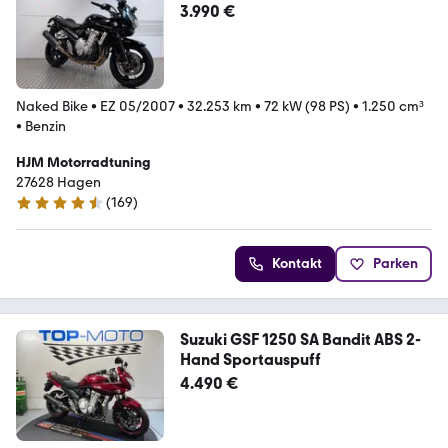
3.990 €
Naked Bike
•
EZ 05/2007
•
32.253 km
•
72 kW (98 PS)
•
1.250 cm³
•
Benzin
HJM Motorradtuning
27628 Hagen
(
169
)
4.7 Sterne
Kontakt
Parken
Suzuki GSF 1250 SA Bandit ABS 2-
Hand Sportauspuff
4.490 €