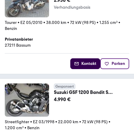
2.950 €
Verhandlungsbasis
Tourer
•
EZ 05/2010
•
38.000 km
•
72 kW (98 PS)
•
1.255 cm³
•
Benzin
Privatanbieter
27211 Bassum
Kontakt
Parken
Gesponsert
Suzuki GSF 1200 Bandit S
Streetfighter
4.990 €
Streetfighter
•
EZ 03/1998
•
22.000 km
•
72 kW (98 PS)
•
1.200 cm³
•
Benzin