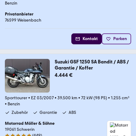
Benzin
Privatanbieter
76599 Weisenbach
Kontakt
Parken
Suzuki GSF 1250 SA Bandit / ABS /
Garantie / Koffer
4.444 €
Sporttourer
•
EZ 03/2007
•
39.500 km
•
72 kW (98 PS)
•
1.255 cm³
•
Benzin
Zubehör
Garantie
ABS
Motorrad Möller & Söhne
19061 Schwerin
(
449
)