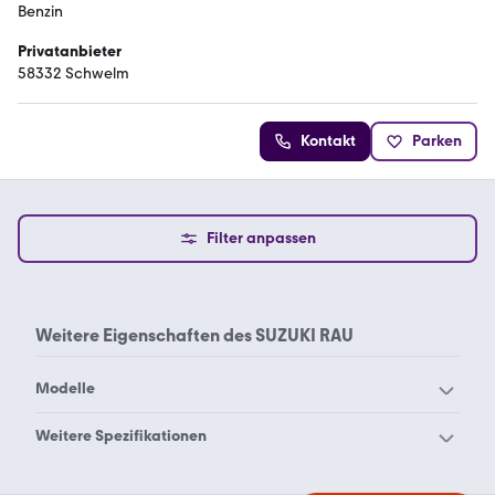
Benzin
Privatanbieter
58332 Schwelm
Kontakt
Parken
Filter anpassen
Weitere Eigenschaften des
SUZUKI RAU
Modelle
Suzuki Address 110
Suzuki Address 125
Weitere Spezifikationen
Suzuki AVENIS 125
Suzuki B-King
Suzuki 1000
Suzuki 1200 gsx