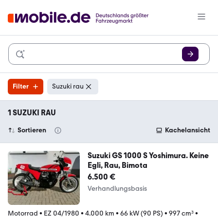
Filter
Suzuki rau
1 SUZUKI RAU
Sortieren
Kachelansicht
Suzuki GS 1000 S Yoshimura. Keine
Egli, Rau, Bimota
6.500 €
Verhandlungsbasis
Motorrad
•
EZ 04/1980
•
4.000 km
•
66 kW (90 PS)
•
997 cm³
•