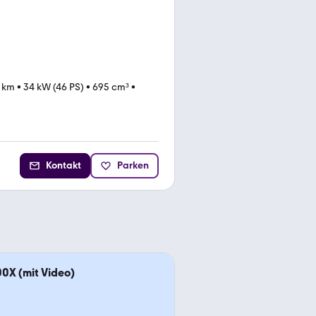
 km
•
34 kW (46 PS)
•
695 cm³
•
Kontakt
Parken
0X (mit Video)