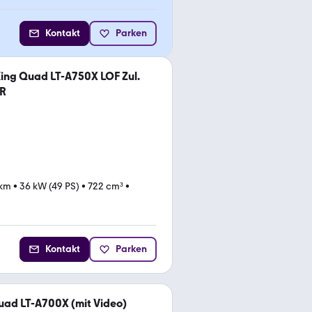
Kontakt
Parken
King Quad LT-A750X LOF Zul.
R
 km
•
36 kW (49 PS)
•
722 cm³
•
Kontakt
Parken
uad LT-A700X (mit Video)