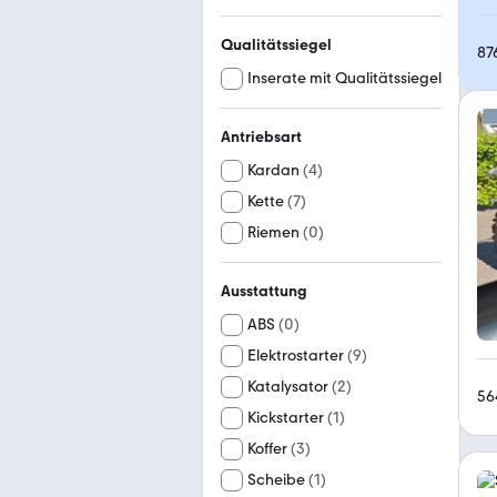
Qualitätssiegel
87
Inserate mit Qualitätssiegel
Antriebsart
Kardan
(
4
)
Kette
(
7
)
Riemen
(
0
)
Ausstattung
ABS
(
0
)
Elektrostarter
(
9
)
Katalysator
(
2
)
56
Kickstarter
(
1
)
Koffer
(
3
)
Scheibe
(
1
)