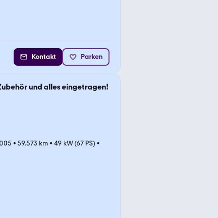
Kontakt
Parken
l Zubehör und alles eingetragen!
2005
•
59.573 km
•
49 kW (67 PS)
•