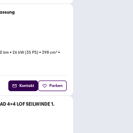
lassung
00 km
•
26 kW (35 PS)
•
398 cm³
•
Kontakt
Parken
AD 4x4 LOF SEILWINDE 1.