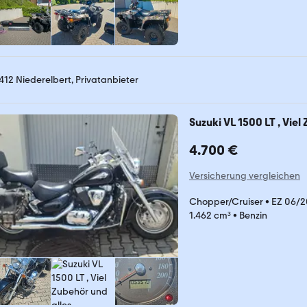
412 Niederelbert, Privatanbieter
Suzuki VL 1500 LT , Vie
4.700 €
Versicherung vergleichen
Chopper/Cruiser
•
EZ 06/
1.462 cm³
•
Benzin