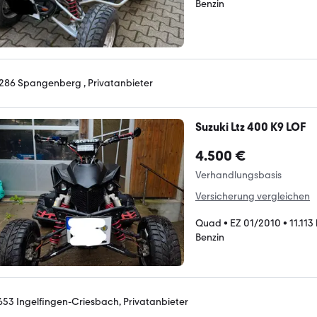
Benzin
286 Spangenberg , Privatanbieter
Suzuki Ltz 400 K9 LOF
4.500 €
Verhandlungsbasis
Versicherung vergleichen
Quad
•
EZ 01/2010
•
11.113
Benzin
653 Ingelfingen-Criesbach, Privatanbieter