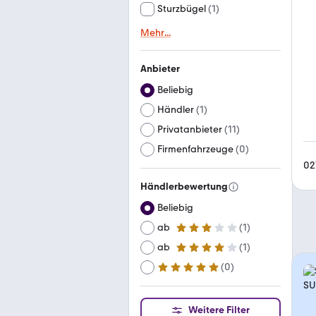
Sturzbügel
(
1
)
Mehr
...
Anbieter
Beliebig
Händler
(
1
)
Privatanbieter
(
11
)
Firmenfahrzeuge
(
0
)
02
Händlerbewertung
Beliebig
ab
(
1
)
3 Sterne
ab
(
1
)
4 Sterne
(
0
)
ab
5 Sterne
Weitere Filter