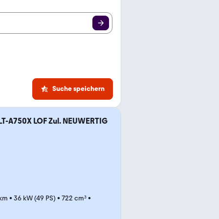
Suche speichern
 LT-A750X LOF Zul. NEUWERTIG
 km
•
36 kW (49 PS)
•
722 cm³
•