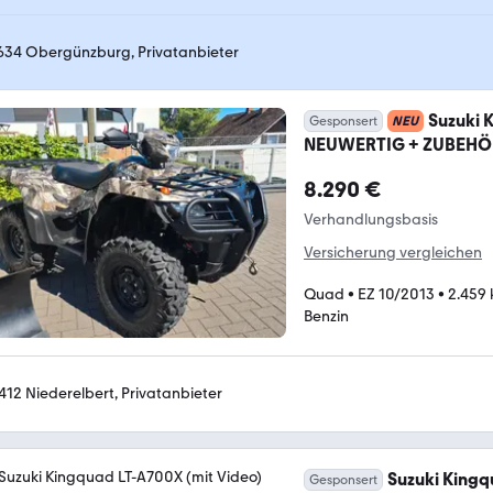
634 Obergünzburg, Privatanbieter
Suzuki 
Gesponsert
NEU
NEUWERTIG + ZUBEHÖ
8.290 €
Verhandlungsbasis
Versicherung vergleichen
Quad
•
EZ 10/2013
•
2.459
Benzin
412 Niederelbert, Privatanbieter
Suzuki Kingq
Gesponsert