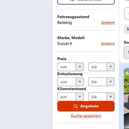
Fahrzeugzustand
Beliebig
ändern
S
Marke, Modell
So
Suzuki lt
ändern
Preis
Erstzulassung
Kilometerstand
Angebote
Suche speichern