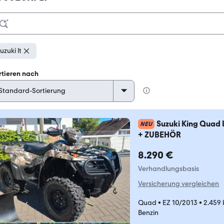
uzuki lt
rtieren nach
Suzuki King Quad
NEU
+ ZUBEHÖR
8.290 €
Verhandlungsbasis
Versicherung vergleichen
Quad
•
EZ 10/2013
•
2.459
Benzin