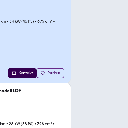
 km
•
34 kW (46 PS)
•
695 cm³
•
Kontakt
Parken
modell LOF
 km
•
28 kW (38 PS)
•
398 cm³
•