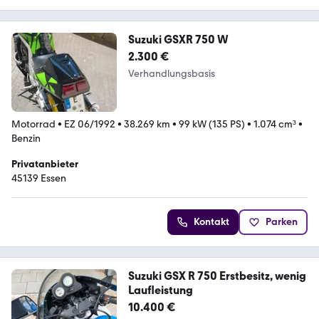
Suzuki GSXR 750 W
2.300 €
Verhandlungsbasis
Motorrad
•
EZ 06/1992
•
38.269 km
•
99 kW (135 PS)
•
1.074 cm³
•
Benzin
Privatanbieter
45139 Essen
Kontakt
Parken
Suzuki GSX R 750 Erstbesitz, wenig
Laufleistung
10.400 €