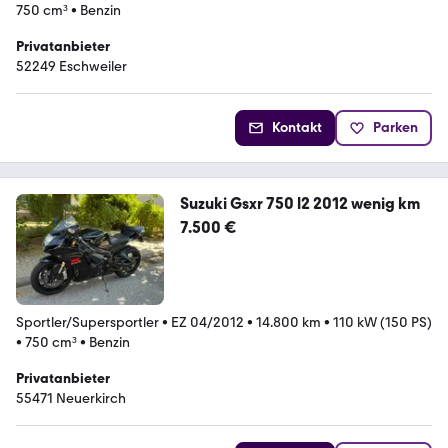
750 cm³
•
Benzin
Privatanbieter
52249 Eschweiler
Kontakt
Parken
Suzuki Gsxr 750 l2 2012 wenig km
7.500 €
Sportler/Supersportler
•
EZ 04/2012
•
14.800 km
•
110 kW (150 PS)
•
750 cm³
•
Benzin
Privatanbieter
55471 Neuerkirch