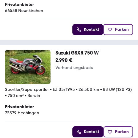
Privatanbieter
66538 Neunkirchen
Kontakt
Parken
Suzuki GSXR 750 W
2.990 €
Verhandlungsbasis
Sportler/Supersportler
•
EZ 05/1995
•
26.500 km
•
88 kW (120 PS)
•
750 cm³
•
Benzin
Privatanbieter
72379 Hechingen
Kontakt
Parken