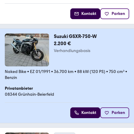
Kontakt
Parken
Suzuki GSXR-750-W
2.200 €
Verhandlungsbasis
Naked Bike
•
EZ 01/1991
•
36.700 km
•
88 kW (120 PS)
•
750 cm³
•
Benzin
Privatanbieter
08344 Grünhain-Beierfeld
Kontakt
Parken