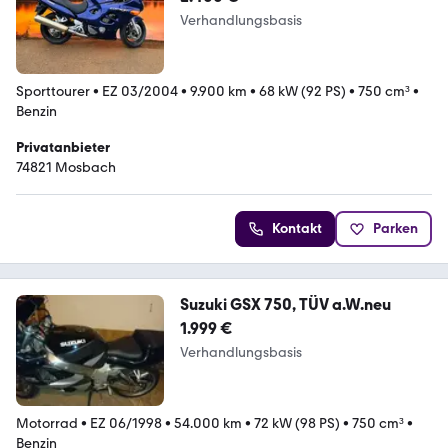
Verhandlungsbasis
Sporttourer
•
EZ 03/2004
•
9.900 km
•
68 kW (92 PS)
•
750 cm³
•
Benzin
Privatanbieter
74821 Mosbach
Kontakt
Parken
Suzuki GSX 750, TÜV a.W.neu
1.999 €
Verhandlungsbasis
Motorrad
•
EZ 06/1998
•
54.000 km
•
72 kW (98 PS)
•
750 cm³
•
Benzin