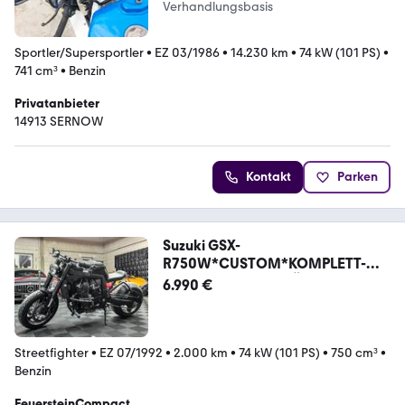
Verhandlungsbasis
Sportler/Supersportler
•
EZ 03/1986
•
14.230 km
•
74 kW (101 PS)
•
741 cm³
•
Benzin
Privatanbieter
14913 SERNOW
Kontakt
Parken
Suzuki GSX-
R750W*CUSTOM*KOMPLETT-
REVIDIERT*ZUVERLÄSSIG
6.990 €
Streetfighter
•
EZ 07/1992
•
2.000 km
•
74 kW (101 PS)
•
750 cm³
•
Benzin
FeuersteinCompact