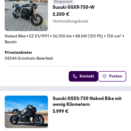
Gesponsert
Suzuki GSXR-750-W
2.200 €
Verhandlungsbasis
Naked Bike
•
EZ 01/1991
•
36.700 km
•
88 kW (120 PS)
•
750 cm³
•
Benzin
Privatanbieter
08344 Grünhain-Beierfeld
Kontakt
Parken
Suzuki GSXS-750 Naked Bike mit
wenig Kilometern
5.999 €