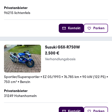
Privatanbieter
96215 lichtenfels
Kontakt
Parken
Suzuki GSX-R750W
2.500 €
Verhandlungsbasis
Sportler/Supersportler
•
EZ 05/1993
•
76.785 km
•
90 kW (122 PS)
•
750 cm³
•
Benzin
Privatanbieter
31249 Hohenhameln
Kontakt
Parken