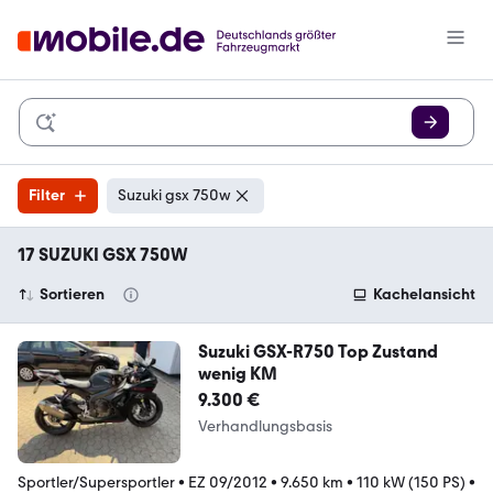
Filter
Suzuki gsx 750w
17 SUZUKI GSX 750W
Sortieren
Kachelansicht
Suzuki GSX-R750 Top Zustand
wenig KM
9.300 €
Verhandlungsbasis
Sportler/Supersportler
•
EZ 09/2012
•
9.650 km
•
110 kW (150 PS)
•