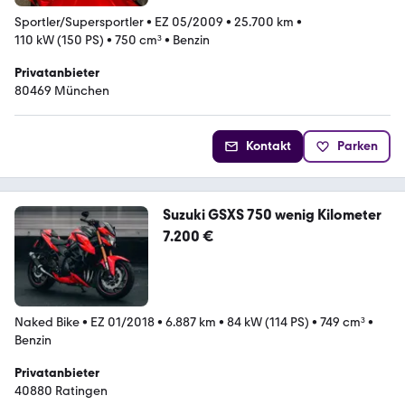
Sportler/Supersportler
•
EZ 05/2009
•
25.700 km
•
110 kW (150 PS)
•
750 cm³
•
Benzin
Privatanbieter
80469 München
Kontakt
Parken
Suzuki GSXS 750 wenig Kilometer
7.200 €
Naked Bike
•
EZ 01/2018
•
6.887 km
•
84 kW (114 PS)
•
749 cm³
•
Benzin
Privatanbieter
40880 Ratingen