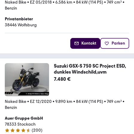
Naked Bike
•
EZ 05/2018
•
6.586 km
•
84 kW (114 PS)
•
749 cm³
•
Benzin
Privatanbieter
38446 Wolfsburg
Kontakt
Parken
Suzuki GSX-S 750 SC Project ESD,
dunkles Windschild,uvm
7.480 €
Naked Bike
•
EZ 12/2020
•
9.890 km
•
84 kW (114 PS)
•
749 cm³
•
Benzin
Auer Gruppe GmbH
78333 Stockach
(
200
)
4.7 Sterne