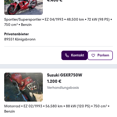
4.400 €
Sportler/Supersportler
•
EZ 04/1993
•
48.500 km
•
72 kW (98 PS)
•
750 cm³
•
Benzin
Privatanbieter
89551 Königsbronn
Kontakt
Parken
Suzuki GSXR750W
1.200 €
Verhandlungsbasis
Motorrad
•
EZ 02/1993
•
56.580 km
•
88 kW (120 PS)
•
750 cm³
•
Benzin