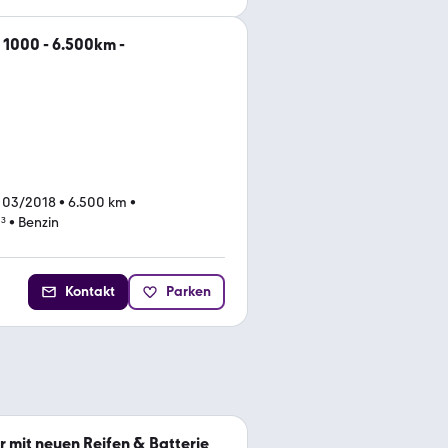
 1000 - 6.500km -
 03/2018
•
6.500 km
•
³
•
Benzin
Kontakt
Parken
 mit neuen Reifen & Batterie