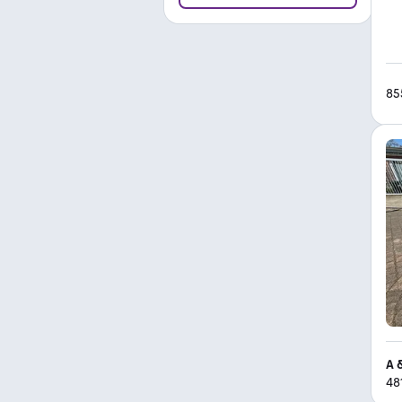
85
A 
48