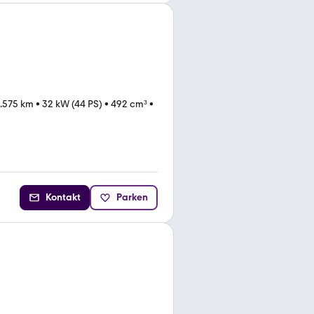
.575 km
•
32 kW (44 PS)
•
492 cm³
•
Kontakt
Parken