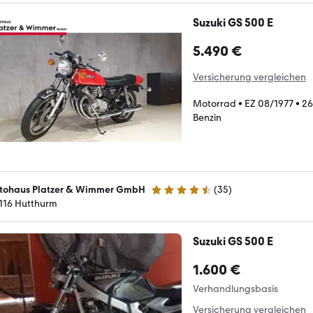
Suzuki GS 500 E
5.490 €
Versicherung vergleichen
Motorrad
•
EZ 08/1977
•
26
Benzin
tohaus Platzer & Wimmer GmbH
(
35
)
4.7 Sterne
116 Hutthurm
Suzuki GS 500 E
1.600 €
Verhandlungsbasis
Versicherung vergleichen