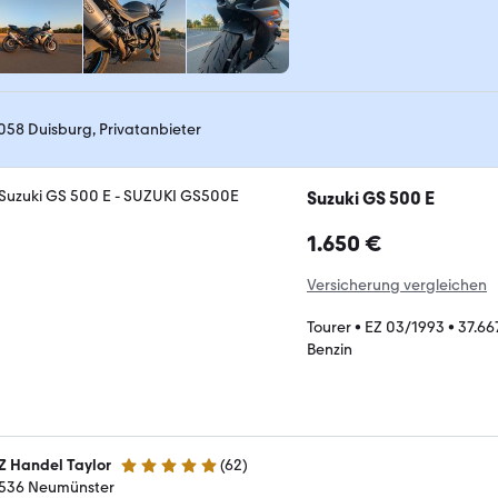
058 Duisburg, Privatanbieter
Suzuki GS 500 E
1.650 €
Versicherung vergleichen
Tourer
•
EZ 03/1993
•
37.66
Benzin
Z Handel Taylor
(
62
)
4.9 Sterne
536 Neumünster