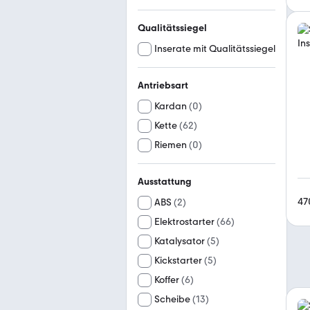
Qualitätssiegel
Inserate mit Qualitätssiegel
Antriebsart
Kardan
(
0
)
Kette
(
62
)
Riemen
(
0
)
Ausstattung
47
ABS
(
2
)
Elektrostarter
(
66
)
Katalysator
(
5
)
Kickstarter
(
5
)
Koffer
(
6
)
Scheibe
(
13
)