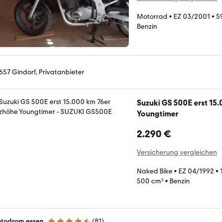
Motorrad
•
EZ 03/2001
•
5
Benzin
657 Gindorf, Privatanbieter
Suzuki GS 500E erst 15
Youngtimer
2.290 €
Versicherung vergleichen
Naked Bike
•
EZ 04/1992
•
500 cm³
•
Benzin
todrom essen
(
81
)