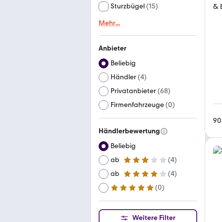
Sturzbügel
(
15
)
Mehr
...
Anbieter
Beliebig
Händler
(
4
)
Privatanbieter
(
68
)
Firmenfahrzeuge
(
0
)
90
Händlerbewertung
Beliebig
ab
(
4
)
3 Sterne
ab
(
4
)
4 Sterne
(
0
)
ab
5 Sterne
Weitere Filter