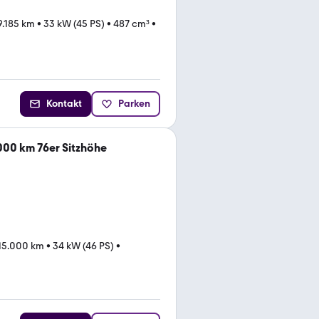
9.185 km
•
33 kW (45 PS)
•
487 cm³
•
Kontakt
Parken
.000 km 76er Sitzhöhe
15.000 km
•
34 kW (46 PS)
•