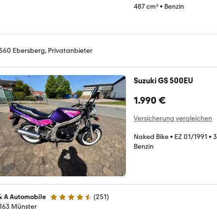
487 cm³
•
Benzin
560 Ebersberg, Privatanbieter
Suzuki GS 500EU
1.990 €
Versicherung vergleichen
Naked Bike
•
EZ 01/1991
•
3
Benzin
& A Automobile
(
251
)
4.5 Sterne
163 Münster