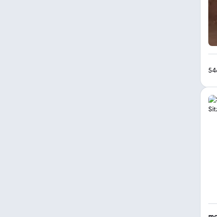
54
mo