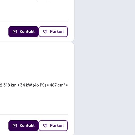
Kontakt
Parken
2.318 km
•
34 kW (46 PS)
•
487 cm³
•
Kontakt
Parken