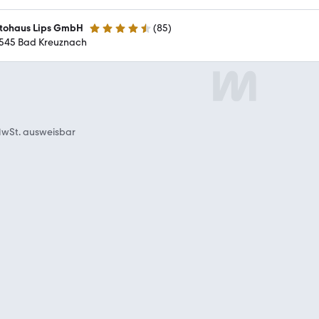
tohaus Lips GmbH
(
85
)
4.5 Sterne
545 Bad Kreuznach
wSt. ausweisbar