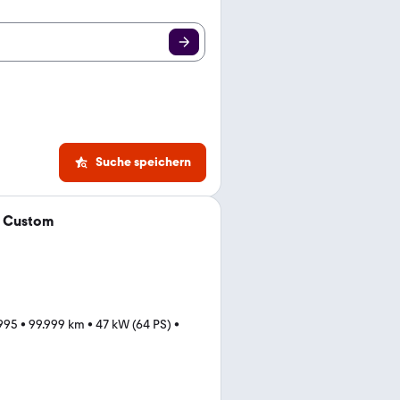
Suche speichern
0 Custom
995
•
99.999 km
•
47 kW (64 PS)
•