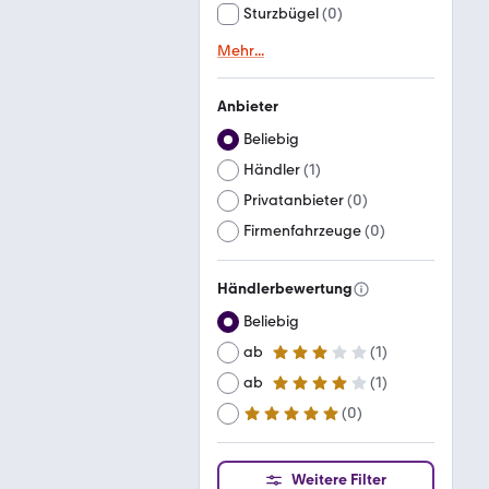
Sturzbügel
(
0
)
Mehr
...
Anbieter
Beliebig
Händler
(
1
)
Privatanbieter
(
0
)
Firmenfahrzeuge
(
0
)
Händlerbewertung
Beliebig
ab
(
1
)
3 Sterne
ab
(
1
)
4 Sterne
(
0
)
ab
5 Sterne
Weitere Filter