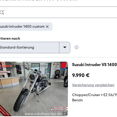
uzuki intruder 1400 custom
rtieren nach
Suzuki Intruder VS 140
9.990 €
Versicherung vergleichen
Chopper/Cruiser
•
EZ 06/1
Benzin