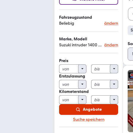
Fahrzeugzustand
Beliebig
ändern
S
Marke, Modell
So
Suzuki intruder 1400 custom
ändern
Preis
Erstzulassung
Kilometerstand
Angebote
Suche speichern