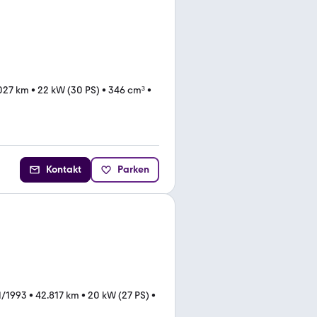
027 km
•
22 kW (30 PS)
•
346 cm³
•
Kontakt
Parken
1/1993
•
42.817 km
•
20 kW (27 PS)
•