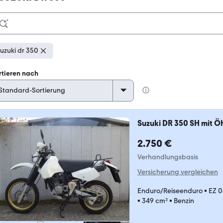
uzuki dr 350
rtieren nach
Suzuki DR 350 SH mit Ö
2.750 €
Verhandlungsbasis
Versicherung vergleichen
Enduro/Reiseenduro
•
EZ 0
•
349 cm³
•
Benzin