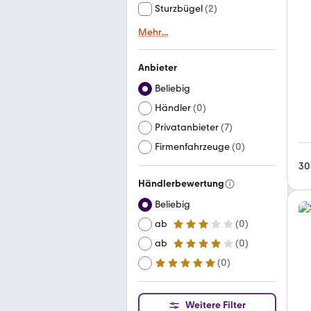
Sturzbügel
(
2
)
Mehr
...
Anbieter
Beliebig
Händler
(
0
)
Privatanbieter
(
7
)
Firmenfahrzeuge
(
0
)
30
Händlerbewertung
Beliebig
ab
(
0
)
3 Sterne
ab
(
0
)
4 Sterne
(
0
)
ab
5 Sterne
Weitere Filter