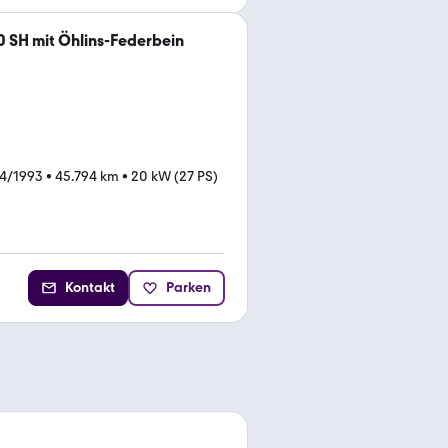
0 SH mit Öhlins-Federbein
4/1993
•
45.794 km
•
20 kW (27 PS)
Kontakt
Parken