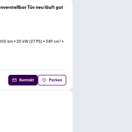
verstellbar Tüv neu läuft gut
000 km
•
20 kW (27 PS)
•
349 cm³
•
Kontakt
Parken