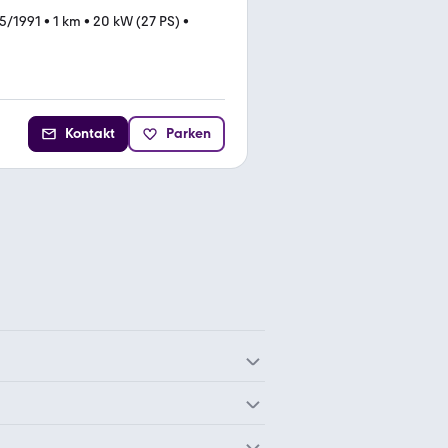
5/1991
•
1 km
•
20 kW (27 PS)
•
Kontakt
Parken
Suzuki B-King
Suzuki Bandit 1250
Suzuki 125