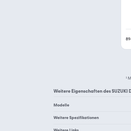
89
¹
M
Weitere Eigenschaften des
SUZUKI 
Modelle
Suzuki Address 110
Weitere Spezifikationen
Suzuki Bandit 1200 S
Suzuki 1000
Weitere Links