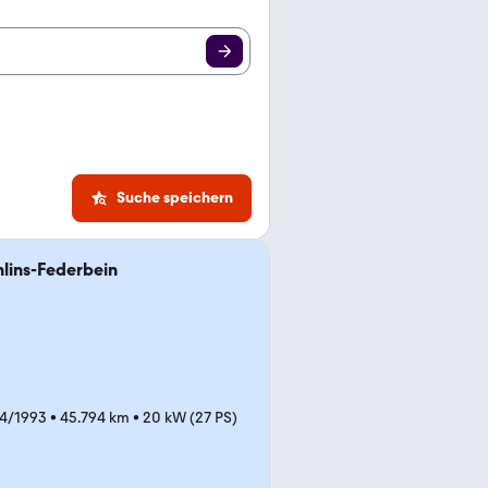
Suche speichern
hlins-Federbein
4/1993
•
45.794 km
•
20 kW (27 PS)