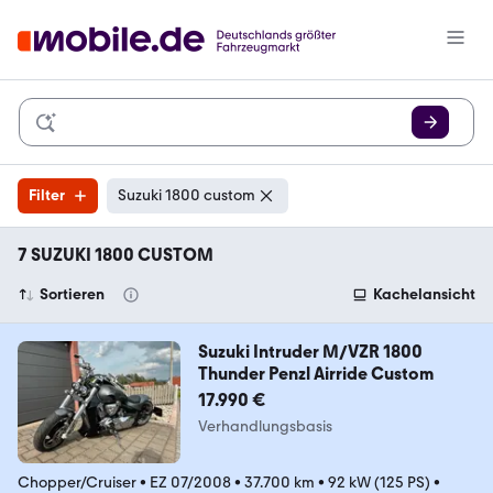
Filter
Suzuki 1800 custom
7 SUZUKI 1800 CUSTOM
Sortieren
Kachelansicht
Suzuki Intruder M/VZR 1800
Thunder Penzl Airride Custom
17.990 €
Verhandlungsbasis
Chopper/Cruiser
•
EZ 07/2008
•
37.700 km
•
92 kW (125 PS)
•