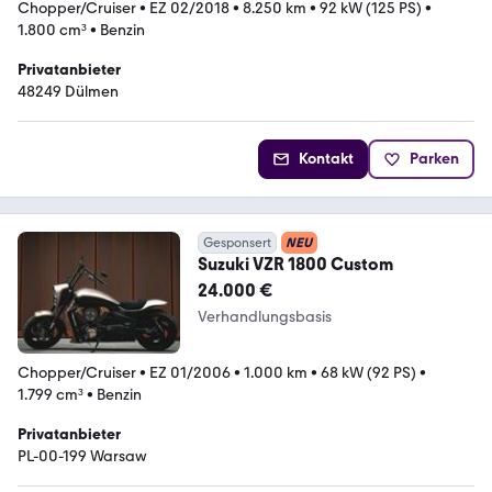
Chopper/Cruiser
•
EZ 02/2018
•
8.250 km
•
92 kW (125 PS)
•
1.800 cm³
•
Benzin
Privatanbieter
48249 Dülmen
Kontakt
Parken
Gesponsert
NEU
Suzuki VZR 1800 Custom
24.000 €
Verhandlungsbasis
Chopper/Cruiser
•
EZ 01/2006
•
1.000 km
•
68 kW (92 PS)
•
1.799 cm³
•
Benzin
Privatanbieter
PL-00-199 Warsaw