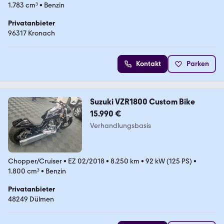
1.783 cm³
•
Benzin
Privatanbieter
96317 Kronach
Kontakt
Parken
Suzuki VZR1800 Custom Bike
15.990 €
Verhandlungsbasis
Chopper/Cruiser
•
EZ 02/2018
•
8.250 km
•
92 kW (125 PS)
•
1.800 cm³
•
Benzin
Privatanbieter
48249 Dülmen