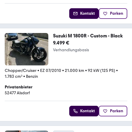
Kontakt
Parken
Suzuki M 1800R - Custom - Black
9.499 €
Verhandlungsbasis
Chopper/Cruiser
•
EZ 07/2010
•
21.000 km
•
92 kW (125 PS)
•
1.783 cm³
•
Benzin
Privatanbieter
52477 Alsdorf
Kontakt
Parken