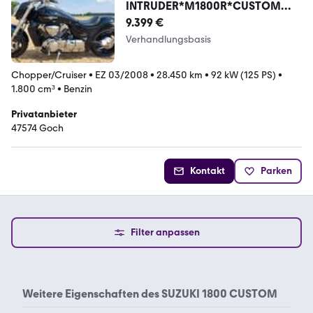
INTRUDER*M1800R*CUSTOM
BIKE*THUNDERBIKE*
9.399 €
Verhandlungsbasis
Chopper/Cruiser
•
EZ 03/2008
•
28.450 km
•
92 kW (125 PS)
•
1.800 cm³
•
Benzin
Privatanbieter
47574 Goch
Kontakt
Parken
Filter anpassen
Weitere Eigenschaften des
SUZUKI 1800 CUSTOM