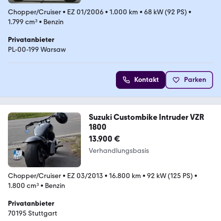
Chopper/Cruiser
•
EZ 01/2006
•
1.000 km
•
68 kW (92 PS)
•
1.799 cm³
•
Benzin
Privatanbieter
PL-00-199 Warsaw
Kontakt
Parken
Suzuki Custombike Intruder VZR
1800
13.900 €
Verhandlungsbasis
Chopper/Cruiser
•
EZ 03/2013
•
16.800 km
•
92 kW (125 PS)
•
1.800 cm³
•
Benzin
Privatanbieter
70195 Stuttgart