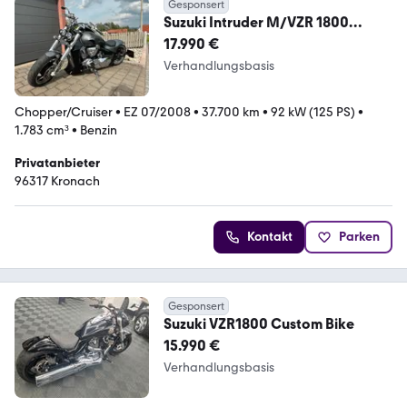
Gesponsert
Suzuki Intruder M/VZR 1800
Thunder Penzl Airride Custom
17.990 €
Verhandlungsbasis
Chopper/Cruiser
•
EZ 07/2008
•
37.700 km
•
92 kW (125 PS)
•
1.783 cm³
•
Benzin
Privatanbieter
96317 Kronach
Kontakt
Parken
Gesponsert
Suzuki VZR1800 Custom Bike
15.990 €
Verhandlungsbasis