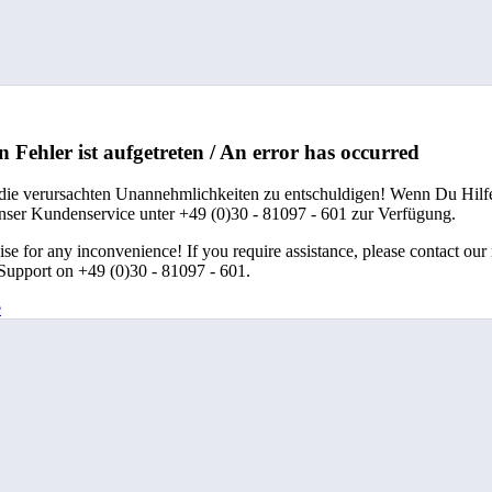
n Fehler ist aufgetreten / An error has occurred
 die verursachten Unannehmlichkeiten zu entschuldigen! Wenn Du Hilfe
unser Kundenservice unter +49 (0)30 - 81097 - 601 zur Verfügung.
se for any inconvenience! If you require assistance, please contact our
upport on +49 (0)30 - 81097 - 601.
e