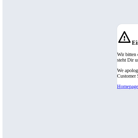
Ei
Wir bitten
steht Dir 
We apologi
Customer S
Homepag