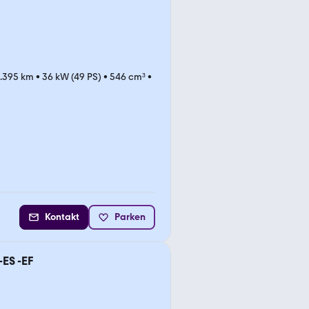
.395 km
•
36 kW (49 PS)
•
546 cm³
•
Kontakt
Parken
-ES -EF