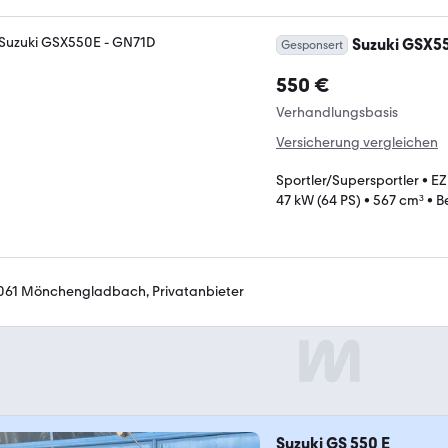
Suzuki GSX5
Gesponsert
550 €
Verhandlungsbasis
Versicherung vergleichen
Sportler/Supersportler
•
EZ
47 kW (64 PS)
•
567 cm³
•
B
061 Mönchengladbach, Privatanbieter
Suzuki GS 550 E