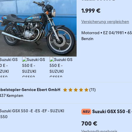
1.999 €
Versicherung vergleichen
Motorrad
•
EZ 04/1981
•
65
Benzin
belstapler-Service Ebert GmbH
(
11
)
5 Sterne
437 Kempten
Suzuki GSX 550 -E 
NEU
700 €
Verhandlungsbasis