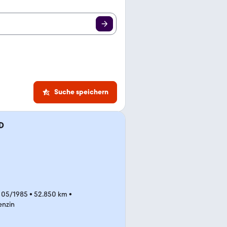
Suche speichern
D
 05/1985
•
52.850 km
•
enzin