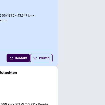
Z 05/1990
•
43.347 km
•
enzin
Kontakt
Parken
-Gutachten
.000 km
•
37 kW (50 PS)
•
Benzin