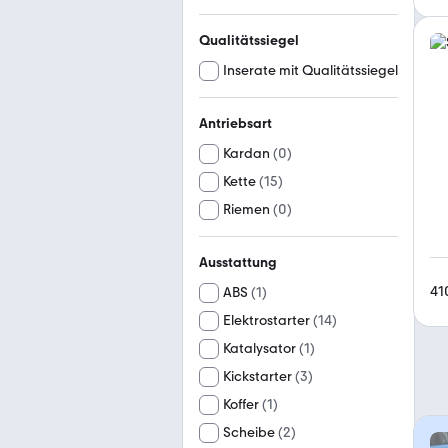
Qualitätssiegel
Inserate mit Qualitätssiegel
Antriebsart
Kardan
(
0
)
Kette
(
15
)
Riemen
(
0
)
Ausstattung
41
ABS
(
1
)
Elektrostarter
(
14
)
Katalysator
(
1
)
Kickstarter
(
3
)
Koffer
(
1
)
Scheibe
(
2
)