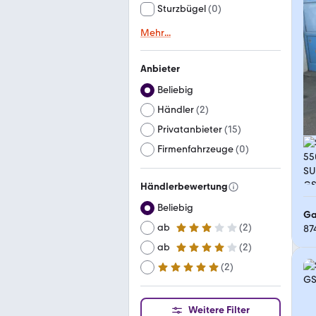
Sturzbügel
(
0
)
Mehr
...
Anbieter
Beliebig
Händler
(
2
)
Privatanbieter
(
15
)
Firmenfahrzeuge
(
0
)
Händlerbewertung
Beliebig
Ga
ab
(
2
)
87
3 Sterne
ab
(
2
)
4 Sterne
(
2
)
ab
5 Sterne
Weitere Filter