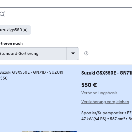
uzuki gs550
rtieren nach
Suzuki GSX550E - GN71
550 €
Verhandlungsbasis
Versicherung vergleichen
Sportler/Supersportler
•
EZ
47 kW (64 PS)
•
567 cm³
•
B