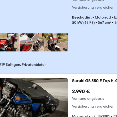
Versicherung vergleichen
Beschädigt
•
Motorrad
•
E
50 kW (68 PS)
•
567 cm³
•
B
719 Solingen, Privatanbieter
Suzuki GS 550 E Top H
2.990 €
Verhandlungsbasis
Versicherung vergleichen
Motorrad
•
EZ 04/1981
•
70