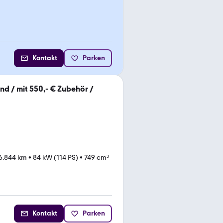
Kontakt
Parken
nd / mit 550,- € Zubehör /
6.844 km
•
84 kW (114 PS)
•
749 cm³
Kontakt
Parken