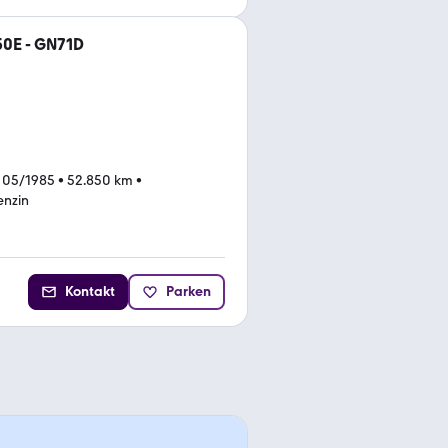
50E - GN71D
 05/1985
•
52.850 km
•
enzin
Kontakt
Parken