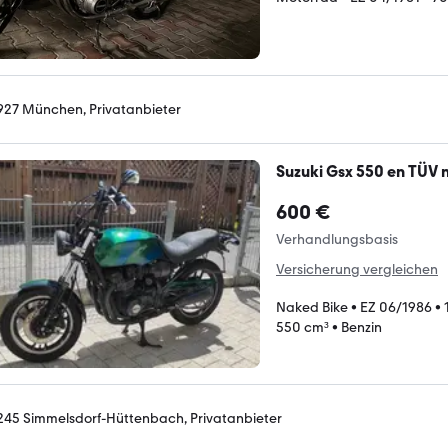
927 München, Privatanbieter
Suzuki Gsx 550 en TÜV 
600 €
Verhandlungsbasis
Versicherung vergleichen
Naked Bike
•
EZ 06/1986
•
550 cm³
•
Benzin
245 Simmelsdorf-Hüttenbach, Privatanbieter