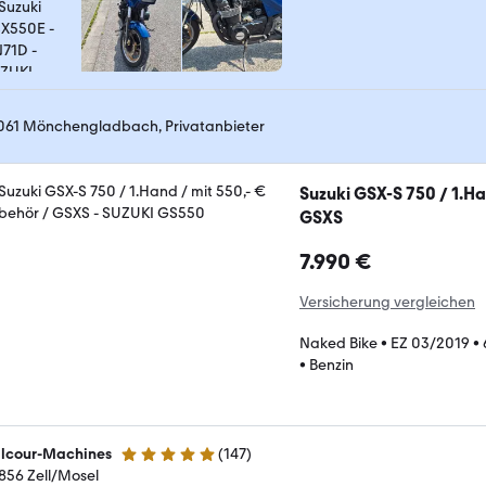
061 Mönchengladbach, Privatanbieter
Suzuki GSX-S 750 / 1.Ha
GSXS
7.990 €
Versicherung vergleichen
Naked Bike
•
EZ 03/2019
•
•
Benzin
lcour-Machines
(
147
)
5 Sterne
856 Zell/Mosel