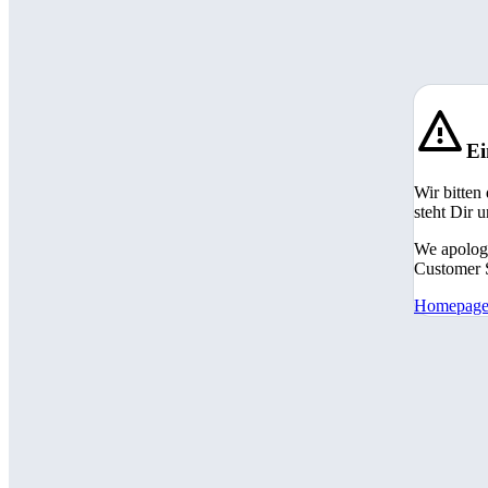
Ei
Wir bitten
steht Dir 
We apologi
Customer S
Homepag