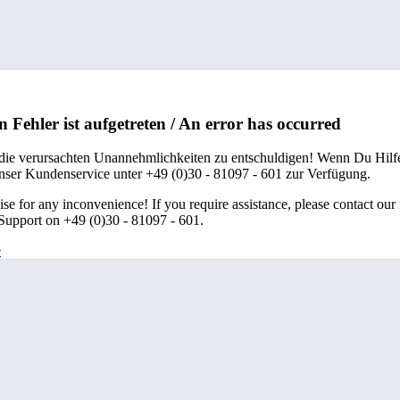
n Fehler ist aufgetreten / An error has occurred
 die verursachten Unannehmlichkeiten zu entschuldigen! Wenn Du Hilfe
unser Kundenservice unter +49 (0)30 - 81097 - 601 zur Verfügung.
se for any inconvenience! If you require assistance, please contact our
upport on +49 (0)30 - 81097 - 601.
e