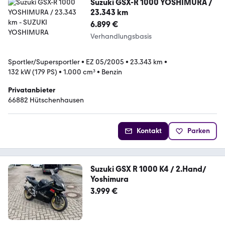
Suzuki GSX-R 1000 YOSHIMURA /
23.343 km
6.899 €
Verhandlungsbasis
Sportler/Supersportler
•
EZ 05/2005
•
23.343 km
•
132 kW (179 PS)
•
1.000 cm³
•
Benzin
Privatanbieter
66882 Hütschenhausen
Kontakt
Parken
Suzuki GSX R 1000 K4 / 2.Hand/
Yoshimura
3.999 €