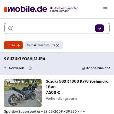
Filter
Suzuki yoshimura
9 SUZUKI YOSHIMURA
Sortieren
Kachelansicht
Suzuki GSXR 1000 K7/8 Yoshimura
Titan
7.500 €
Verhandlungsbasis
Sportler/Supersportler
•
EZ 05/2009
•
39.850 km
•