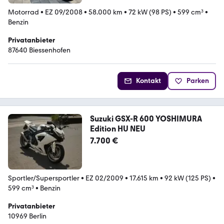
Motorrad
•
EZ 09/2008
•
58.000 km
•
72 kW (98 PS)
•
599 cm³
•
Benzin
Privatanbieter
87640 Biessenhofen
Kontakt
Parken
Suzuki GSX-R 600 YOSHIMURA
Edition HU NEU
7.700 €
Sportler/Supersportler
•
EZ 02/2009
•
17.615 km
•
92 kW (125 PS)
•
599 cm³
•
Benzin
Privatanbieter
10969 Berlin