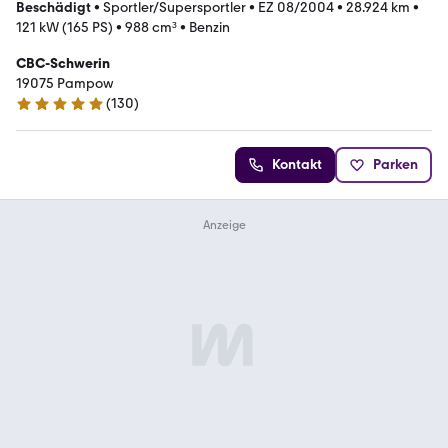
Beschädigt
•
Sportler/Supersportler
•
EZ 08/2004
•
28.924 km
•
121 kW (165 PS)
•
988 cm³
•
Benzin
CBC-Schwerin
19075 Pampow
(
130
)
4.9 Sterne
Kontakt
Parken