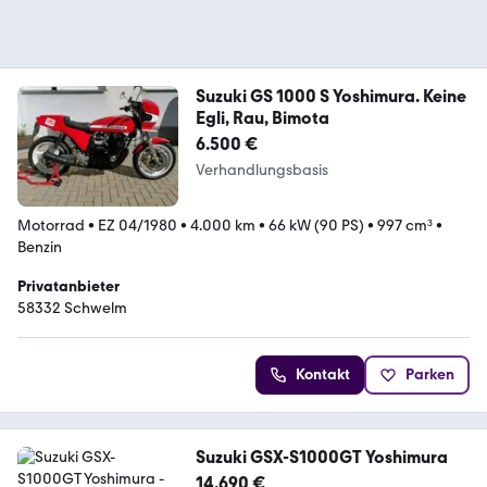
Suzuki GS 1000 S Yoshimura. Keine
Egli, Rau, Bimota
6.500 €
Verhandlungsbasis
Motorrad
•
EZ 04/1980
•
4.000 km
•
66 kW (90 PS)
•
997 cm³
•
Benzin
Privatanbieter
58332 Schwelm
Kontakt
Parken
Suzuki GSX-S1000GT Yoshimura
14.690 €