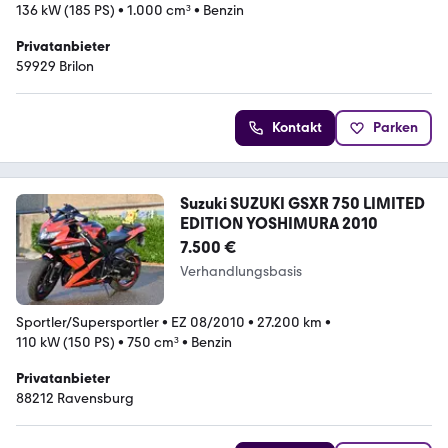
136 kW (185 PS)
•
1.000 cm³
•
Benzin
Privatanbieter
59929 Brilon
Kontakt
Parken
Suzuki SUZUKI GSXR 750 LIMITED
EDITION YOSHIMURA 2010
7.500 €
Verhandlungsbasis
Sportler/Supersportler
•
EZ 08/2010
•
27.200 km
•
110 kW (150 PS)
•
750 cm³
•
Benzin
Privatanbieter
88212 Ravensburg