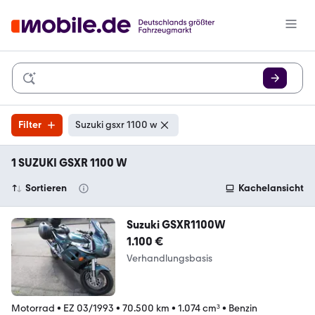
Filter
Suzuki gsxr 1100 w
1 SUZUKI GSXR 1100 W
Sortieren
Kachelansicht
Suzuki GSXR1100W
1.100 €
Verhandlungsbasis
Motorrad
•
EZ 03/1993
•
70.500 km
•
1.074 cm³
•
Benzin