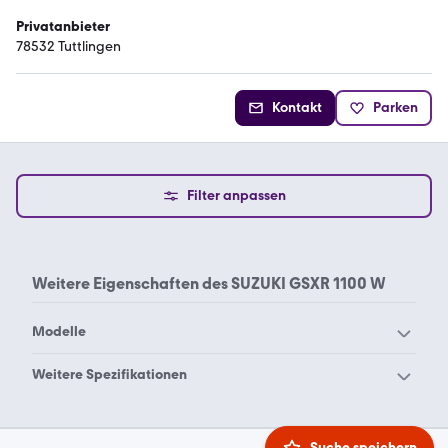
Privatanbieter
78532 Tuttlingen
Kontakt
Parken
Filter anpassen
Weitere Eigenschaften des
SUZUKI GSXR 1100 W
Modelle
Suzuki Address 110
Suzuki Address 125
Weitere Spezifikationen
Suzuki AVENIS 125
Suzuki B-King
Suzuki 1000
Suzuki 1200 gsx
Suzuki Bandit 1200 S
Suzuki Bandit 1200
Suzuki 1200
Suzuki 125
Suche speichern