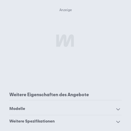
Weitere Eigenschaften des
Angebote
Modelle
Ducati 1098 S
Ducati 1098
Weitere Spezifikationen
Ducati 1198 SP
Ducati 1198