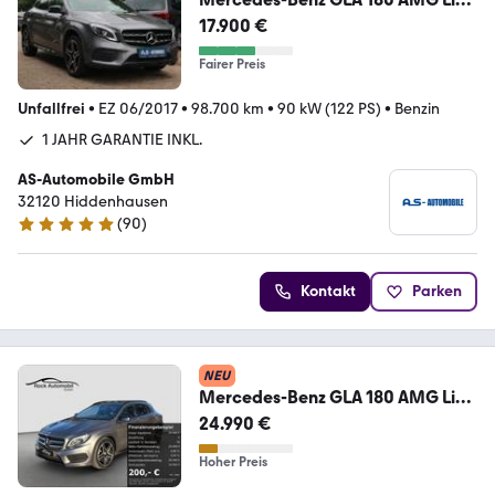
*2.HAND/LED/PANO/RFK/PDC/AH
17.900 €
K*
Fairer Preis
Unfallfrei
•
EZ 06/2017
•
98.700 km
•
90 kW (122 PS)
•
Benzin
1 JAHR GARANTIE INKL.
AS-Automobile GmbH
32120 Hiddenhausen
(
90
)
4.8 Sterne
Kontakt
Parken
NEU
Mercedes-Benz GLA 180 AMG Line
7G *Garantie*
24.990 €
Hoher Preis