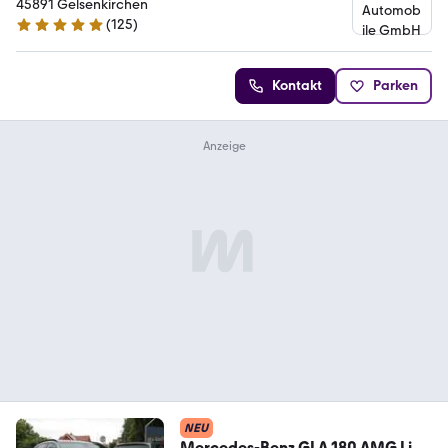
45891 Gelsenkirchen
(
125
)
4.8 Sterne
Kontakt
Parken
NEU
Mercedes-Benz GLA 180 AMG Line