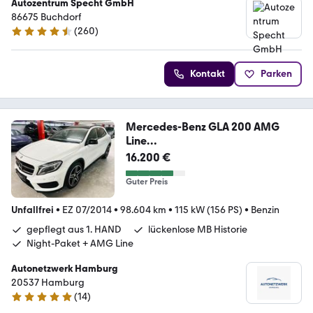
Autozentrum Specht GmbH
86675 Buchdorf
(
260
)
4.3 Sterne
Kontakt
Parken
Mercedes-Benz GLA 200 AMG
Line
Panorama|Memory|Xenon|Kamer
16.200 €
a
Guter Preis
Unfallfrei
•
EZ 07/2014
•
98.604 km
•
115 kW (156 PS)
•
Benzin
gepflegt aus 1. HAND
lückenlose MB Historie
Night-Paket + AMG Line
Autonetzwerk Hamburg
20537 Hamburg
(
14
)
4.9 Sterne