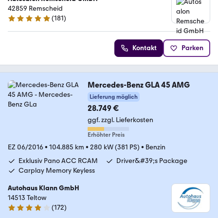
42859 Remscheid
(
181
)
4.9 Sterne
Kontakt
Parken
Mercedes-Benz GLA 45 AMG
Lieferung möglich
28.749 €
ggf. zzgl. Lieferkosten
Erhöhter Preis
EZ 06/2016
•
104.885 km
•
280 kW (381 PS)
•
Benzin
Exklusiv Pano ACC RCAM
Driver&#39;s Package
Carplay Memory Keyless
Autohaus Klann GmbH
14513 Teltow
(
172
)
4 Sterne