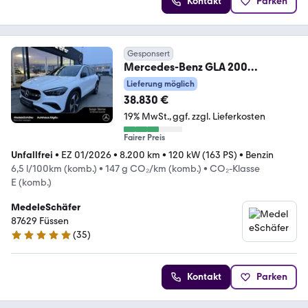
Kontakt
Parken
Gesponsert
Mercedes-Benz GLA 200
Progressive Night AHK Distro LED
Lieferung möglich
Keyless
38.830 €
19% MwSt.
ggf. zzgl. Lieferkosten
Fairer Preis
Unfallfrei
•
EZ 01/2026
•
8.200 km
•
120 kW (163 PS)
•
Benzin
6,5 l/100km (komb.)
•
147 g CO₂/km (komb.)
•
CO₂-Klasse
E (komb.)
MedeleSchäfer
87629 Füssen
(
35
)
4.8 Sterne
Kontakt
Parken