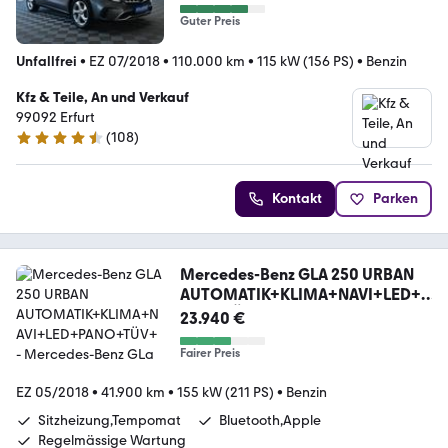
Guter Preis
Unfallfrei
•
EZ 07/2018
•
110.000 km
•
115 kW (156 PS)
•
Benzin
Kfz & Teile, An und Verkauf
99092 Erfurt
(
108
)
4.3 Sterne
Kontakt
Parken
Mercedes-Benz GLA 250 URBAN
AUTOMATIK+KLIMA+NAVI+LED+P
ANO+TÜV+
23.940 €
Fairer Preis
EZ 05/2018
•
41.900 km
•
155 kW (211 PS)
•
Benzin
Sitzheizung,Tempomat
Bluetooth,Apple
Regelmässige Wartung