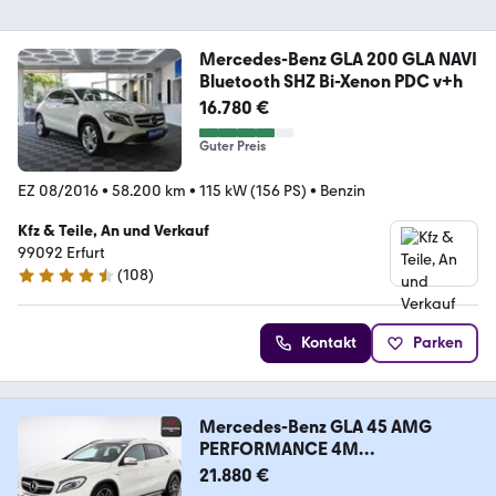
Mercedes-Benz GLA 200 GLA NAVI
Bluetooth SHZ Bi-Xenon PDC v+h
16.780 €
Guter Preis
EZ 08/2016
•
58.200 km
•
115 kW (156 PS)
•
Benzin
Kfz & Teile, An und Verkauf
99092 Erfurt
(
108
)
4.3 Sterne
Kontakt
Parken
Mercedes-Benz GLA 45 AMG
PERFORMANCE 4M
PANO,KAMERA,KEYLESS
21.880 €