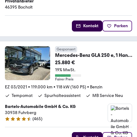
Privatanbieter
46395 Bocholt
Kontakt
Parken
Gesponsert
Mercedes-Benz GLA 250 e, 1 Hand,
Leder, Kamera, Widescreen
25.880 €
19% MwSt.
Fairer Preis
EZ 03/2021
•
119.000 km
•
118 kW (160 PS)
•
Benzin
Tempomat
Spurhalteassistent
MB Service Neu
Bartels-Automobile GmbH & Co. KG
30938 Fuhrberg
(
465
)
4.6 Sterne