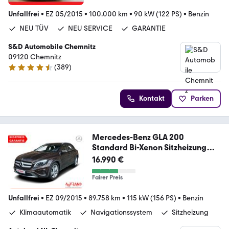
Unfallfrei
•
EZ 05/2015
•
100.000 km
•
90 kW (122 PS)
•
Benzin
NEU TÜV
NEU SERVICE
GARANTIE
S&D Automobile Chemnitz
09120 Chemnitz
(
389
)
4.7 Sterne
Kontakt
Parken
Mercedes-Benz GLA 200
Standard Bi-Xenon Sitzheizung
Kamera PDC
16.990 €
Fairer Preis
Unfallfrei
•
EZ 09/2015
•
89.758 km
•
115 kW (156 PS)
•
Benzin
Klimaautomatik
Navigationssystem
Sitzheizung