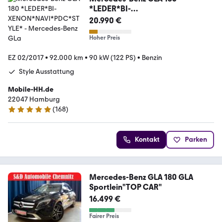
*LEDER*BI-
XENON*NAVI*PDC*STYLE*
20.990 €
Hoher Preis
EZ 02/2017
•
92.000 km
•
90 kW (122 PS)
•
Benzin
Style Ausstattung
Mobile-HH.de
22047 Hamburg
(
168
)
4.8 Sterne
Kontakt
Parken
Mercedes-Benz GLA 180 GLA
Sportlein"TOP CAR"
16.499 €
Fairer Preis