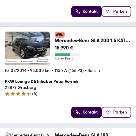
Kontakt
Parken
NEU
Mercedes-Benz GLA 200 1.6 KAT
GLA 200 AHK Carplay/Navi
15.990 €
Fairer Preis
EZ 07/2014
•
95.000 km
•
115 kW (156 PS)
•
Benzin
PKW Lounge DE Inhaber Peter Vorrink
28879 Grasberg
(
5
)
4.7 Sterne
Kontakt
Parken
Mercedes-Benz GLA 180