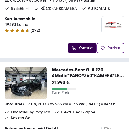
EZ 04/2016
•
83.000 km
•
115 kW (156 PS)
•
Benzin
8xBEREIFT
RÜCKFAHRKAMERA
AUTOMATIK
Kurt-Automobile
49393 Lohne
(
292
)
4.6 Sterne
Kontakt
Parken
Mercedes-Benz GLA 220
4Matic*PANO*360°KAMERA*LED
ER*DISTRONIC*
21.990 €
Fairer Preis
Unfallfrei
•
EZ 08/2017
•
89.585 km
•
135 kW (184 PS)
•
Benzin
Finanzierung möglich
Elektr. Heckklappe
Keyless Go
Autosalon Remscheid GmbH