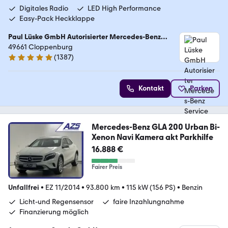
Digitales Radio
LED High Performance
Easy-Pack Heckklappe
Paul Lüske GmbH Autorisierter Mercedes-Benz
Service & Junge Sterne Verkauf
49661 Cloppenburg
(
1387
)
4.9 Sterne
Kontakt
Parken
Mercedes-Benz GLA 200 Urban Bi-
Xenon Navi Kamera akt Parkhilfe
16.888 €
Fairer Preis
Unfallfrei
•
EZ 11/2014
•
93.800 km
•
115 kW (156 PS)
•
Benzin
Licht-und Regensensor
faire Inzahlungnahme
Finanzierung möglich