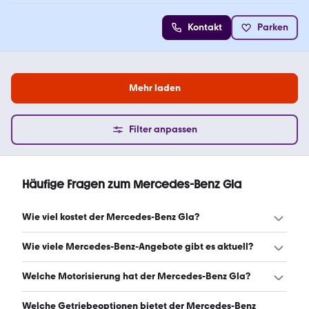
Kontakt
Parken
Mehr laden
Filter anpassen
Häufige Fragen zum Mercedes-Benz Gla
Wie viel kostet der Mercedes-Benz Gla?
Ein guter Preis für einen Mercedes-Benz Gla liegt
Wie viele Mercedes-Benz-Angebote gibt es aktuell?
zwischen 20.701 € und 39.996 €. Leasingangebote
starten ab 369 € monatlich. (Stand: 8.8.2026)
Es gibt insgesamt 6.273 Mercedes-Benz bei mobile.de,
Welche Motorisierung hat der Mercedes-Benz Gla?
davon 6.270 Gebraucht- und 3 Neuwagen. (Stand:
8.8.2026)
Der Mercedes-Benz Gla hat Leistungen zwischen 116 und
Welche Getriebeoptionen bietet der Mercedes-Benz