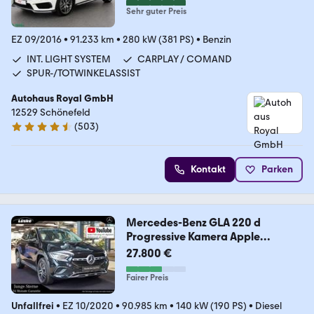
Sehr guter Preis
EZ 09/2016
•
91.233 km
•
280 kW (381 PS)
•
Benzin
INT. LIGHT SYSTEM
CARPLAY / COMAND
SPUR-/TOTWINKELASSIST
Autohaus Royal GmbH
12529 Schönefeld
(
503
)
4.7 Sterne
Kontakt
Parken
Mercedes-Benz GLA 220 d
Progressive Kamera Apple
CarPlay MBUX
27.800 €
Fairer Preis
Unfallfrei
•
EZ 10/2020
•
90.985 km
•
140 kW (190 PS)
•
Diesel