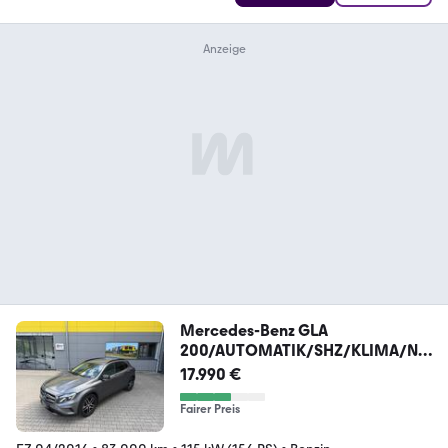
Mercedes-Benz GLA
200/AUTOMATIK/SHZ/KLIMA/NA
VI/8xBEREIFT
17.990 €
Fairer Preis