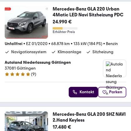
Mercedes-Benz GLA 220 Urban
4Matic LED Navi Sitzheizung PDC
24.990 €
Erhöhter Preis
Unfallfrei
•
EZ 01/2020
•
68.878 km
•
135 kW (184 PS)
•
Benzin
Navigationssystem
Klimaanlage
Sitzheizung
Autoland Niederlassung Göttingen
37081 Göttingen
(
9
)
5 Sterne
Kontakt
Parken
Mercedes-Benz GLA 200 SHZ NAVI
2.Hand Keyless
17.480 €