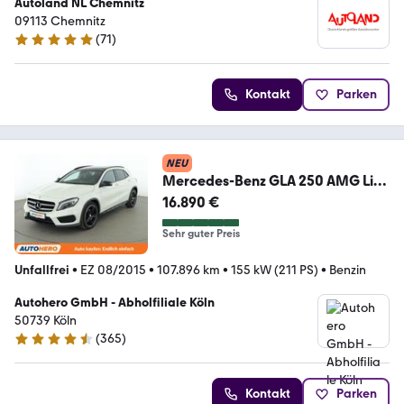
Autoland NL Chemnitz
09113 Chemnitz
(
71
)
4.8 Sterne
Kontakt
Parken
NEU
Mercedes-Benz GLA 250 AMG Line
Aut.*XENON*NAVI*TEMPO*CAM*
16.890 €
PDC*
Sehr guter Preis
Unfallfrei
•
EZ 08/2015
•
107.896 km
•
155 kW (211 PS)
•
Benzin
Autohero GmbH - Abholfiliale Köln
50739 Köln
(
365
)
4.6 Sterne
Kontakt
Parken