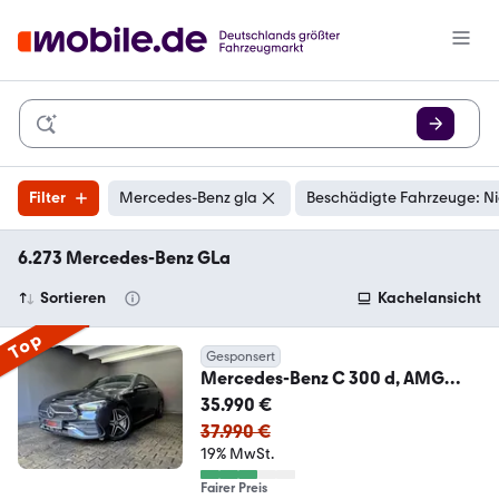
Filter
Mercedes-Benz gla
Beschädigte Fahrzeuge: Ni
6.273 Mercedes-Benz GLa
Sortieren
Kachelansicht
Top
Gesponsert
Mercedes-Benz C 300 d, AMG
LINE, e.GLASDACH, DISTRONIC, R-
35.990 €
KAM
37.990 €
19% MwSt.
Fairer Preis