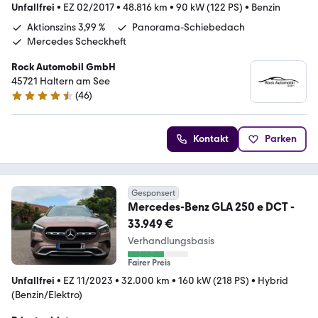
Unfallfrei
•
EZ 02/2017
•
48.816 km
•
90 kW (122 PS)
•
Benzin
Aktionszins 3,99 %
Panorama-Schiebedach
Mercedes Scheckheft
Rock Automobil GmbH
45721 Haltern am See
(
46
)
4.7 Sterne
Kontakt
Parken
Gesponsert
Mercedes-Benz GLA 250 e DCT -
33.949 €
Verhandlungsbasis
Fairer Preis
Unfallfrei
•
EZ 11/2023
•
32.000 km
•
160 kW (218 PS)
•
Hybrid
(Benzin/Elektro)