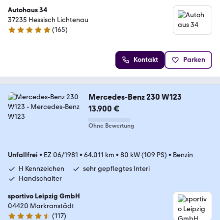
Autohaus 34
37235 Hessisch Lichtenau
(
165
)
4.9 Sterne
Kontakt
Parken
Mercedes-Benz 230 W123
13.900 €
Ohne Bewertung
Unfallfrei
•
EZ 06/1981
•
64.011 km
•
80 kW (109 PS)
•
Benzin
H Kennzeichen
sehr gepflegtes Interi
Handschalter
sportivo Leipzig GmbH
04420 Markranstädt
(
117
)