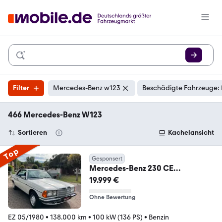
Filter
Mercedes-Benz w123
Beschädigte Fahrzeuge: 
466 Mercedes-Benz W123
Sortieren
Kachelansicht
Top
Gesponsert
Mercedes-Benz 230 CE
Coupé*W123*Automatik*S.Dach*
19.999 €
Toller Zustnd
Ohne Bewertung
EZ 05/1980
•
138.000 km
•
100 kW (136 PS)
•
Benzin