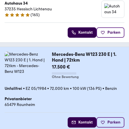
Autohaus 34
37235 Hessisch Lichtenau
(
165
)
4.9 Sterne
Kontakt
Parken
Mercedes-Benz W123 230 E | 1.
Hand | 72tkm
17.500 €
Ohne Bewertung
Unfallfrei
•
EZ 05/1984
•
72.000 km
•
100 kW (136 PS)
•
Benzin
Privatanbieter
65479 Raunheim
Kontakt
Parken