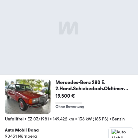
Mercedes-Benz 280 E.
2.Hand.Schiebedach.Oldtimer
W123
19.500 €
Ohne Bewertung
Unfallfrei
•
EZ 03/1981
•
149.422 km
•
136 kW (185 PS)
•
Benzin
Auto Mobil Dana
90431 Nürnberg