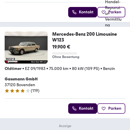
Kontakt
Parken
Mercedes-Benz 200 Limousine
W123
19.900 €
Ohne Bewertung
Oldtimer
•
EZ 09/1983
•
75.000 km
•
80 kW (109 PS)
•
Benzin
Gassmann GmbH
37120 Bovenden
(
119
)
3.9 Sterne
Kontakt
Parken