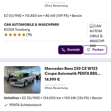
Ohne Bewertung
EZ 03/1982
•
115.800 km
•
80 kW (109 PS)
•
Benzin
CAN AUTOMOBILE & WASCHPARK
83308 Trostberg
(
76
)
4.9 Sterne
Kontakt
Parken
Mercedes-Benz 230 CE W123
Coupe Automatik PENTA BBS
HGutachten
14.999 €
Ohne Bewertung
Unfallfrei
•
EZ 05/1983
•
134.000 km
•
100 kW (136 PS)
•
Benzin
PENTA Schiebedach