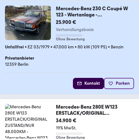
Mercedes-Benz 230 C Coupé W
123 - Wertanlage -
Sammlerfahrzeug
25.900 €
Verhandlungsbasis
Ohne Bewertung
Unfallfrei
•
EZ 03/1979
•
47.000 km
•
80 kW (109 PS)
•
Benzin
Privatanbieter
12359 Berlin
Kontakt
Parken
Mercedes-Benz 280E W123
ERSTLACK/ORIGINAL
ZUSTAND/NUR 48.000KM
34.900 €
19% MwSt.
Ohne Bewertung