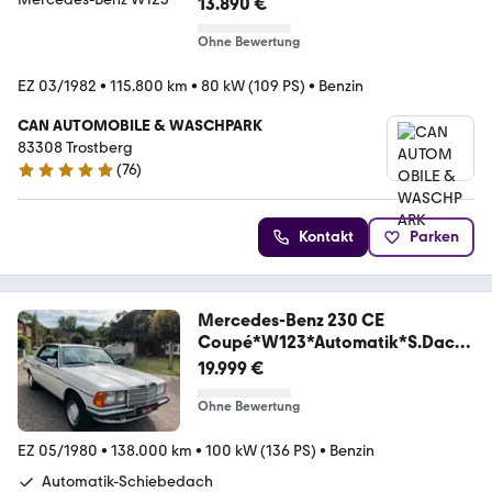
13.890 €
Ohne Bewertung
EZ 03/1982
•
115.800 km
•
80 kW (109 PS)
•
Benzin
CAN AUTOMOBILE & WASCHPARK
83308 Trostberg
(
76
)
4.9 Sterne
Kontakt
Parken
Mercedes-Benz 230 CE
Coupé*W123*Automatik*S.Dach*
Toller Zustnd
19.999 €
Ohne Bewertung
EZ 05/1980
•
138.000 km
•
100 kW (136 PS)
•
Benzin
Automatik-Schiebedach