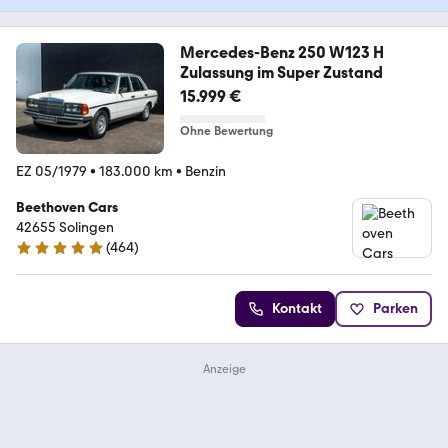
Mercedes-Benz 250 W123 H
Zulassung im Super Zustand
15.999 €
Ohne Bewertung
EZ 05/1979
•
183.000 km
•
Benzin
Beethoven Cars
42655 Solingen
(
464
)
4.9 Sterne
Kontakt
Parken