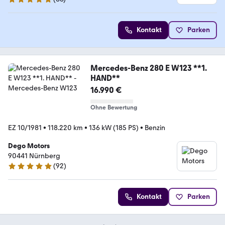
4.8 Sterne
Kontakt
Parken
Mercedes-Benz 280 E W123 **1.
HAND**
16.990 €
Ohne Bewertung
EZ 10/1981
•
118.220 km
•
136 kW (185 PS)
•
Benzin
Dego Motors
90441 Nürnberg
(
92
)
4.9 Sterne
Kontakt
Parken