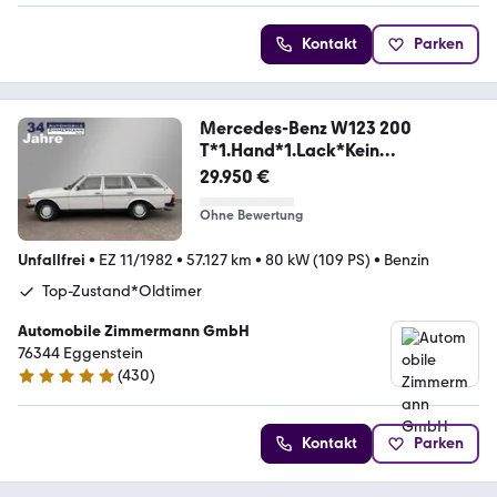
Kontakt
Parken
Mercedes-Benz W123 200
T*1.Hand*1.Lack*Kein
Rost*Original*
29.950 €
Ohne Bewertung
Unfallfrei
•
EZ 11/1982
•
57.127 km
•
80 kW (109 PS)
•
Benzin
Top-Zustand*Oldtimer
Automobile Zimmermann GmbH
76344 Eggenstein
(
430
)
4.8 Sterne
Kontakt
Parken