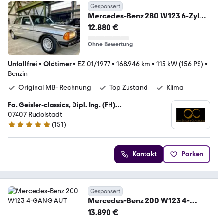
Gesponsert
Mercedes-Benz 280 W123 6-Zyl
Klima *wunderschön* Historie!
12.880 €
Ohne Bewertung
Unfallfrei
•
Oldtimer
•
EZ 01/1977
•
168.946 km
•
115 kW (156 PS)
•
Benzin
Original MB- Rechnung
Top Zustand
Klima
Fa. Geisler-classics, Dipl. Ing. (FH)
Kraftfahrzeugtechnik Enrico Geisler
07407 Rudolstadt
(
151
)
4.8 Sterne
Kontakt
Parken
Gesponsert
Mercedes-Benz 200 W123 4-
GANG AUT
13.890 €