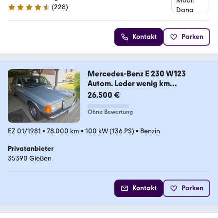
(
228
)
4.7 Sterne
Kontakt
Parken
Mercedes-Benz E 230 W123
Autom. Leder wenig km
Museumsqualität
26.500 €
Ohne Bewertung
EZ 01/1981
•
78.000 km
•
100 kW (136 PS)
•
Benzin
Privatanbieter
35390 Gießen
Kontakt
Parken