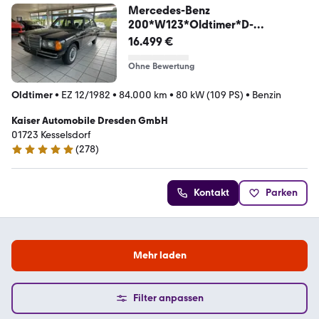
Mercedes-Benz
200*W123*Oldtimer*D-
Erstauslieferung*Radio*
16.499 €
Ohne Bewertung
Oldtimer
•
EZ 12/1982
•
84.000 km
•
80 kW (109 PS)
•
Benzin
Kaiser Automobile Dresden GmbH
01723 Kesselsdorf
(
278
)
4.8 Sterne
Kontakt
Parken
Mehr laden
Filter anpassen