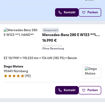
4.6 Sterne
Kontakt
Parken
Gesponsert
Mercedes-Benz 280 E W123 **1.
HAND**
16.990 €
Ohne Bewertung
EZ 10/1981
•
118.220 km
•
136 kW (185 PS)
•
Benzin
Dego Motors
90441 Nürnberg
(
92
)
4.9 Sterne
Kontakt
Parken