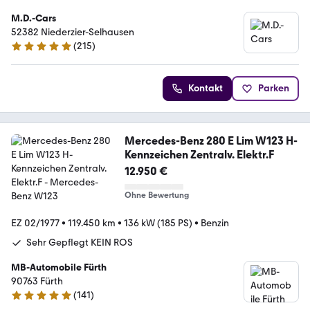
M.D.-Cars
52382 Niederzier-Selhausen
(
215
)
4.9 Sterne
Kontakt
Parken
Mercedes-Benz 280 E Lim W123 H-
Kennzeichen Zentralv. Elektr.F
12.950 €
Ohne Bewertung
EZ 02/1977
•
119.450 km
•
136 kW (185 PS)
•
Benzin
Sehr Gepflegt KEIN ROS
MB-Automobile Fürth
90763 Fürth
(
141
)
4.8 Sterne