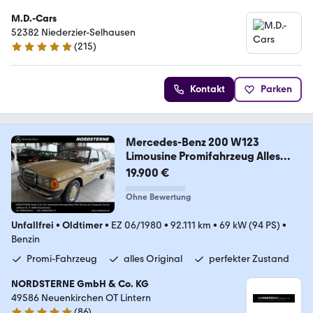
M.D.-Cars
52382 Niederzier-Selhausen
(
215
)
4.9 Sterne
Kontakt
Parken
Mercedes-Benz 200 W123
Limousine Promifahrzeug Alles
Original
19.900 €
Ohne Bewertung
Unfallfrei
•
Oldtimer
•
EZ 06/1980
•
92.111 km
•
69 kW (94 PS)
•
Benzin
Promi-Fahrzeug
alles Original
perfekter Zustand
NORDSTERNE GmbH & Co. KG
49586 Neuenkirchen OT Lintern
(
86
)