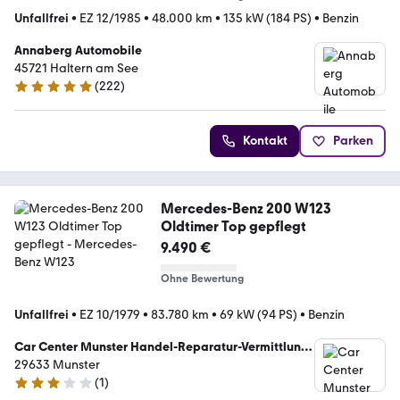
Unfallfrei
•
EZ 12/1985
•
48.000 km
•
135 kW (184 PS)
•
Benzin
Annaberg Automobile
45721 Haltern am See
(
222
)
4.8 Sterne
Kontakt
Parken
Mercedes-Benz 200 W123
Oldtimer Top gepflegt
9.490 €
Ohne Bewertung
Unfallfrei
•
EZ 10/1979
•
83.780 km
•
69 kW (94 PS)
•
Benzin
Car Center Munster Handel-Reparatur-Vermittlung
GmbH&CO.KG
29633 Munster
(
1
)
3 Sterne