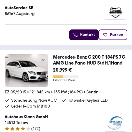
AutoService SB
86167 Augsburg
Kontakt
Parken
Mercedes-Benz C 200 T 184PS 7G
AMG Line Pano HUD StdH.1Hand
20.999 €
Erhöhter Preis
EZ 05/2015
•
121.845 km
•
135 kW (184 PS)
•
Benzin
Standheizung Navi ACC
Totwinkel Keyless LED
Leder R-Cam MB100
Autohaus Klann GmbH
14513 Teltow
(
172
)
4 Sterne