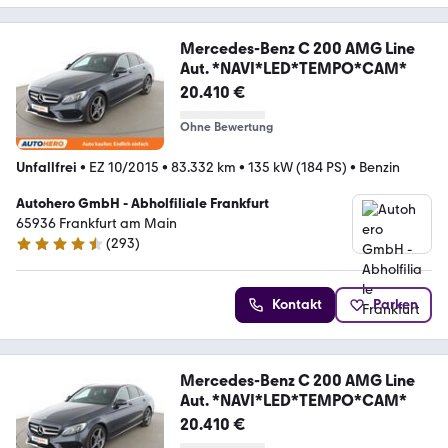
Mercedes-Benz C 200 AMG Line
Aut. *NAVI*LED*TEMPO*CAM*
20.410 €
Ohne Bewertung
Unfallfrei
•
EZ 10/2015
•
83.332 km
•
135 kW (184 PS)
•
Benzin
Autohero GmbH - Abholfiliale Frankfurt
65936 Frankfurt am Main
(
293
)
4.6 Sterne
Kontakt
Parken
Mercedes-Benz C 200 AMG Line
Aut. *NAVI*LED*TEMPO*CAM*
20.410 €