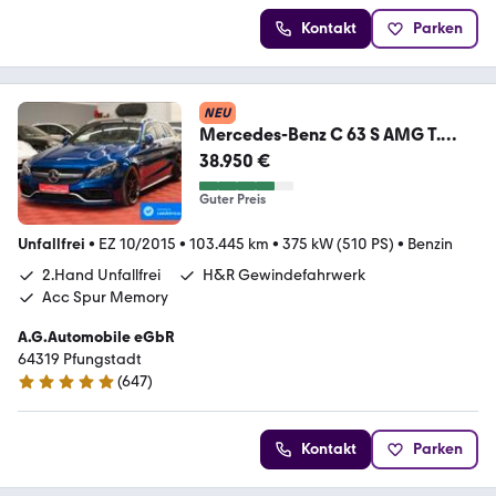
Kontakt
Parken
NEU
Mercedes-Benz C 63 S AMG T.
*2.Hand*Unfallfrei*Acc*Spur*Me
38.950 €
mory
Guter Preis
Unfallfrei
•
EZ 10/2015
•
103.445 km
•
375 kW (510 PS)
•
Benzin
2.Hand Unfallfrei
H&R Gewindefahrwerk
Acc Spur Memory
A.G.Automobile eGbR
64319 Pfungstadt
(
647
)
4.9 Sterne
Kontakt
Parken