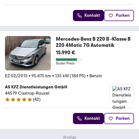
Kontakt
Parken
Mercedes-Benz B 220 B -Klasse B
220 4Matic 7G Automatik
15.990 €
Guter Preis
EZ 02/2015
•
95.475 km
•
135 kW (184 PS)
•
Benzin
AS KFZ Dienstleistungen GmbH
44579 Castrop-Rauxel
(
42
)
5 Sterne
Kontakt
Parken