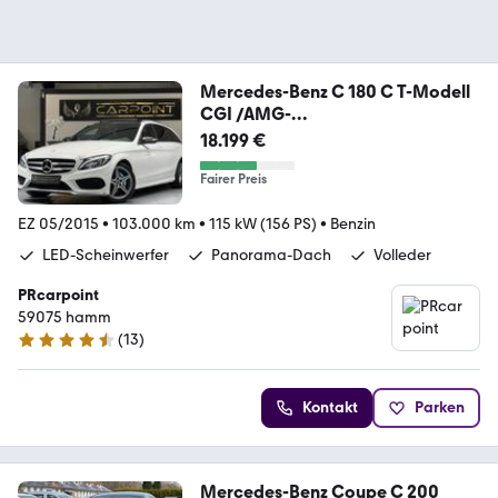
Mercedes-Benz C 180 C T-Modell
CGI /AMG-
Line/AHK/PANO/LEDER
18.199 €
Fairer Preis
EZ 05/2015
•
103.000 km
•
115 kW (156 PS)
•
Benzin
LED-Scheinwerfer
Panorama-Dach
Volleder
PRcarpoint
59075 hamm
(
13
)
4.5 Sterne
Kontakt
Parken
Mercedes-Benz Coupe C 200