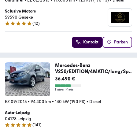
Unfallfrei
•
EZ 02/2015
•
119.000 km
•
125 kW (170 PS)
•
Diesel
Sclusive Motors
59590 Geseke
(
12
)
5 Sterne
Kontakt
Parken
Mercedes-Benz
V250/EDITION/4MATIC/lang/Spo
rtpaket/LED/Navi/AHK
36.490 €
Fairer Preis
EZ 09/2015
•
94.400 km
•
140 kW (190 PS)
•
Diesel
Auto-Leipzig
04178 Leipzig
(
141
)
4.8 Sterne