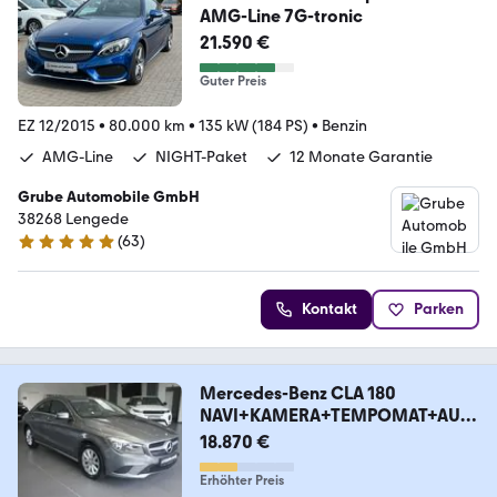
AMG-Line 7G-tronic
21.590 €
Guter Preis
EZ 12/2015
•
80.000 km
•
135 kW (184 PS)
•
Benzin
AMG-Line
NIGHT-Paket
12 Monate Garantie
Grube Automobile GmbH
38268 Lengede
(
63
)
4.9 Sterne
Kontakt
Parken
Mercedes-Benz CLA 180
NAVI+KAMERA+TEMPOMAT+AUT
OMATIK
18.870 €
Erhöhter Preis