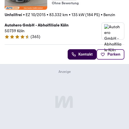
Ohne Bewertung
Unfallfrei
•
EZ 10/2015
•
83.332 km
•
135 kW (184 PS)
•
Benzin
Autohero GmbH - Abholfiliale Köln
50739 Köln
(
365
)
4.6 Sterne
Kontakt
Parken