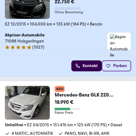
LINE**NIGHT**PANO**KAMERA**
22.750 €
Ohne Bewertung
EZ 12/2015
•
104.000 km
•
135 kW (184 PS)
•
Benzin
Akpinar-Automobile
71088 Holzgerlingen
(
1027
)
4.9 Sterne
Kontakt
Parken
NEU
Mercedes-Benz GLK 220
CDI*4M*AUT*PAN*BI-
18.990 €
XN*CAM*NAV*AHK*LED*TMP
Fairer Preis
Unfallfrei
•
EZ 04/2015
•
151.476 km
•
125 kW (170 PS)
•
Diesel
4 MATIC, AUTOMATIK
PANO, NAVI, BI-XN, AHK