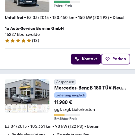
Fairer Preis
Unfallfrei
•
EZ 03/2015
•
180.450 km
•
150 kW (204 PS)
•
Diesel
1a Auto-Service Barnim GmbH
16227 Eberswalde
(
12
)
5 Sterne
Kontakt
Parken
Gesponsert
Mercedes-Benz B 180 TÜV-Neu
Navi Szhg Tempo GARANTIE
Lieferung möglich
11.980 €
ggf. zzgl. Lieferkosten
Erhöhter Preis
EZ 04/2015
•
105.351 km
•
90 kW (122 PS)
•
Benzin
Parklenkassistenz
Ganzjahresreifen