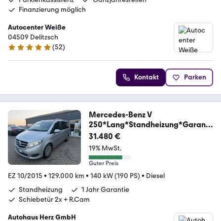
Finanzierung möglich
Autocenter Weiße
04509 Delitzsch
(
52
)
4.9 Sterne
Kontakt
Parken
Mercedes-Benz V
250*Lang*Standheizung*Garanti
e*MwSt*R.Cam
31.480 €
19% MwSt.
Guter Preis
EZ 10/2015
•
129.000 km
•
140 kW (190 PS)
•
Diesel
Standheizung
1 Jahr Garantie
Schiebetür 2x + R.Cam
Autohaus Herz GmbH