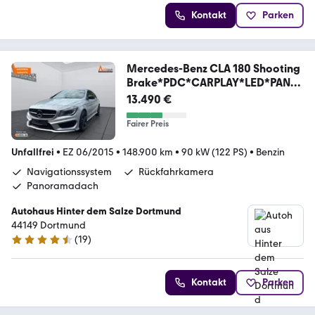
Kontakt
Parken
Mercedes-Benz CLA 180 Shooting
Brake*PDC*CARPLAY*LED*PANO
*
13.490 €
Fairer Preis
Unfallfrei
•
EZ 06/2015
•
148.900 km
•
90 kW (122 PS)
•
Benzin
Navigationssystem
Rückfahrkamera
Panoramadach
Autohaus Hinter dem Salze Dortmund
44149 Dortmund
(
19
)
4.4 Sterne
Kontakt
Parken