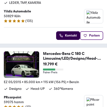
LEDER, TMP, KAMERA
Yildiz Automobile
50829 Köln
(
135
)
5 Sterne
Kontakt
Parken
Mercedes-Benz C 180 C
Limousine/LED/Designo/Head-
Up/360°
19.799 €
Fairer Preis
EZ 05/2015
•
85.000 km
•
115 kW (156 PS)
•
Benzin
Designo
Head-UP
360°Kamera
PRcarpoint
59075 hamm
(
13
)