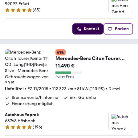
99092 Erfurt
(
85
)
4.8 Sterne
Kontakt
Parken
NEU
Mercedes-Benz Citan Tourer
Kombi 111 CDI Lang|1HD|Navi|5
11.490 €
Sitze
Fairer Preis
Unfallfrei
•
EZ 11/2015
•
112.323 km
•
81 kW (110 PS)
•
Diesel
Bremse vorne/hinten ne
inkl. Garantie
Finanzierung möglich
Autohaus Yaprak
63768 Hösbach
(
196
)
4.8 Sterne