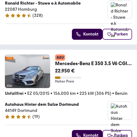
Ronald Richter - Stuwe e.k Automobile
22087 Hamburg
(
328
)
4.6 Sterne
Kontakt
Parken
NEU
Mercedes-Benz E 350 3.5 V6 CGI
KAT
22.950 €
Hoher Preis
Unfallfrei
•
EZ 05/2015
•
156.000 km
•
225 kW (306 PS)
•
Benzin
Autohaus Hinter dem Salze Dortmund
44149 Dortmund
(
19
)
4.4 Sterne
Kontakt
Parken