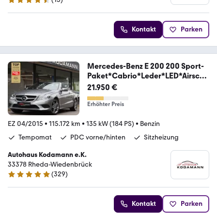
4.5 Sterne
Kontakt
Parken
Mercedes-Benz E 200 200 Sport-
Paket*Cabrio*Leder*LED*Airscar
f*
21.950 €
Erhöhter Preis
EZ 04/2015
•
115.172 km
•
135 kW (184 PS)
•
Benzin
Tempomat
PDC vorne/hinten
Sitzheizung
Autohaus Kodamann e.K.
33378 Rheda-Wiedenbrück
(
329
)
4.8 Sterne
Kontakt
Parken