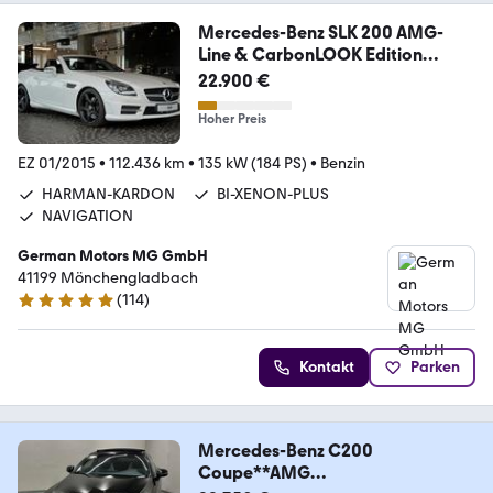
Mercedes-Benz SLK 200 AMG-
Line & CarbonLOOK Edition
PANORAMA
22.900 €
Hoher Preis
EZ 01/2015
•
112.436 km
•
135 kW (184 PS)
•
Benzin
HARMAN-KARDON
BI-XENON-PLUS
NAVIGATION
German Motors MG GmbH
41199 Mönchengladbach
(
114
)
5 Sterne
Kontakt
Parken
Mercedes-Benz C200
Coupe**AMG