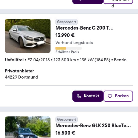
Gesponsert
Mercedes-Benz C 200 T
AVANTGARDE/ TOP GEPFLEGT/ 8-
13.990 €
FACH BEREIFT
Verhandlungsbasis
Erhöhter Preis
Unfallfrei
•
EZ 04/2015
•
123.500 km
•
135 kW (184 PS)
•
Benzin
Privatanbieter
44229 Dortmund
Kontakt
Parken
Gesponsert
Mercedes-Benz GLK 250 BlueTec
4Matic Panorama Dach
16.500 €