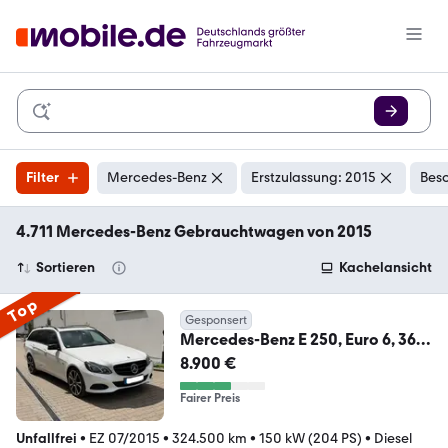
Filter
Mercedes-Benz
Erstzulassung: 2015
Besc
4.711 Mercedes-Benz Gebrauchtwagen von 2015
Sortieren
Kachelansicht
Top
Gesponsert
Mercedes-Benz E 250, Euro 6, 360
Kamera, AHK
8.900 €
Fairer Preis
Unfallfrei
•
EZ 07/2015
•
324.500 km
•
150 kW (204 PS)
•
Diesel