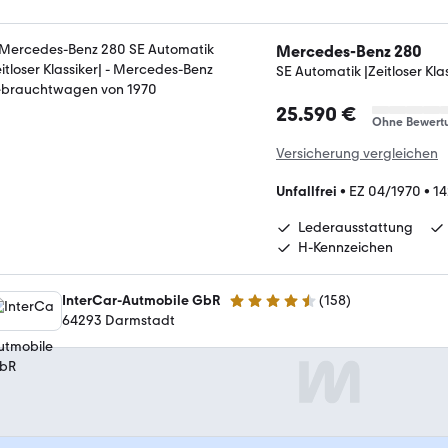
Mercedes-Benz 280
SE Automatik |Zeitloser Klas
25.590 €
Ohne Bewert
Versicherung vergleichen
Unfallfrei
•
EZ 04/1970
•
14
Lederausstattung
H-Kennzeichen
InterCar-Autmobile GbR
(
158
)
4.6 Sterne
64293 Darmstadt