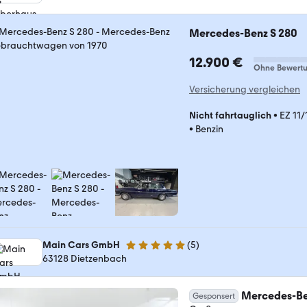
Mercedes-Benz S 280
12.900 €
Ohne Bewert
Versicherung vergleichen
Nicht fahrtauglich
•
EZ 11
•
Benzin
Main Cars GmbH
(
5
)
5 Sterne
63128 Dietzenbach
Mercedes-Be
Gesponsert