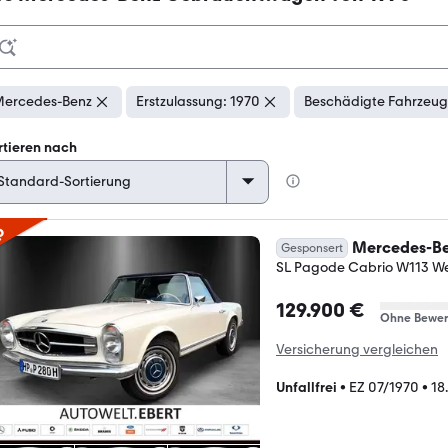
ercedes-Benz
Erstzulassung: 1970
Beschädigte Fahrzeug
rtieren nach
p
Mercedes-Be
Gesponsert
SL Pagode Cabrio W113 We
129.900 €
Ohne Bewer
Versicherung vergleichen
Unfallfrei
•
EZ 07/1970
•
18