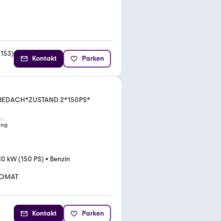
(
153
)
Kontakt
Parken
BEDACH*ZUSTAND 2*150PS*
ung
10 kW (150 PS)
•
Benzin
TOMAT
Kontakt
Parken