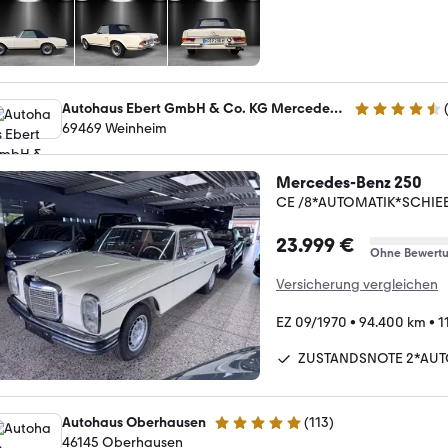
Autohaus Ebert GmbH & Co. KG Mercedes-Benz Verkauf
4.6 Sterne
69469 Weinheim
Mercedes-Benz 250
CE /8*AUTOMATIK*SCHIE
23.999 €
Ohne Bewert
Versicherung vergleichen
EZ 09/1970
•
94.400 km
•
1
ZUSTANDSNOTE 2*AU
Autohaus Oberhausen
(
113
)
4.8 Sterne
46145 Oberhausen