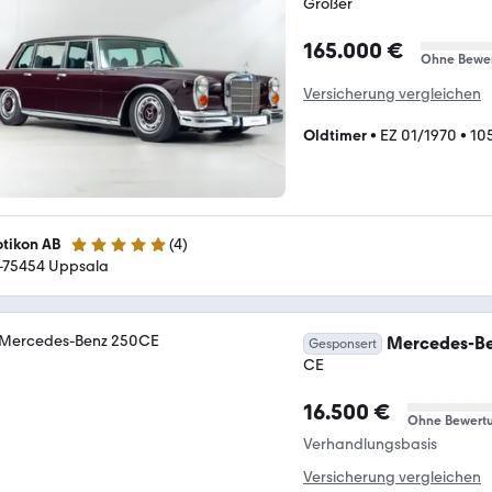
Großer
165.000 €
Ohne Bewe
Versicherung vergleichen
Oldtimer
•
EZ 01/1970
•
10
tikon AB
(
4
)
5 Sterne
-75454 Uppsala
Mercedes-Be
Gesponsert
CE
16.500 €
Ohne Bewert
Verhandlungsbasis
Versicherung vergleichen