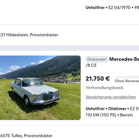
Unfallfrei
•
EZ 04/1970
•
9
137 Hildesheim, Privatanbieter
Mercedes-Be
Gesponsert
/8 CE
21.750 €
Ohne Bewert
Verhandlungsbasis
Versicherung vergleichen
Unfallfrei
•
Oldtimer
•
EZ 0
110 kW (150 PS)
•
Benzin
-6075 Tulfes, Privatanbieter