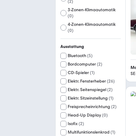
(
2
)
3-Zonen-Klimaautomatik
(
0
)
4-Zonen-Klimaautomatik
(
0
)
Ausstattung
Bluetooth
(
5
)
Bordcomputer
(
2
)
Mo
CD-Spieler
(
1
)
SE
Elektr. Fensterheber
(
26
)
Elektr. Seitenspiegel
(
2
)
Elektr. Sitzeinstellung
(
1
)
Freisprecheinrichtung
(
2
)
Head-Up Display
(
0
)
Isofix
(
2
)
Multifunktionslenkrad
(
1
)