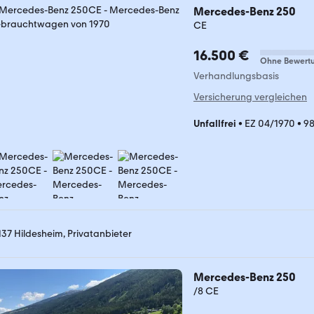
Mercedes-Benz 250
CE
16.500 €
Ohne Bewert
Verhandlungsbasis
Versicherung vergleichen
Unfallfrei
•
EZ 04/1970
•
9
137 Hildesheim, Privatanbieter
Mercedes-Benz 250
/8 CE