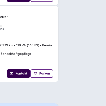
siker|
ung
2.239 km
•
118 kW (160 PS)
•
Benzin
Scheckheftgepflegt
Kontakt
Parken