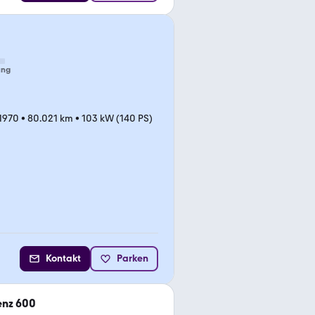
ung
/1970
•
80.021 km
•
103 kW (140 PS)
Kontakt
Parken
nz 600