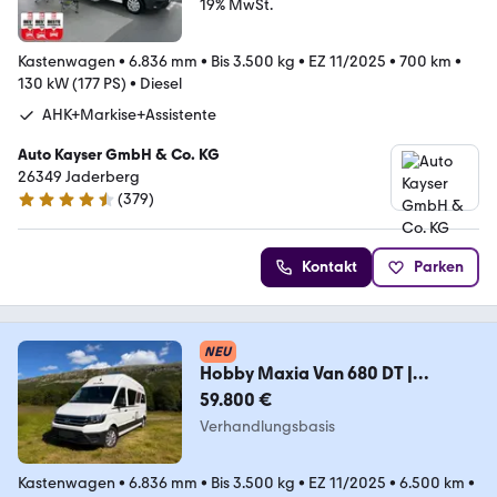
19% MwSt.
Kastenwagen
•
6.836 mm
•
Bis 3.500 kg
•
EZ 11/2025
•
700 km
•
130 kW (177 PS)
•
Diesel
AHK+Markise+Assistente
Auto Kayser GmbH & Co. KG
26349 Jaderberg
(
379
)
4.6 Sterne
Kontakt
Parken
NEU
Hobby Maxia Van 680 DT |
Automatik | 180 Ah LiFePO
59.800 €
Verhandlungsbasis
Kastenwagen
•
6.836 mm
•
Bis 3.500 kg
•
EZ 11/2025
•
6.500 km
•