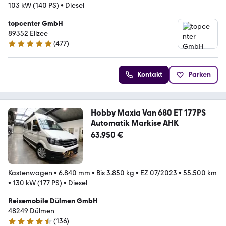
103 kW (140 PS)
•
Diesel
topcenter GmbH
89352 Ellzee
(
477
)
4.8 Sterne
Kontakt
Parken
Hobby Maxia Van 680 ET 177PS
Automatik Markise AHK
63.950 €
Kastenwagen
•
6.840 mm
•
Bis 3.850 kg
•
EZ 07/2023
•
55.500 km
•
130 kW (177 PS)
•
Diesel
Reisemobile Dülmen GmbH
48249 Dülmen
(
136
)
4.5 Sterne