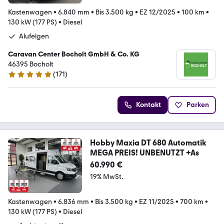
Kastenwagen
•
6.840 mm
•
Bis 3.500 kg
•
EZ 12/2025
•
100 km
•
130 kW (177 PS)
•
Diesel
Alufelgen
Caravan Center Bocholt GmbH & Co. KG
46395 Bocholt
(
171
)
4.8 Sterne
Kontakt
Parken
Hobby Maxia DT 680 Automatik
MEGA PREIS! UNBENUTZT +As
60.990 €
19% MwSt.
Kastenwagen
•
6.836 mm
•
Bis 3.500 kg
•
EZ 11/2025
•
700 km
•
130 kW (177 PS)
•
Diesel