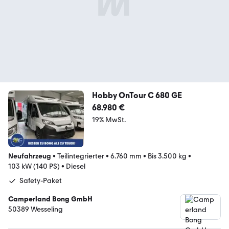
Hobby OnTour C 680 GE
68.980 €
19% MwSt.
Neufahrzeug
•
Teilintegrierter
•
6.760 mm
•
Bis 3.500 kg
•
103 kW (140 PS)
•
Diesel
Safety-Paket
Camperland Bong GmbH
50389 Wesseling