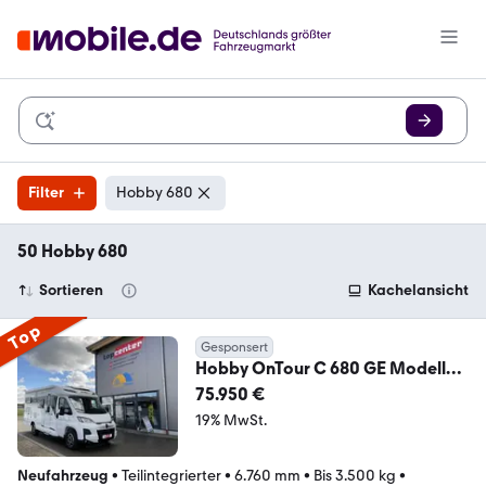
Filter
Hobby 680
50 Hobby 680
Sortieren
Kachelansicht
Top
Gesponsert
Hobby OnTour C 680 GE Modell
2026 - Automatik - 140 PS
75.950 €
19% MwSt.
Neufahrzeug
•
Teilintegrierter
•
6.760 mm
•
Bis 3.500 kg
•