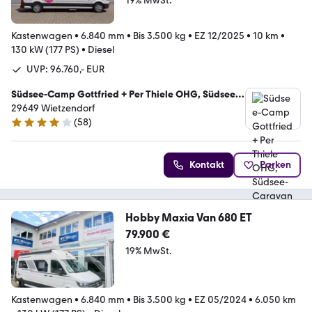
19% MwSt.
Kastenwagen
•
6.840 mm
•
Bis 3.500 kg
•
EZ 12/2025
•
10 km
•
130 kW (177 PS)
•
Diesel
UVP: 96.760,- EUR
Südsee-Camp Gottfried + Per Thiele OHG, Südsee-
Caravans
29649 Wietzendorf
(
58
)
3.9 Sterne
Kontakt
Parken
Hobby Maxia Van 680 ET
79.900 €
19% MwSt.
Kastenwagen
•
6.840 mm
•
Bis 3.500 kg
•
EZ 05/2024
•
6.050 km