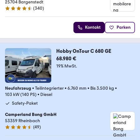
25704 Bargenstedt
(
340
)
4.7 Sterne
Kontakt
Parken
Hobby OnTour C 680 GE
68.980 €
19% MwSt.
Neufahrzeug
•
Teilintegrierter
•
6.760 mm
•
Bis 3.500 kg
•
103 kW (140 PS)
•
Diesel
Safety-Paket
Camperland Bong GmbH
53359 Rheinbach
(
49
)
4.5 Sterne