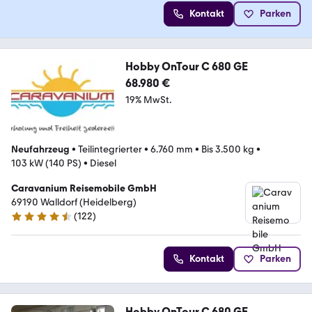
Kontakt
Parken
Hobby OnTour C 680 GE
68.980 €
19% MwSt.
Neufahrzeug
•
Teilintegrierter
•
6.760 mm
•
Bis 3.500 kg
•
103 kW (140 PS)
•
Diesel
Caravanium Reisemobile GmbH
69190 Walldorf (Heidelberg)
(
122
)
4.4 Sterne
Kontakt
Parken
Hobby OnTour C 680 GE