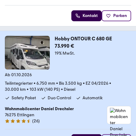
Kontakt
Parken
Hobby ONTOUR C 680 GE
73.990 €
19% MwSt.
Ab 01.10.2026
Teilintegrierter
•
6.750 mm
•
Bis 3.500 kg
•
EZ 04/2026
•
30.000 km
•
103 kW (140 PS)
•
Diesel
Safety Paket
Duo Control
Automatik
Wohnmobilcenter Daniel Drechsler
76275 Ettlingen
(
26
)
4.7 Sterne