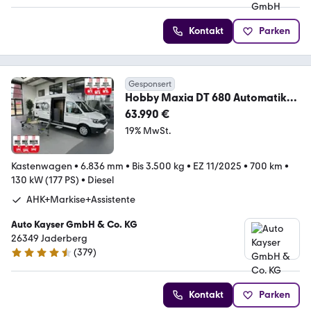
Kontakt
Parken
Gesponsert
Hobby Maxia DT 680 Automatik
UNBENUTZT +AHK+Markise+As
63.990 €
19% MwSt.
Kastenwagen
•
6.836 mm
•
Bis 3.500 kg
•
EZ 11/2025
•
700 km
•
130 kW (177 PS)
•
Diesel
AHK+Markise+Assistente
Auto Kayser GmbH & Co. KG
26349 Jaderberg
(
379
)
4.6 Sterne
Kontakt
Parken