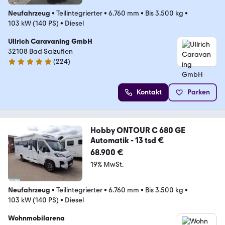
Neufahrzeug
•
Teilintegrierter
•
6.760 mm
•
Bis 3.500 kg
•
103 kW (140 PS)
•
Diesel
Ullrich Caravaning GmbH
32108 Bad Salzuflen
(
224
)
4.9 Sterne
Kontakt
Parken
Hobby ONTOUR C 680 GE
Automatik - 13 tsd €
68.900 €
19% MwSt.
Neufahrzeug
•
Teilintegrierter
•
6.760 mm
•
Bis 3.500 kg
•
103 kW (140 PS)
•
Diesel
Wohnmobilarena