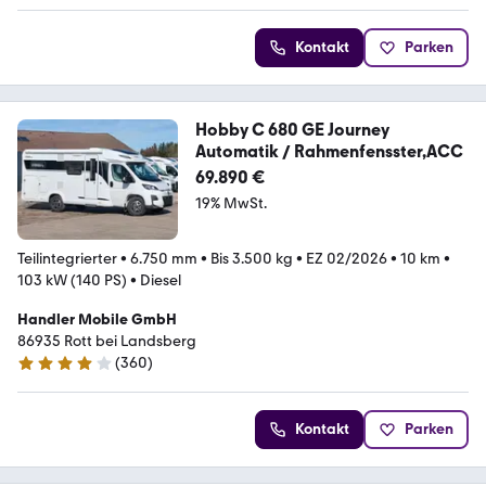
Kontakt
Parken
Hobby C 680 GE Journey
Automatik / Rahmenfensster,ACC
69.890 €
19% MwSt.
Teilintegrierter
•
6.750 mm
•
Bis 3.500 kg
•
EZ 02/2026
•
10 km
•
103 kW (140 PS)
•
Diesel
Handler Mobile GmbH
86935 Rott bei Landsberg
(
360
)
4.1 Sterne
Kontakt
Parken