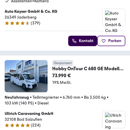
Assistenten+Kamera
Auto Kayser GmbH & Co. KG
26349 Jaderberg
(
379
)
4.6 Sterne
Kontakt
Parken
Gesponsert
Hobby OnTour C 680 GE Modell
2026
73.990 €
19% MwSt.
Neufahrzeug
•
Teilintegrierter
•
6.760 mm
•
Bis 3.500 kg
•
103 kW (140 PS)
•
Diesel
Ullrich Caravaning GmbH
32108 Bad Salzuflen
(
224
)
4.9 Sterne