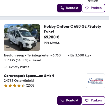
Kontakt
Parken
Hobby OnTour C 680 GE /Safety
Paket
69.900 €
19% MwSt.
Neufahrzeug
•
Teilintegrierter
•
6.760 mm
•
Bis 3.500 kg
•
103 kW (140 PS)
•
Diesel
Safety Paket
Caravanpark Spann...an GmbH
24783 Osterrönfeld
(
253
)
4.7 Sterne
Kontakt
Parken