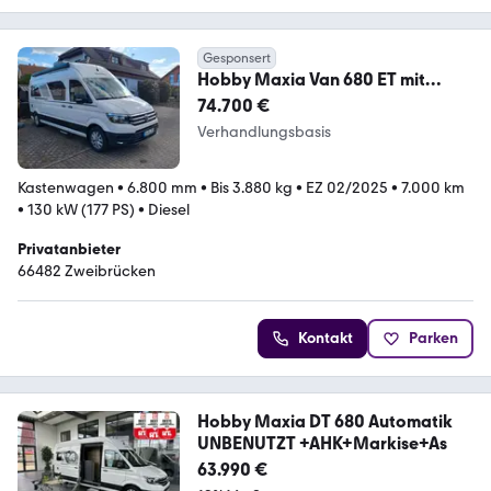
Gesponsert
Hobby Maxia Van 680 ET mit
Dachklimaanlage
74.700 €
Verhandlungsbasis
Kastenwagen
•
6.800 mm
•
Bis 3.880 kg
•
EZ 02/2025
•
7.000 km
•
130 kW (177 PS)
•
Diesel
Privatanbieter
66482 Zweibrücken
Kontakt
Parken
Hobby Maxia DT 680 Automatik
UNBENUTZT +AHK+Markise+As
63.990 €