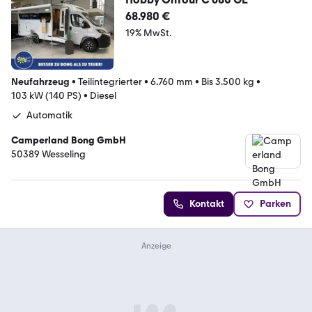
68.980 €
19% MwSt.
Neufahrzeug
•
Teilintegrierter
•
6.760 mm
•
Bis 3.500 kg
•
103 kW (140 PS)
•
Diesel
Automatik
Camperland Bong GmbH
50389 Wesseling
Kontakt
Parken