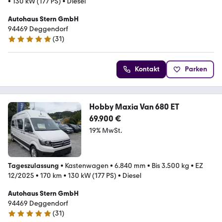
•
130 kW (177 PS)
•
Diesel
Autohaus Stern GmbH
94469 Deggendorf
(
31
)
5 Sterne
Kontakt
Parken
Hobby Maxia Van 680 ET
69.900 €
19% MwSt.
Tageszulassung
•
Kastenwagen
•
6.840 mm
•
Bis 3.500 kg
•
EZ
12/2025
•
170 km
•
130 kW (177 PS)
•
Diesel
Autohaus Stern GmbH
94469 Deggendorf
(
31
)
5 Sterne