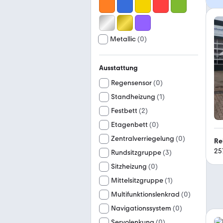
Metallic
(
0
)
Ausstattung
Regensensor
(
0
)
Standheizung
(
1
)
Festbett
(
2
)
Etagenbett
(
0
)
Zentralverriegelung
(
0
)
Re
25
Rundsitzgruppe
(
3
)
Sitzheizung
(
0
)
Mittelsitzgruppe
(
1
)
Multifunktionslenkrad
(
0
)
Navigationssystem
(
0
)
Servolenkung
(
0
)