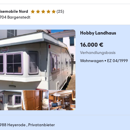
isemobile Nord
(
25
)
5 Sterne
704 Bargenstedt
Hobby Landhaus
16.000 €
Verhandlungsbasis
Wohnwagen
•
EZ 04/1999
988 Heyerode , Privatanbieter