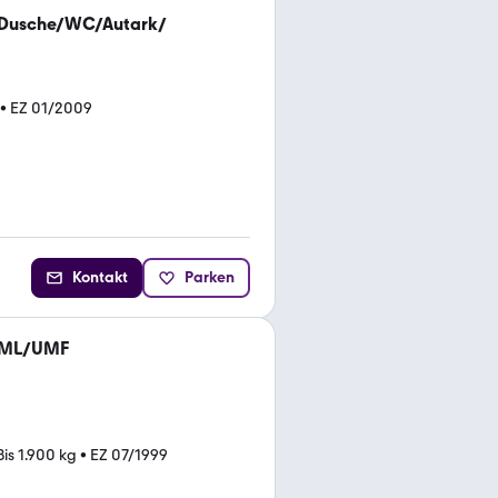
/Dusche/WC/Autark/
•
EZ 01/2009
Kontakt
Parken
UML/UMF
Bis 1.900 kg
•
EZ 07/1999