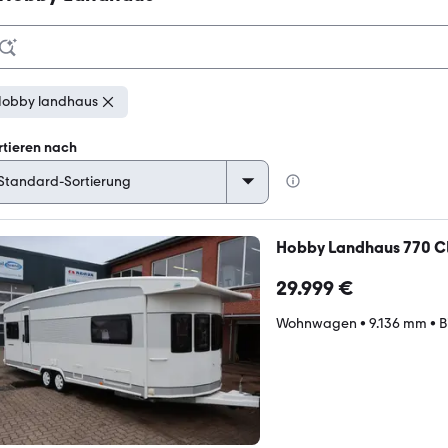
obby landhaus
rtieren nach
Hobby Landhaus 770 C
29.999 €
Wohnwagen
•
9.136 mm
•
B