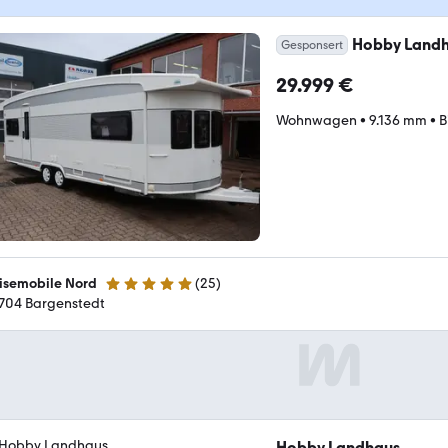
Hobby Landh
Gesponsert
29.999 €
Wohnwagen
•
9.136 mm
•
B
isemobile Nord
(
25
)
5 Sterne
704 Bargenstedt
Hobby Landhaus