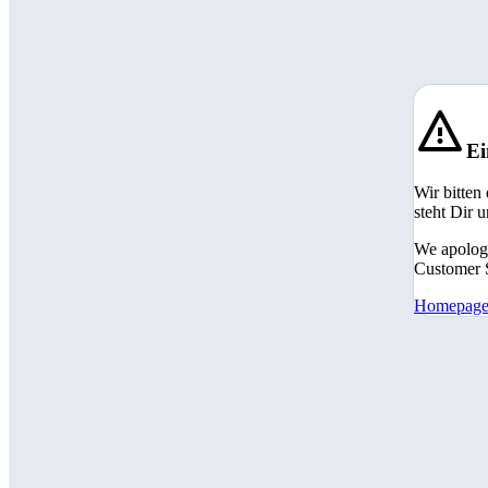
Ei
Wir bitten
steht Dir 
We apologi
Customer S
Homepag