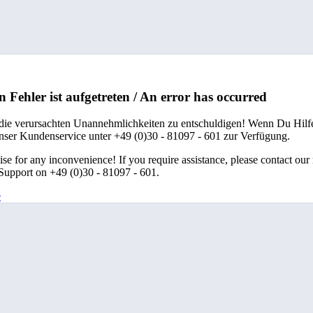
n Fehler ist aufgetreten / An error has occurred
 die verursachten Unannehmlichkeiten zu entschuldigen! Wenn Du Hilfe
unser Kundenservice unter +49 (0)30 - 81097 - 601 zur Verfügung.
se for any inconvenience! If you require assistance, please contact our
upport on +49 (0)30 - 81097 - 601.
e