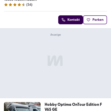
(
56
)
4.7 Sterne
Kontakt
Parken
Hobby Optima OnTour Edition F
V65 GE