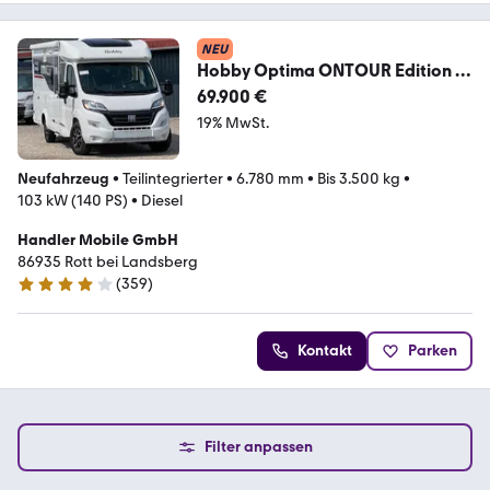
NEU
Hobby Optima ONTOUR Edition F
V65 GE,Automatik /ACC
69.900 €
19% MwSt.
Neufahrzeug
•
Teilintegrierter
•
6.780 mm
•
Bis 3.500 kg
•
103 kW (140 PS)
•
Diesel
Handler Mobile GmbH
86935 Rott bei Landsberg
(
359
)
4.2 Sterne
Kontakt
Parken
Filter anpassen