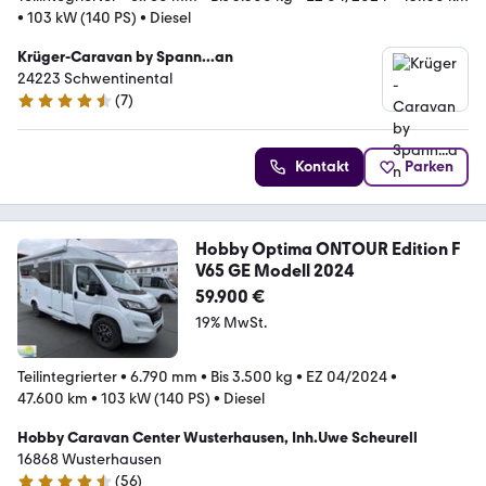
•
103 kW (140 PS)
•
Diesel
Krüger-Caravan by Spann...an
24223 Schwentinental
(
7
)
4.3 Sterne
Kontakt
Parken
Hobby Optima ONTOUR Edition F
V65 GE Modell 2024
59.900 €
19% MwSt.
Teilintegrierter
•
6.790 mm
•
Bis 3.500 kg
•
EZ 04/2024
•
47.600 km
•
103 kW (140 PS)
•
Diesel
Hobby Caravan Center Wusterhausen, Inh.Uwe Scheurell
16868 Wusterhausen
(
56
)