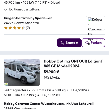
45.700 km
•
103 kW (140 PS)
•
Diesel
Editionsausstattung
Krüger-Caravan by Spann...an
24223 Schwentinental
(
7
)
4.3 Sterne
Kontakt
Parken
Hobby Optima ONTOUR Edition F
V65 GE Modell 2024
59.900 €
19% MwSt.
Teilintegrierter
•
6.790 mm
•
Bis 3.500 kg
•
EZ 04/2024
•
51.000 km
•
103 kW (140 PS)
•
Diesel
Hobby Caravan Center Wusterhausen, Inh.Uwe Scheurell
16868 Wusterhausen