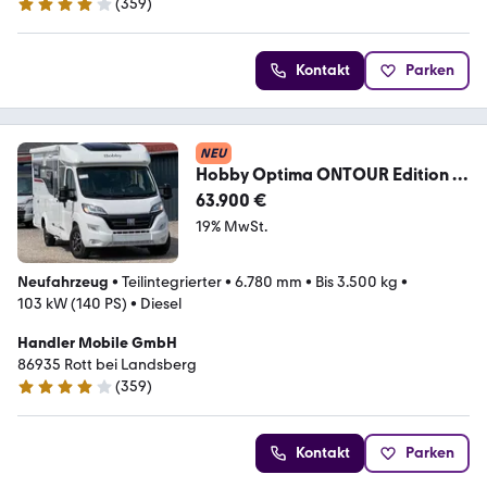
(
359
)
4.2 Sterne
Kontakt
Parken
NEU
Hobby Optima ONTOUR Edition F
V65 GE,SAT,Navi,Markise
63.900 €
19% MwSt.
Neufahrzeug
•
Teilintegrierter
•
6.780 mm
•
Bis 3.500 kg
•
103 kW (140 PS)
•
Diesel
Handler Mobile GmbH
86935 Rott bei Landsberg
(
359
)
4.2 Sterne
Kontakt
Parken