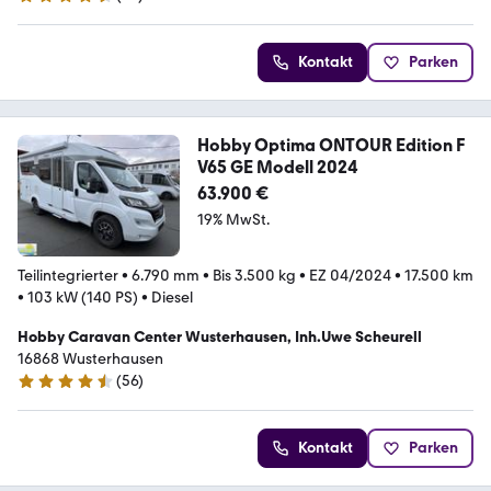
4.7 Sterne
Kontakt
Parken
Hobby Optima ONTOUR Edition F
V65 GE Modell 2024
63.900 €
19% MwSt.
Teilintegrierter
•
6.790 mm
•
Bis 3.500 kg
•
EZ 04/2024
•
17.500 km
•
103 kW (140 PS)
•
Diesel
Hobby Caravan Center Wusterhausen, Inh.Uwe Scheurell
16868 Wusterhausen
(
56
)
4.7 Sterne
Kontakt
Parken