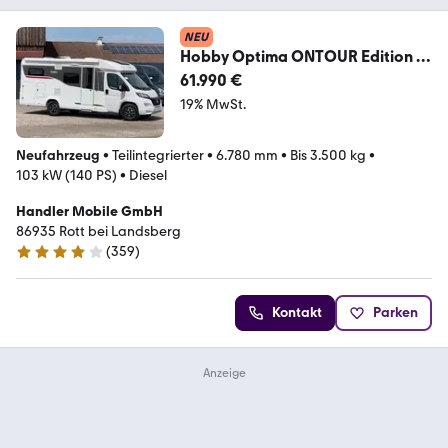
NEU
Hobby Optima ONTOUR Edition F
V65 GE,SAT,Navi,Markise
61.990 €
19% MwSt.
Neufahrzeug
•
Teilintegrierter
•
6.780 mm
•
Bis 3.500 kg
•
103 kW (140 PS)
•
Diesel
Handler Mobile GmbH
86935 Rott bei Landsberg
(
359
)
4.2 Sterne
Kontakt
Parken