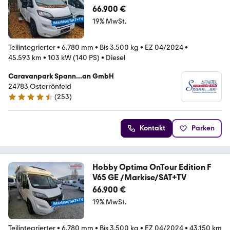
66.900 €
19% MwSt.
Teilintegrierter
•
6.780 mm
•
Bis 3.500 kg
•
EZ 04/2024
•
45.593 km
•
103 kW (140 PS)
•
Diesel
Caravanpark Spann...an GmbH
24783 Osterrönfeld
(
253
)
4.7 Sterne
Kontakt
Parken
Hobby Optima OnTour Edition F
V65 GE /Markise/SAT+TV
66.900 €
19% MwSt.
Teilintegrierter
•
6.780 mm
•
Bis 3.500 kg
•
EZ 04/2024
•
43.150 km