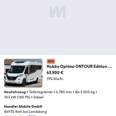
NEU
Hobby Optima ONTOUR Edition F
V65 GE,SAT,Navi,Markise
63.900 €
19% MwSt.
Neufahrzeug
•
Teilintegrierter
•
6.780 mm
•
Bis 3.500 kg
•
103 kW (140 PS)
•
Diesel
Handler Mobile GmbH
86935 Rott bei Landsberg