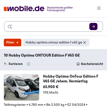
Filter
Hobby optima ontour edition f v65 ge
10 Hobby Optima ONTOUR Edition F V65 GE
Sortieren
Kachelansicht
Hobby Optima OnTour Edition F
V65 GE /ehem. Vermietfzg
65.900 €
19% MwSt.
Teilintegrierter
•
6.780 mm
•
Bis 3.500 kg
•
EZ 04/2024
•