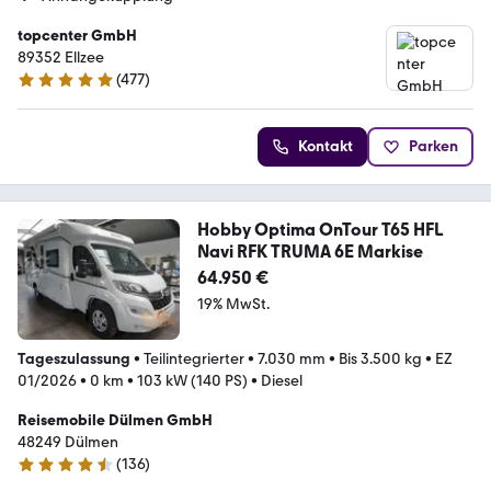
topcenter GmbH
89352 Ellzee
(
477
)
4.8 Sterne
Kontakt
Parken
Hobby Optima OnTour T65 HFL
Navi RFK TRUMA 6E Markise
64.950 €
19% MwSt.
Tageszulassung
•
Teilintegrierter
•
7.030 mm
•
Bis 3.500 kg
•
EZ
01/2026
•
0 km
•
103 kW (140 PS)
•
Diesel
Reisemobile Dülmen GmbH
48249 Dülmen
(
136
)
4.5 Sterne