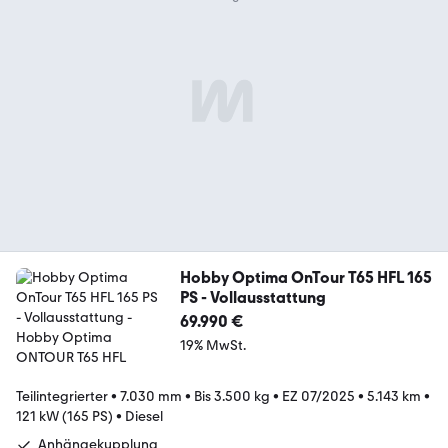
Hobby Optima OnTour T65 HFL 165
PS - Vollausstattung
69.990 €
19% MwSt.
Teilintegrierter
•
7.030 mm
•
Bis 3.500 kg
•
EZ 07/2025
•
5.143 km
•
121 kW (165 PS)
•
Diesel
Anhängekupplung