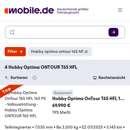
Filter
Hobby optima ontour t65 hfl
4 Hobby Optima ONTOUR T65 HFL
Sortieren
Kachelansicht
Top
Gesponsert
Hobby Optima OnTour T65 HFL 165
PS - Vollausstattung
69.990 €
19% MwSt.
Teilintegrierter
•
7.030 mm
•
Bis 3.500 kg
•
EZ 07/2025
•
5.143 km
•