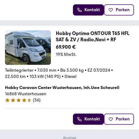
Kontakt
Parken
Hobby Optima ONTOUR T65 HFL
SAT & ZV / Radio,Navi + RF
69.900 €
19% MwSt.
Teilintegrierter
•
7.030 mm
•
Bis 3.500 kg
•
EZ 07/2024
•
22.500 km
•
103 kW (140 PS)
•
Diesel
Hobby Caravan Center Wusterhausen, Inh.Uwe Scheurell
16868 Wusterhausen
(
56
)
4.7 Sterne
Kontakt
Parken