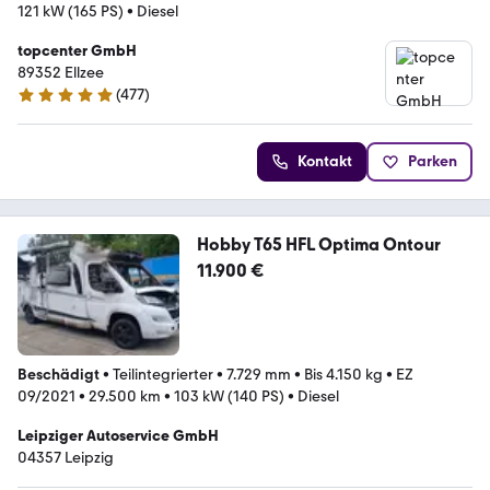
121 kW (165 PS)
•
Diesel
topcenter GmbH
89352 Ellzee
(
477
)
4.8 Sterne
Kontakt
Parken
Hobby T65 HFL Optima Ontour
11.900 €
Beschädigt
•
Teilintegrierter
•
7.729 mm
•
Bis 4.150 kg
•
EZ
09/2021
•
29.500 km
•
103 kW (140 PS)
•
Diesel
Leipziger Autoservice GmbH
04357 Leipzig